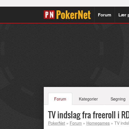
Forum
Lær 
Forum
Kategorier
Søgning
TV indslag fra freeroll i R
PokerNet
»
Forum
»
Homegames
» TV indsl