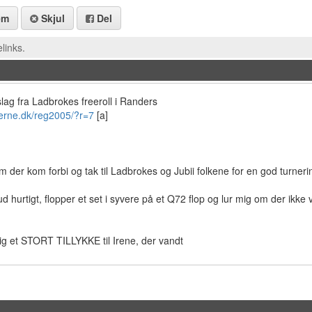
em
Skjul
Del
links.
dslag fra Ladbrokes freeroll i Randers
erne.dk/reg2005/?r=7
[a]
dem der kom forbi og tak til Ladbrokes og Jubii folkene for en god turneri
 hurtigt, flopper et set i syvere på et Q72 flop og lur mig om der ikke
lig et STORT TILLYKKE til Irene, der vandt