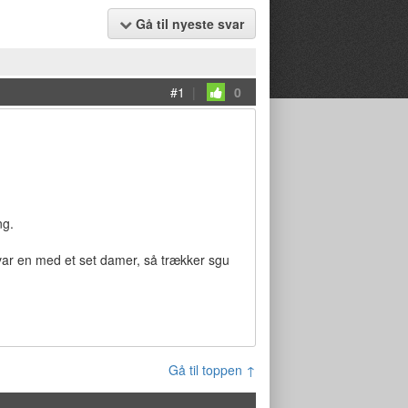
Gå til nyeste svar
#1
|
0
ng.
 var en med et set damer, så trækker sgu
Gå til toppen ↑