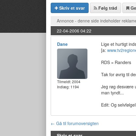
Skriv et svar
Følg tråd
G
Annonce - denne side indeholder reklame
22-04-2006 04:22
Dane
Lige et hurtigt in
[a:
www.tv2region
RDS = Randers
Tak for øvrig til 
Tilmeldt:
2004
Jeg røg desvære ud
Indlæg: 1194
man tyndt...
Edit: Og selvfølge
← Gå til forumoversigten
Skriv et svar