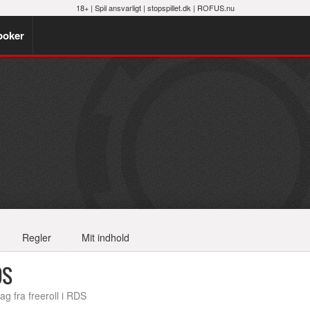
18+ |
Spil ansvarligt
|
stopspillet.dk
|
ROFUS.nu
poker
Regler
Mit indhold
DS
ag fra freeroll i RDS