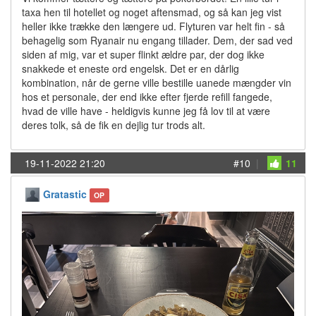
taxa hen til hotellet og noget aftensmad, og så kan jeg vist
heller ikke trække den længere ud. Flyturen var helt fin - så
behagelig som Ryanair nu engang tillader. Dem, der sad ved
siden af mig, var et super flinkt ældre par, der dog ikke
snakkede et eneste ord engelsk. Det er en dårlig
kombination, når de gerne ville bestille uanede mængder vin
hos et personale, der end ikke efter fjerde refill fangede,
hvad de ville have - heldigvis kunne jeg få lov til at være
deres tolk, så de fik en dejlig tur trods alt.
19-11-2022 21:20
#10
|
11
Gratastic
OP