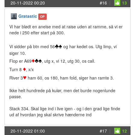
20-11-2022 00:20
#16
|
13
Gratastic
OP
Vi har blødt en anelse med at raise uden at ramme, så vi er
nede i 250 efter start på 300.
♣
♠
Vi sidder på btn med 56
og har kedet os. Utg limp, vi
siger 10.
♦
♣
♠
Flop er A69
, utg x, vi 12, utg 30, os call.
♦
Turn 8
, x/x
♥
River 3
ham 60, os 180, ham fold, siger han ramte 3.
Ikke helt hundrede på kulør, men det burde nogenlunde
passe.
Stack 334. Skal lige ind i live igen - og i den grad lige finde
ud af hvordan jeg skal skrive hænderne ind
20-11-2022 01:00
#17
|
12