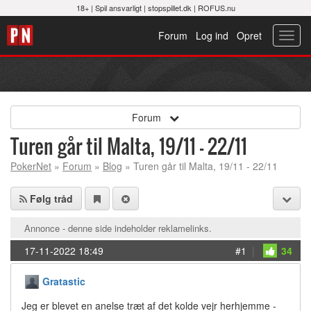
18+ |
Spil ansvarligt
|
stopspillet.dk
|
ROFUS.nu
Forum
Log ind
Opret
Toggl
navig
Forum
Turen går til Malta, 19/11 - 22/11
PokerNet
»
Forum
»
Blog
» Turen går til Malta, 19/11 - 22/11
Følg tråd
Annonce - denne side indeholder reklamelinks.
17-11-2022 18:49
#1
|
34
Gratastic
Jeg er blevet en anelse træt af det kolde vejr herhjemme -