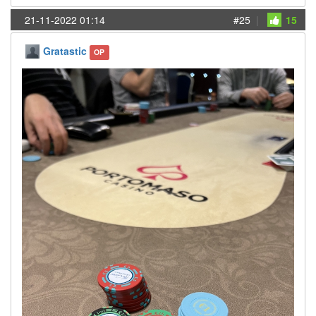
21-11-2022 01:14
#25
|
15
Gratastic
OP