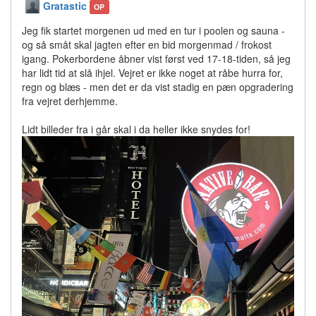
Gratastic
OP
Jeg fik startet morgenen ud med en tur i poolen og sauna -
og så småt skal jagten efter en bid morgenmad / frokost
igang. Pokerbordene åbner vist først ved 17-18-tiden, så jeg
har lidt tid at slå ihjel. Vejret er ikke noget at råbe hurra for,
regn og blæs - men det er da vist stadig en pæn opgradering
fra vejret derhjemme.
Lidt billeder fra i går skal i da heller ikke snydes for!