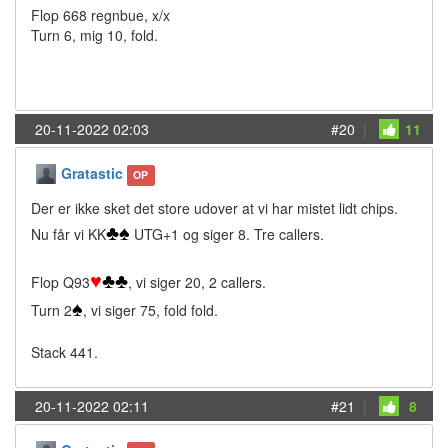
Flop 668 regnbue, x/x
Turn 6, mig 10, fold.
20-11-2022 02:03
#20
|
11
Gratastic
OP
Der er ikke sket det store udover at vi har mistet lidt chips.
♣
♠
Nu får vi KK
UTG+1 og siger 8. Tre callers.
♥
♣
♣
Flop Q93
, vi siger 20, 2 callers.
♠
Turn 2
, vi siger 75, fold fold.
Stack 441.
20-11-2022 02:11
#21
|
8