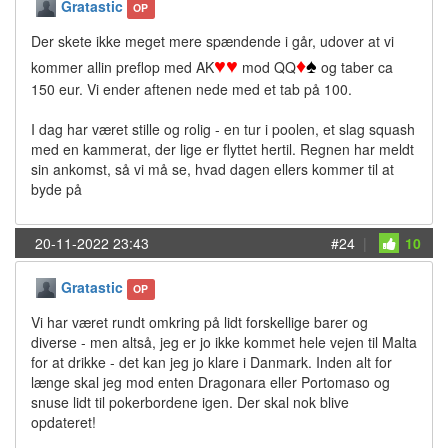
Gratastic
OP
Der skete ikke meget mere spændende i går, udover at vi
♥
♥
♦
♠
kommer allin preflop med AK
mod QQ
og taber ca
150 eur. Vi ender aftenen nede med et tab på 100.
I dag har været stille og rolig - en tur i poolen, et slag squash
med en kammerat, der lige er flyttet hertil. Regnen har meldt
sin ankomst, så vi må se, hvad dagen ellers kommer til at
byde på
20-11-2022 23:43
#24
|
10
Gratastic
OP
Vi har været rundt omkring på lidt forskellige barer og
diverse - men altså, jeg er jo ikke kommet hele vejen til Malta
for at drikke - det kan jeg jo klare i Danmark. Inden alt for
længe skal jeg mod enten Dragonara eller Portomaso og
snuse lidt til pokerbordene igen. Der skal nok blive
opdateret!