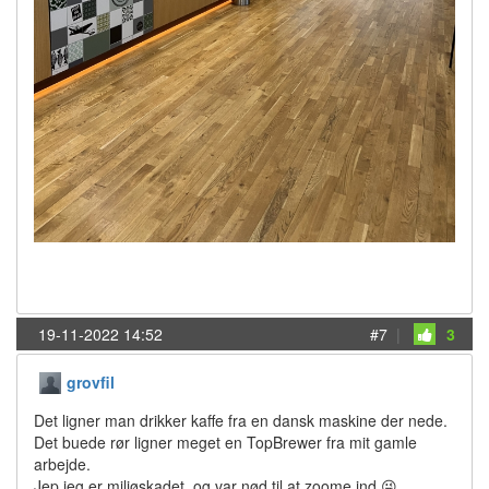
19-11-2022 14:52
#7
|
3
grovfil
Det ligner man drikker kaffe fra en dansk maskine der nede.
Det buede rør ligner meget en TopBrewer fra mit gamle
arbejde.
Jep jeg er miljøskadet, og var nød til at zoome ind 😜