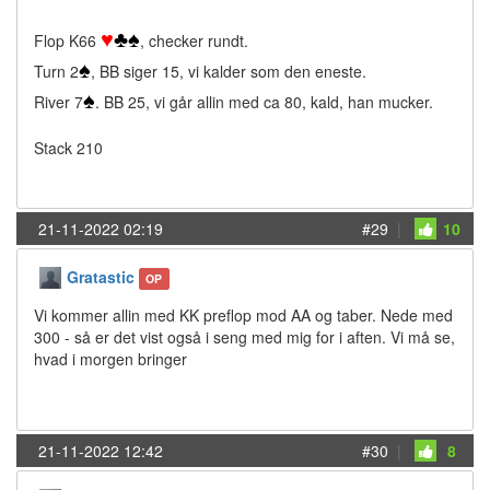
♥
♣
♠
Flop K66
, checker rundt.
♠
Turn 2
, BB siger 15, vi kalder som den eneste.
♠
River 7
. BB 25, vi går allin med ca 80, kald, han mucker.
Stack 210
21-11-2022 02:19
#29
|
10
Gratastic
OP
Vi kommer allin med KK preflop mod AA og taber. Nede med
300 - så er det vist også i seng med mig for i aften. Vi må se,
hvad i morgen bringer
21-11-2022 12:42
#30
|
8