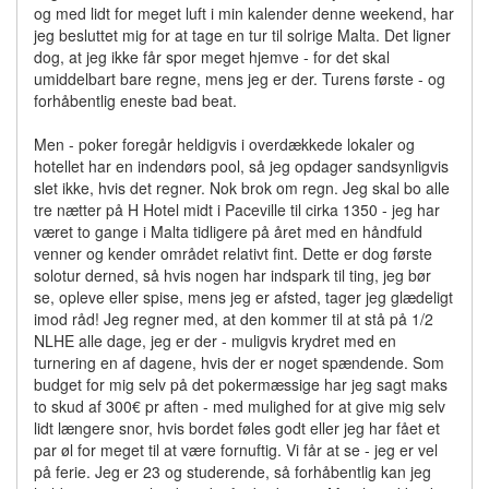
og med lidt for meget luft i min kalender denne weekend, har
jeg besluttet mig for at tage en tur til solrige Malta. Det ligner
dog, at jeg ikke får spor meget hjemve - for det skal
umiddelbart bare regne, mens jeg er der. Turens første - og
forhåbentlig eneste bad beat.
Men - poker foregår heldigvis i overdækkede lokaler og
hotellet har en indendørs pool, så jeg opdager sandsynligvis
slet ikke, hvis det regner. Nok brok om regn. Jeg skal bo alle
tre nætter på H Hotel midt i Paceville til cirka 1350 - jeg har
været to gange i Malta tidligere på året med en håndfuld
venner og kender området relativt fint. Dette er dog første
solotur derned, så hvis nogen har indspark til ting, jeg bør
se, opleve eller spise, mens jeg er afsted, tager jeg glædeligt
imod råd! Jeg regner med, at den kommer til at stå på 1/2
NLHE alle dage, jeg er der - muligvis krydret med en
turnering en af dagene, hvis der er noget spændende. Som
budget for mig selv på det pokermæssige har jeg sagt maks
to skud af 300€ pr aften - med mulighed for at give mig selv
lidt længere snor, hvis bordet føles godt eller jeg har fået et
par øl for meget til at være fornuftig. Vi får at se - jeg er vel
på ferie. Jeg er 23 og studerende, så forhåbentlig kan jeg