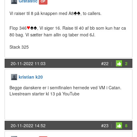
Gratastic
OP
♠
♠
Vi raiser til 8 på knappen med A8
, to callers.
♥
♠
♠
Flop 346
, Vi siger 16. Raise til 40 af bb som kun har ca
80 bag. Vi sætter ham allin og taber mod 6J.
Stack 325
20-11-2022 11:03
#22
|
2
kristian k20
Begge danskere er i semifinalen hernede ved VM i Catan.
Livestream starter kl 13 på YouTube
20-11-2022 14:52
#23
|
8