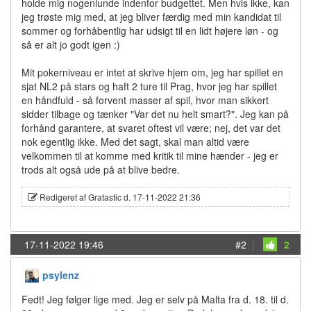
holde mig nogenlunde indenfor budgettet. Men hvis ikke, kan
jeg trøste mig med, at jeg bliver færdig med min kandidat til
sommer og forhåbentlig har udsigt til en lidt højere løn - og
så er alt jo godt igen :)
Mit pokerniveau er intet at skrive hjem om, jeg har spillet en
sjat NL2 på stars og haft 2 ture til Prag, hvor jeg har spillet
en håndfuld - så forvent masser af spil, hvor man sikkert
sidder tilbage og tænker "Var det nu helt smart?". Jeg kan på
forhånd garantere, at svaret oftest vil være; nej, det var det
nok egentlig ikke. Med det sagt, skal man altid være
velkommen til at komme med kritik til mine hænder - jeg er
trods alt også ude på at blive bedre.
Redigeret af Gratastic d. 17-11-2022 21:36
17-11-2022 19:46
#2
|
2
psylenz
Fedt! Jeg følger lige med. Jeg er selv på Malta fra d. 18. til d.