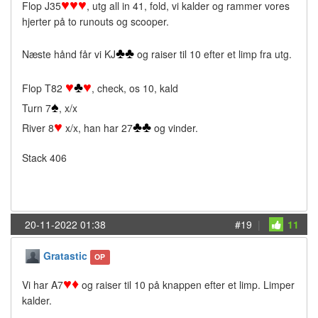
♥
♥
♥
Flop J35
, utg all in 41, fold, vi kalder og rammer vores
hjerter på to runouts og scooper.
♣
♣
Næste hånd får vi KJ
og raiser til 10 efter et limp fra utg.
♥
♣
♥
Flop T82
, check, os 10, kald
♠
Turn 7
, x/x
♥
♣
♣
River 8
x/x, han har 27
og vinder.
Stack 406
20-11-2022 01:38
#19
|
11
Gratastic
OP
♥
♦
Vi har A7
og raiser til 10 på knappen efter et limp. Limper
kalder.