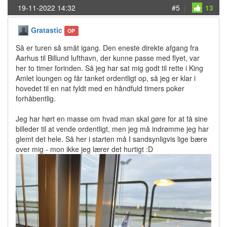
19-11-2022 14:32
#5
|
13
Gratastic
OP
Så er turen så småt igang. Den eneste direkte afgang fra
Aarhus til Billund lufthavn, der kunne passe med flyet, var
her to timer forinden. Så jeg har sat mig godt til rette i King
Amlet loungen og får tanket ordentligt op, så jeg er klar i
hovedet til en nat fyldt med en håndfuld timers poker
forhåbentlig.
Jeg har hørt en masse om hvad man skal gøre for at få sine
billeder til at vende ordentligt, men jeg må indrømme jeg har
glemt det hele. Så her i starten må I sandsynligvis lige bære
over mig - mon ikke jeg lærer det hurtigt :D