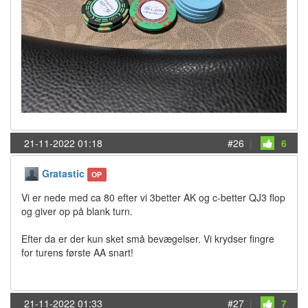
21-11-2022 01:18
#26
|
6
Gratastic
OP
Vi er nede med ca 80 efter vi 3better AK og c-better QJ3 flop
og giver op på blank turn.
Efter da er der kun sket små bevægelser. Vi krydser fingre
for turens første AA snart!
21-11-2022 01:33
#27
|
7