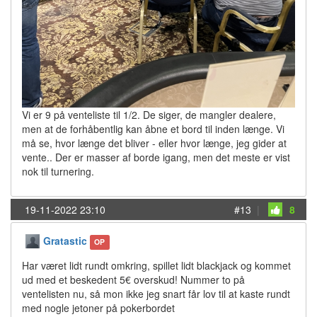
Vi er 9 på venteliste til 1/2. De siger, de mangler dealere,
men at de forhåbentlig kan åbne et bord til inden længe. Vi
må se, hvor længe det bliver - eller hvor længe, jeg gider at
vente.. Der er masser af borde igang, men det meste er vist
nok til turnering.
19-11-2022 23:10
#13
|
8
Gratastic
OP
Har været lidt rundt omkring, spillet lidt blackjack og kommet
ud med et beskedent 5€ overskud! Nummer to på
ventelisten nu, så mon ikke jeg snart får lov til at kaste rundt
med nogle jetoner på pokerbordet