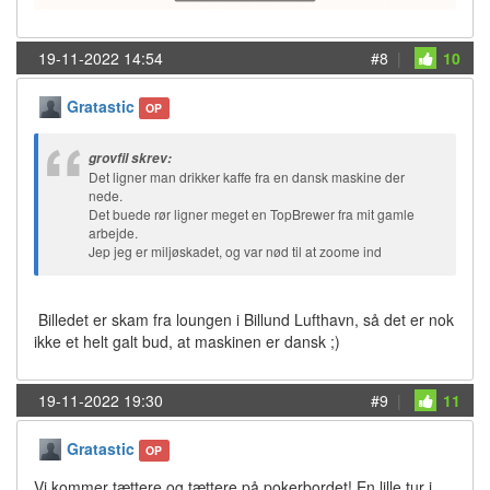
19-11-2022 14:54
#8
|
10
Gratastic
OP
grovfil skrev:
Det ligner man drikker kaffe fra en dansk maskine der
nede.
Det buede rør ligner meget en TopBrewer fra mit gamle
arbejde.
Jep jeg er miljøskadet, og var nød til at zoome ind
Billedet er skam fra loungen i Billund Lufthavn, så det er nok
ikke et helt galt bud, at maskinen er dansk ;)
19-11-2022 19:30
#9
|
11
Gratastic
OP
Vi kommer tættere og tættere på pokerbordet! En lille tur i