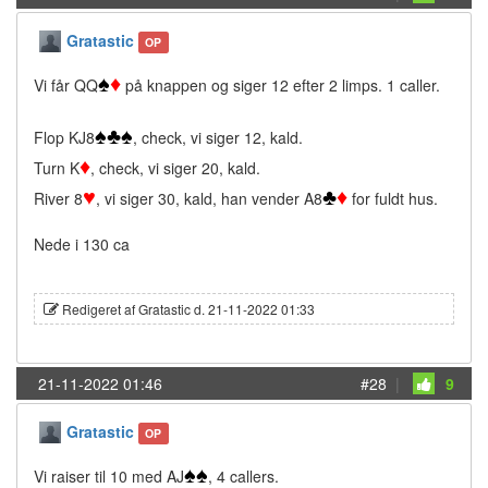
Gratastic
OP
♠
♦
Vi får QQ
på knappen og siger 12 efter 2 limps. 1 caller.
♠
♣
♠
Flop KJ8
, check, vi siger 12, kald.
♦
Turn K
, check, vi siger 20, kald.
♥
♣
♦
River 8
, vi siger 30, kald, han vender A8
for fuldt hus.
Nede i 130 ca
Redigeret af Gratastic d. 21-11-2022 01:33
21-11-2022 01:46
#28
|
9
Gratastic
OP
♠
♠
Vi raiser til 10 med AJ
, 4 callers.