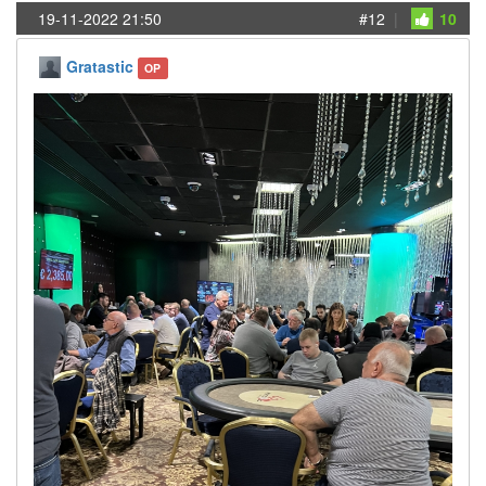
19-11-2022 21:50
#12
|
10
Gratastic
OP