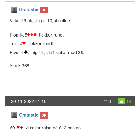
Gratastic
OP
Vi får 99 utg, siger 10, 4 callers.
♦
♦
♦
Flop KJ5
, tjekker rundt
♥
Turn J
, tjekker rundt
♣
River 5
, mig 15, ut+1 caller med 88.
Stack 368
20-11-2022 01:10
#18
|
14
Gratastic
OP
♥
♦
A9
, vi caller raise på 8, 3 callers