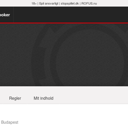
18+ |
Spil ansvarligt
|
stopspillet.dk
|
ROFUS.nu
poker
Regler
Mit indhold
l Budapest