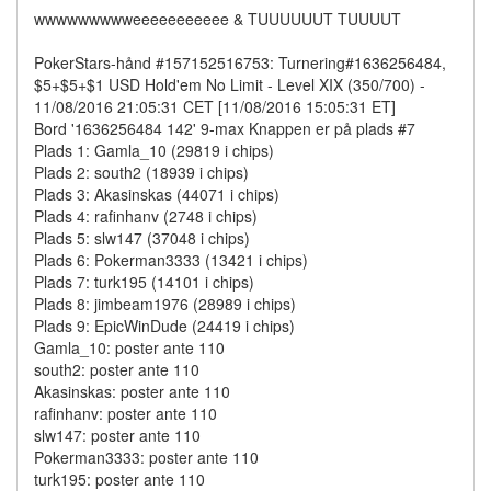
wwwwwwwwweeeeeeeeeee & TUUUUUUT TUUUUT
PokerStars-hånd #157152516753: Turnering#1636256484,
$5+$5+$1 USD Hold'em No Limit - Level XIX (350/700) -
11/08/2016 21:05:31 CET [11/08/2016 15:05:31 ET]
Bord '1636256484 142' 9-max Knappen er på plads #7
Plads 1: Gamla_10 (29819 i chips)
Plads 2: south2 (18939 i chips)
Plads 3: Akasinskas (44071 i chips)
Plads 4: rafinhanv (2748 i chips)
Plads 5: slw147 (37048 i chips)
Plads 6: Pokerman3333 (13421 i chips)
Plads 7: turk195 (14101 i chips)
Plads 8: jimbeam1976 (28989 i chips)
Plads 9: EpicWinDude (24419 i chips)
Gamla_10: poster ante 110
south2: poster ante 110
Akasinskas: poster ante 110
rafinhanv: poster ante 110
slw147: poster ante 110
Pokerman3333: poster ante 110
turk195: poster ante 110