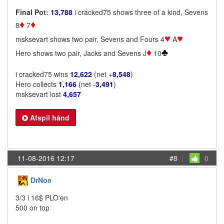
Final Pot:
13,788
i cracked75 shows three of a kind, Sevens
♦
♦
8
7
♥
♥
msksevart shows two pair, Sevens and Fours 4
A
♦
♣
Hero shows two pair, Jacks and Sevens J
10
i cracked75 wins
12,622
(net +
8,548
)
Hero collects
1,166
(net -
3,491
)
msksevart lost
4,657
Afspil hånd
11-08-2016 12:17
#8
|
0
DrNoe
3/3 i 16$ PLO'en
500 on top