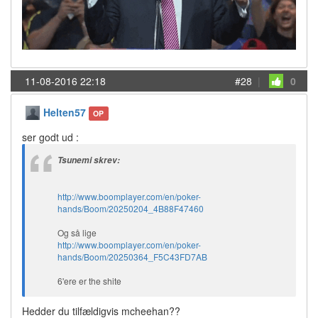
11-08-2016 22:18
#28
|
0
Helten57
OP
ser godt ud :
Tsunemi skrev:
http://www.boomplayer.com/en/poker-
hands/Boom/20250204_4B88F47460
Og så lige
http://www.boomplayer.com/en/poker-
hands/Boom/20250364_F5C43FD7AB
6'ere er the shite
Hedder du tilfældigvis mcheehan??