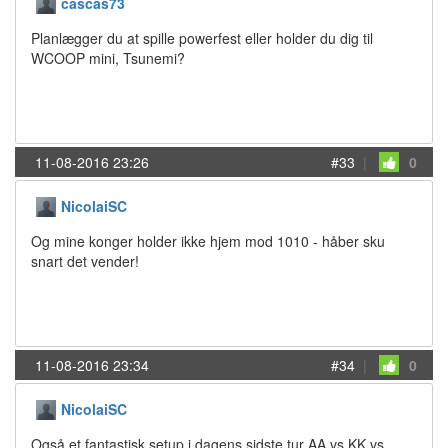
cascas73
Planlægger du at spille powerfest eller holder du dig til
WCOOP mini, Tsunemi?
11-08-2016 23:26
#33
|
0
NicolaiSC
Og mine konger holder ikke hjem mod 1010 - håber sku
snart det vender!
11-08-2016 23:34
#34
|
0
NicolaiSC
Også et fantastisk setup i dagens sidste tur AA vs KK vs