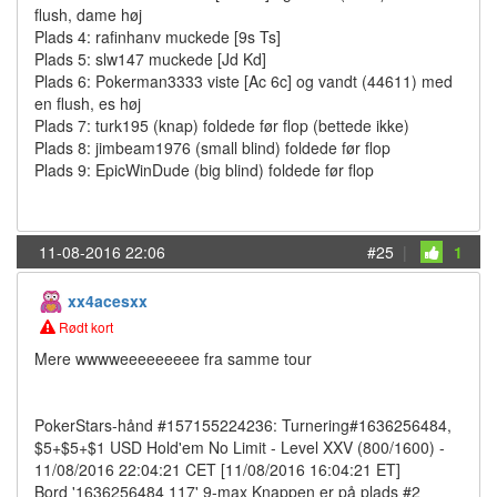
flush, dame høj
Plads 4: rafinhanv muckede [9s Ts]
Plads 5: slw147 muckede [Jd Kd]
Plads 6: Pokerman3333 viste [Ac 6c] og vandt (44611) med
en flush, es høj
Plads 7: turk195 (knap) foldede før flop (bettede ikke)
Plads 8: jimbeam1976 (small blind) foldede før flop
Plads 9: EpicWinDude (big blind) foldede før flop
11-08-2016 22:06
#25
|
1
xx4acesxx
Rødt kort
Mere wwwweeeeeeeee fra samme tour
PokerStars-hånd #157155224236: Turnering#1636256484,
$5+$5+$1 USD Hold'em No Limit - Level XXV (800/1600) -
11/08/2016 22:04:21 CET [11/08/2016 16:04:21 ET]
Bord '1636256484 117' 9-max Knappen er på plads #2