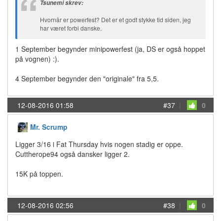
Tsunemi skrev:
Hvornår er powerfest? Det er et godt stykke tid siden, jeg
har været forbi danske.
1 September begynder minipowerfest (ja, DS er også hoppet
på vognen) :).
4 September begynder den "originale" fra 5,5.
12-08-2016 01:58
#37
|
0
Mr. Scrump
Ligger 3/16 i Fat Thursday hvis nogen stadig er oppe.
Cuttherope94 også dansker ligger 2.
15K på toppen.
12-08-2016 02:56
#38
|
0