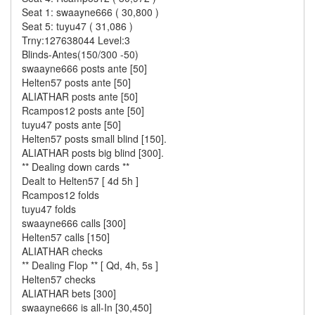
Seat 1: swaayne666 ( 30,800 )
Seat 5: tuyu47 ( 31,086 )
Trny:127638044 Level:3
Blinds-Antes(150/300 -50)
swaayne666 posts ante [50]
Helten57 posts ante [50]
ALIATHAR posts ante [50]
Rcampos12 posts ante [50]
tuyu47 posts ante [50]
Helten57 posts small blind [150].
ALIATHAR posts big blind [300].
** Dealing down cards **
Dealt to Helten57 [ 4d 5h ]
Rcampos12 folds
tuyu47 folds
swaayne666 calls [300]
Helten57 calls [150]
ALIATHAR checks
** Dealing Flop ** [ Qd, 4h, 5s ]
Helten57 checks
ALIATHAR bets [300]
swaayne666 is all-In [30,450]