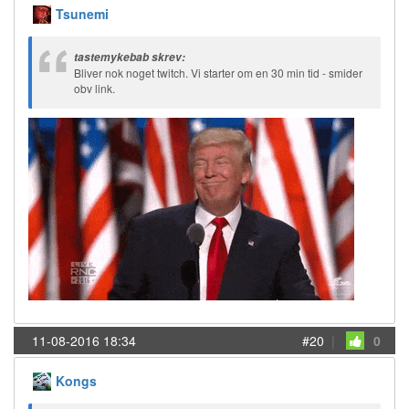
Tsunemi
tastemykebab skrev:
Bliver nok noget twitch. Vi starter om en 30 min tid - smider
obv link.
11-08-2016 18:34
#20
|
0
Kongs