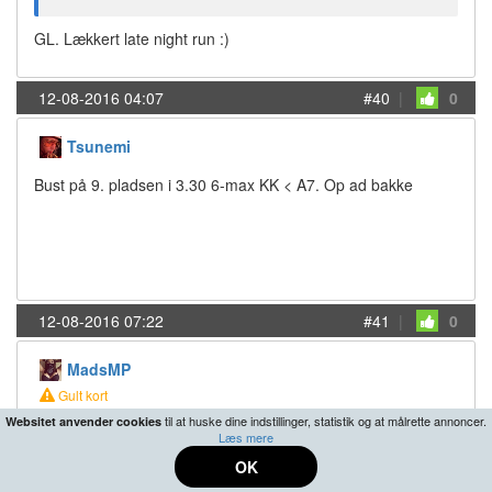
GL. Lækkert late night run :)
12-08-2016 04:07
#40
|
0
Tsunemi
Bust på 9. pladsen i 3.30 6-max KK < A7. Op ad bakke
12-08-2016 07:22
#41
|
0
MadsMP
Gult kort
til at huske dine indstillinger, statistik og at målrette annoncer.
Websitet anvender cookies
FT i den sene Thrill, hvis der er nogle morgenmennesker,
Læs mere
der er ved at vågne nu. :)
OK