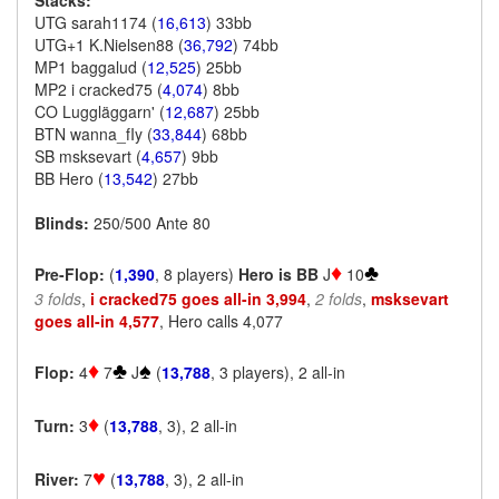
Stacks:
UTG sarah1174 (
16,613
) 33bb
UTG+1 K.Nielsen88 (
36,792
) 74bb
MP1 baggalud (
12,525
) 25bb
MP2 i cracked75 (
4,074
) 8bb
CO Luggläggarn' (
12,687
) 25bb
BTN wanna_fIy (
33,844
) 68bb
SB msksevart (
4,657
) 9bb
BB Hero (
13,542
) 27bb
Blinds:
250/500 Ante 80
♦
♣
Pre-Flop:
(
1,390
, 8 players)
Hero is BB
J
10
3 folds
,
i cracked75 goes all-in 3,994
,
2 folds
,
msksevart
goes all-in 4,577
, Hero calls 4,077
♦
♣
♠
Flop:
4
7
J
(
13,788
, 3 players), 2 all-in
♦
Turn:
3
(
13,788
, 3), 2 all-in
♥
River:
7
(
13,788
, 3), 2 all-in