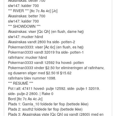
Akasinskas: better 700
slw147: kalder 700
*** RIVER *** [8c 7c As 4c] [Jc]
Akasinskas: better 700
slw147: kalder 700
*** SHOWDOWN ***
Akasinskas: viser [Qc Qh] (en flush, dame høj)
slw147: mucker hånd
Akasinskas vandt 2800 fra side- potten-2
Pokerman3333: viser [Ac 6c] (en flush, es høj)
Pokerman3333 vandt 32019 fra side- potten-1
rafinhanv: mucker hånd
Pokerman3333 vandt 12592 fra hoved- potten
Pokerman3333 vinder $2.50 for elimineringen af rafinhanv,
og dusøren stiger med $2.50 til $15.62
rafinhanv blev nummer 1098.
*** RESUMÈ ***
Pot i alt: 47411 hoved- pulje 12592. side- pulje-1 32019.
side- pulje-2 2800. | Rake 0
Bord [8c 7c As 4c Jc]
Plads 1: Gamla_10 foldede før flop (bettede ikke)
Plads 2: south2 foldede før flop (bettede ikke)
Plads 3: Akasinskas viste [Qc Qh] og vandt (2800) med en