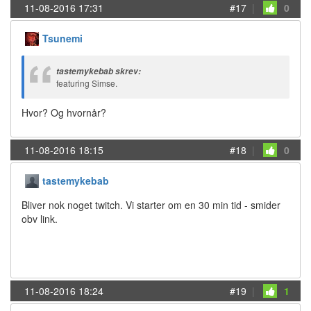
11-08-2016 17:31
#17
|
0
Tsunemi
tastemykebab skrev:
featuring Simse.
Hvor? Og hvornår?
11-08-2016 18:15
#18
|
0
tastemykebab
Bliver nok noget twitch. Vi starter om en 30 min tid - smider
obv link.
11-08-2016 18:24
#19
|
1