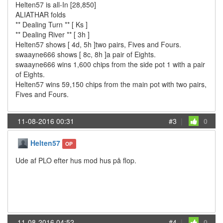
Helten57 is all-In [28,850]
ALIATHAR folds
** Dealing Turn ** [ Ks ]
** Dealing River ** [ 3h ]
Helten57 shows [ 4d, 5h ]two pairs, Fives and Fours.
swaayne666 shows [ 8c, 8h ]a pair of Eights.
swaayne666 wins 1,600 chips from the side pot 1 with a pair
of Eights.
Helten57 wins 59,150 chips from the main pot with two pairs,
Fives and Fours.
11-08-2016 00:31
#3
|
0
Helten57
OP
Ude af PLO efter hus mod hus på flop.
11-08-2016 04:52
#4
|
0