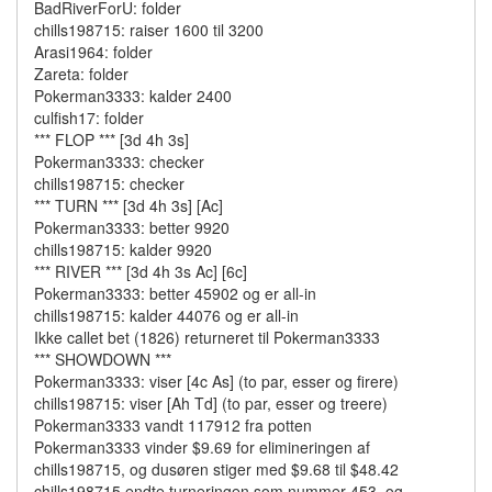
BadRiverForU: folder
chills198715: raiser 1600 til 3200
Arasi1964: folder
Zareta: folder
Pokerman3333: kalder 2400
culfish17: folder
*** FLOP *** [3d 4h 3s]
Pokerman3333: checker
chills198715: checker
*** TURN *** [3d 4h 3s] [Ac]
Pokerman3333: better 9920
chills198715: kalder 9920
*** RIVER *** [3d 4h 3s Ac] [6c]
Pokerman3333: better 45902 og er all-in
chills198715: kalder 44076 og er all-in
Ikke callet bet (1826) returneret til Pokerman3333
*** SHOWDOWN ***
Pokerman3333: viser [4c As] (to par, esser og firere)
chills198715: viser [Ah Td] (to par, esser og treere)
Pokerman3333 vandt 117912 fra potten
Pokerman3333 vinder $9.69 for elimineringen af
chills198715, og dusøren stiger med $9.68 til $48.42
chills198715 endte turneringen som nummer 453. og