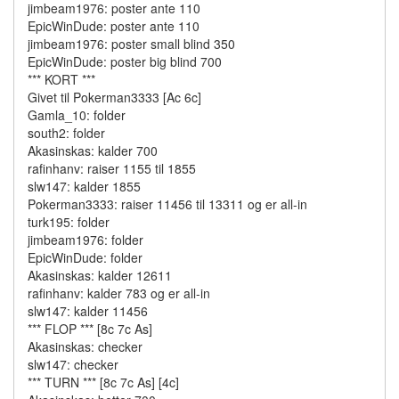
jimbeam1976: poster ante 110
EpicWinDude: poster ante 110
jimbeam1976: poster small blind 350
EpicWinDude: poster big blind 700
*** KORT ***
Givet til Pokerman3333 [Ac 6c]
Gamla_10: folder
south2: folder
Akasinskas: kalder 700
rafinhanv: raiser 1155 til 1855
slw147: kalder 1855
Pokerman3333: raiser 11456 til 13311 og er all-in
turk195: folder
jimbeam1976: folder
EpicWinDude: folder
Akasinskas: kalder 12611
rafinhanv: kalder 783 og er all-in
slw147: kalder 11456
*** FLOP *** [8c 7c As]
Akasinskas: checker
slw147: checker
*** TURN *** [8c 7c As] [4c]