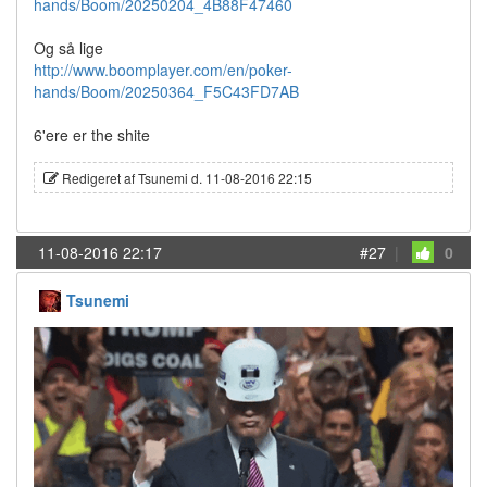
hands/Boom/20250204_4B88F47460
Og så lige
http://www.boomplayer.com/en/poker-
hands/Boom/20250364_F5C43FD7AB
6'ere er the shite
Redigeret af Tsunemi d. 11-08-2016 22:15
11-08-2016 22:17
#27
|
0
Tsunemi