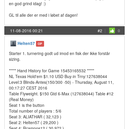
en god grind idag! :)
GL til alle der er med i løbet af dagen!
11-08-2016 00:21
#2
|
0
Helten57
OP
Starter 1. turnering godt ud imod en fisk der ikke forstår
sizing.
***** Hand History for Game 15453165532 *****
NL Texas Hold'em $1.10 USD Buy-in Trny:127638044
Level:3 Blinds-Antes(150/300 -50) - Thursday, August 11,
00:17:27 CEST 2016
Table Flyweight. $150 Gtd 6-Max (127638044) Table #12
(Real Money)
Seat 1 is the button
Total number of players : 5/6
Seat 3: ALIATHAR ( 32,123 )
Seat 2: Helten57 ( 29,200 )
Seat 4: Rcampos12 ( 30,972 )