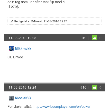
edit: røg som 3er efter tabt flip mod cl
til 279$
Redigeret af DrNoe d. 11-08-2016 12:24
11-08-2016 12:23
#9
|
0
Mikkmakk
GL DrNoe
11-08-2016 12:24
#10
|
0
NicolaiSC
For dælen altså!
http://www.boomplayer.com/en/poker-