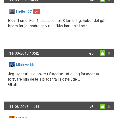
Helten57
OP
Blev til en enkelt 4. plads i en plo8 turnering, håber det går
bedre for jer andre selv om i ikke har meldt op :
11-08-2016 10:42
#5
|
0
Mikkmakk
Jeg tager til Live poker i Slagelse i aften og forsøger at
forsvare min delte 1 plads fra i sidste uge ..
Gl all
11-08-2016 11:44
#6
|
0