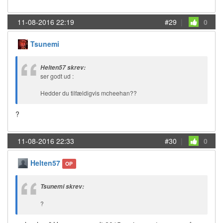
11-08-2016 22:19
#29
|
0
Tsunemi
Helten57 skrev:
ser godt ud :
Hedder du tilfældigvis mcheehan??
?
11-08-2016 22:33
#30
|
0
Helten57
OP
Tsunemi skrev:
?