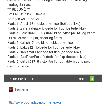
modtog $11.80.
*** RESUMÈ ***
Pot i alt: 117912 | Rake 0
Bord [3d 4h 3s Ac 6c]
Plads 1: Arasi1964 foldede før flop (bettede ikke)
Plads 2: Zareta (knap) foldede før flop (bettede ikke)
Plads 4: Pokerman3333 (small blind) viste [4c As] og vandt
(117912) med to par, esser og firere
Plads 5: culfish17 (big blind) foldede før flop
Plads 6: bakos121 foldede før flop (bettede ikke)
Plads 7: sahlamara foldede før flop (bettede ikke)
Plads 8: BadRiverForU foldede før flop (bettede ikke)
Plads 9: chills198715 viste [Ah Td] og tabte med to par,
esser og treere
11-08-2016 22:12
#26
|
0
Tsunemi
http://www.boomplayer.com/en/poker-