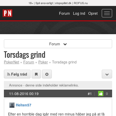
18+ |
Spil ansvarligt
|
stopspillet.dk
|
ROFUS.nu
Forum
Log ind
Opret
Toggl
navig
Forum
Torsdags grind
PokerNet
»
Forum
»
Poker
» Torsdags grind
Følg tråd
Annonce - denne side indeholder reklamelinks.
11-08-2016 00:19
#1
|
0
Helten57
Efter en horrible dag igår med ren minus håber jeg på at få