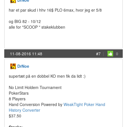
DrNoe
har et par skud i hhv 16$ PLO 6max, hvor jeg er 5/8
og BIG 82 - 10/12
alle for "SCOOP " stakeklubben
11-08-2016 11:48
#7
|
0
DrNoe
supertæt på en dobbel KO men fik da lidt :)
No Limit Holdem Tournament
PokerStars
8 Players
Hand Conversion Powered by
WeakTight Poker Hand
History Converter
$37.50