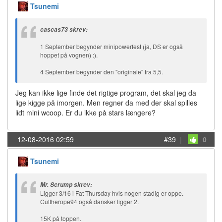
Tsunemi
cascas73 skrev:
1 September begynder minipowerfest (ja, DS er også
hoppet på vognen) :).
4 September begynder den "originale" fra 5,5.
Jeg kan ikke lige finde det rigtige program, det skal jeg da
lige kigge på imorgen. Men regner da med der skal spilles
lidt mini wcoop. Er du ikke på stars længere?
12-08-2016 02:59
#39
|
0
Tsunemi
Mr. Scrump skrev:
Ligger 3/16 i Fat Thursday hvis nogen stadig er oppe.
Cuttherope94 også dansker ligger 2.
15K på toppen.