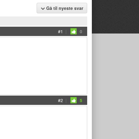
Gå til nyeste svar
#1
|
0
#2
|
5