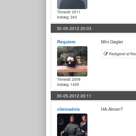
Tilmeldt:
2011
Indlæg: 343
30-05-2012 20:03
Requiem
Mini.Gøgler
Redigeret af Re
Tilmeldt:
2009
Indlæg: 1429
30-05-2012 20:11
clientadvis
HA-Almen?