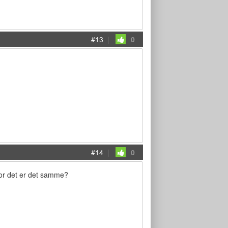
#13
|
0
#14
|
0
tror det er det samme?