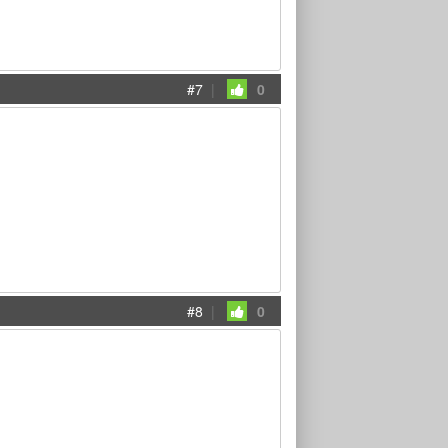
#7
|
0
#8
|
0