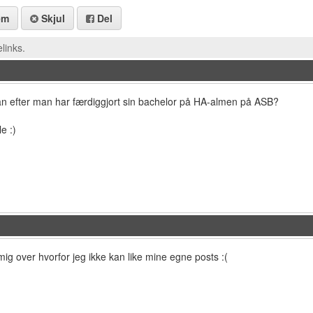
em
Skjul
Del
links.
 man efter man har færdiggjort sin bachelor på HA-almen på ASB?
e :)
 mig over hvorfor jeg ikke kan like mine egne posts :(