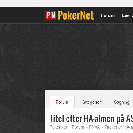
Forum
Lær 
Forum
Kategorier
Søgning
Titel efter HA-almen på A
PokerNet
»
Forum
»
PNVA
» Titel efter HA