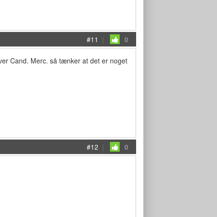
#11
|
0
bliver Cand. Merc. så tænker at det er noget
#12
|
0