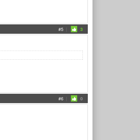
#5
|
3
#6
|
0