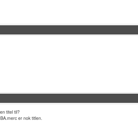
n titel til?
BA.merc er nok titlen.