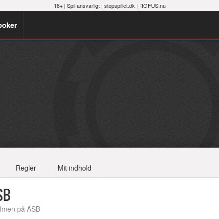
18+ |
Spil ansvarligt
|
stopspillet.dk
|
ROFUS.nu
poker
Regler
Mit indhold
SB
-almen på ASB