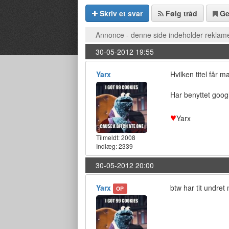
Skriv et svar
Følg tråd
G
Annonce - denne side indeholder reklame
30-05-2012 19:55
Yarx
Hvilken titel får
Har benyttet googl
♥
Yarx
Tilmeldt:
2008
Indlæg: 2339
30-05-2012 20:00
Yarx
btw har tit undret
OP