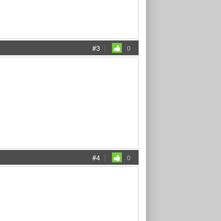
#3
|
0
#4
|
0