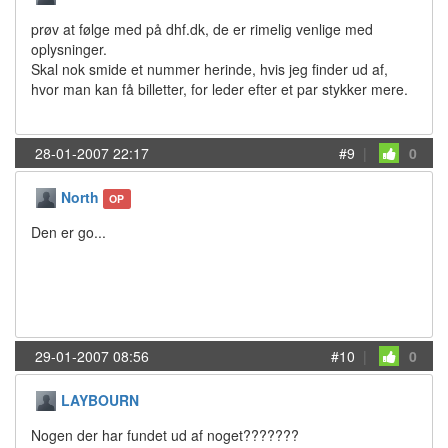
prøv at følge med på dhf.dk, de er rimelig venlige med
oplysninger.
Skal nok smide et nummer herinde, hvis jeg finder ud af,
hvor man kan få billetter, for leder efter et par stykker mere.
28-01-2007 22:17
#9
|
0
North
OP
Den er go...
29-01-2007 08:56
#10
|
0
LAYBOURN
Nogen der har fundet ud af noget???????