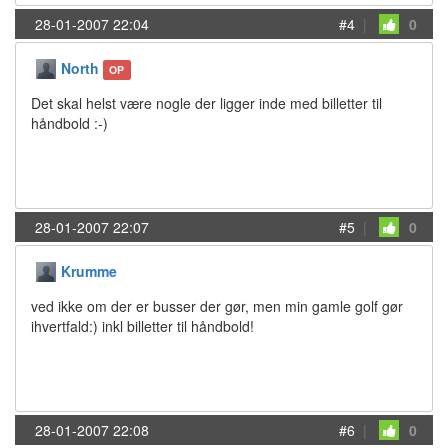
28-01-2007 22:04
#4
|
0
North
OP
Det skal helst være nogle der ligger inde med billetter til
håndbold :-)
28-01-2007 22:07
#5
|
0
Krumme
ved ikke om der er busser der gør, men min gamle golf gør
ihvertfald:) inkl billetter til håndbold!
28-01-2007 22:08
#6
|
0