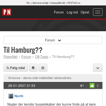
18+ |
Spil ansvarligt
|
stopspillet.dk
|
ROFUS.nu
Forum
Log ind
Opret
Toggl
navig
Forum
Til Hamburg??
PokerNet
»
Forum
»
Off-Topic
» Til Hamburg??
Følg tråd
Annonce - denne side indeholder reklamelinks.
28-01-2007 21:53
#1
|
0
North
Nogler der kender busselskaber der kunne finde på at køre