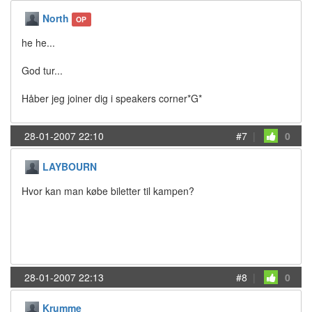
North
OP
he he...
God tur...
Håber jeg joiner dig i speakers corner*G*
28-01-2007 22:10
#7
|
0
LAYBOURN
Hvor kan man købe biletter til kampen?
28-01-2007 22:13
#8
|
0
Krumme