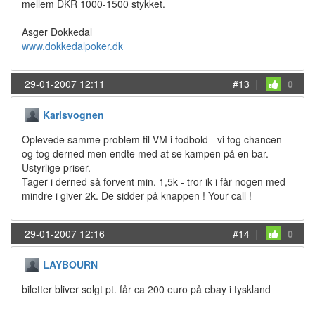
mellem DKR 1000-1500 stykket.
Asger Dokkedal
www.dokkedalpoker.dk
29-01-2007 12:11
#13
|
0
Karlsvognen
Oplevede samme problem til VM i fodbold - vi tog chancen
og tog derned men endte med at se kampen på en bar.
Ustyrlige priser.
Tager i derned så forvent min. 1,5k - tror ik i får nogen med
mindre i giver 2k. De sidder på knappen ! Your call !
29-01-2007 12:16
#14
|
0
LAYBOURN
biletter bliver solgt pt. får ca 200 euro på ebay i tyskland