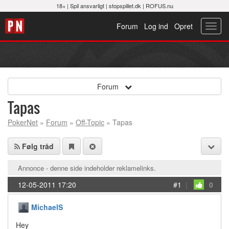
18+ |
Spil ansvarligt
|
stopspillet.dk
|
ROFUS.nu
Forum
Log ind
Opret
Toggl
navig
Forum
Tapas
PokerNet
»
Forum
»
Off-Topic
» Tapas
Følg tråd
Annonce - denne side indeholder reklamelinks.
12-05-2011 17:20
#1
|
0
MichaelS
Hey