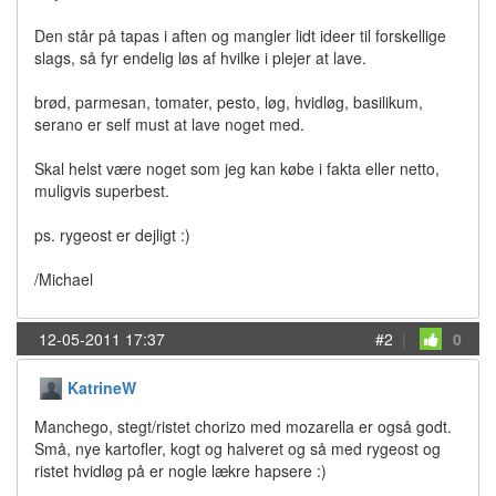
Den står på tapas i aften og mangler lidt ideer til forskellige
slags, så fyr endelig løs af hvilke i plejer at lave.
brød, parmesan, tomater, pesto, løg, hvidløg, basilikum,
serano er self must at lave noget med.
Skal helst være noget som jeg kan købe i fakta eller netto,
muligvis superbest.
ps. rygeost er dejligt :)
/Michael
12-05-2011 17:37
#2
|
0
KatrineW
Manchego, stegt/ristet chorizo med mozarella er også godt.
Små, nye kartofler, kogt og halveret og så med rygeost og
ristet hvidløg på er nogle lækre hapsere :)