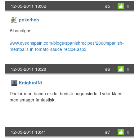
12-05-2011 18:02
#5
|
0
pokerheh
Albondigas.
www.eyeonspain.com/blogs/spanishrecipes/2060/spanish-
meatballs-in-tomato-sauce-recipe.aspx
12-05-2011 18:28
#6
|
0
KnightofNI
Dadler med bacon er det bedste nogensinde. Lyder klamt
men smager fantastisk.
12-05-2011 18:41
#7
|
0