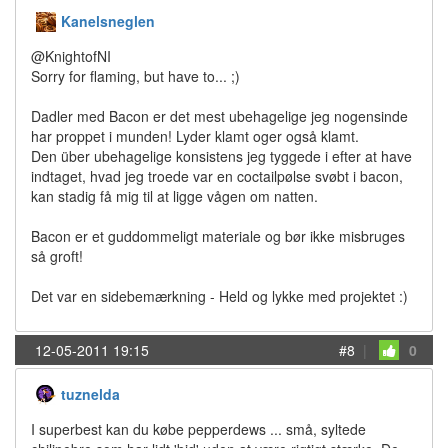
Kanelsneglen
@KnightofNI
Sorry for flaming, but have to... ;)
Dadler med Bacon er det mest ubehagelige jeg nogensinde
har proppet i munden! Lyder klamt oger også klamt.
Den über ubehagelige konsistens jeg tyggede i efter at have
indtaget, hvad jeg troede var en coctailpølse svøbt i bacon,
kan stadig få mig til at ligge vågen om natten.
Bacon er et guddommeligt materiale og bør ikke misbruges
så groft!
Det var en sidebemærkning - Held og lykke med projektet :)
12-05-2011 19:15
#8
|
0
tuznelda
I superbest kan du købe pepperdews ... små, syltede