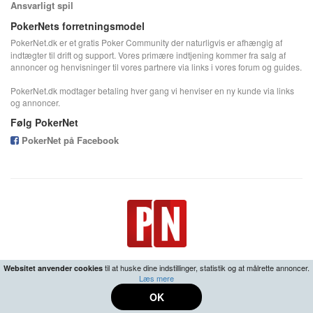
Ansvarligt spil
PokerNets forretningsmodel
PokerNet.dk er et gratis Poker Community der naturligvis er afhængig af
indtægter til drift og support. Vores primære indtjening kommer fra salg af
annoncer og henvisninger til vores partnere via links i vores forum og guides.
PokerNet.dk modtager betaling hver gang vi henviser en ny kunde via links
og annoncer.
Følg PokerNet
PokerNet på Facebook
til at huske dine indstillinger, statistik og at målrette annoncer.
Websitet anvender cookies
Læs mere
18+ | Ansvarligt spil -
Center for Ludomani
•
Fortrolighedspolitik
OK
© 2026 PokerNet.dk All rights reserved.