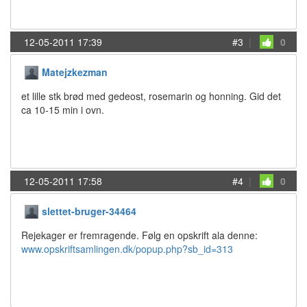
12-05-2011 17:39
#3
|
0
Matejzkezman
et lille stk brød med gedeost, rosemarin og honning. Gid det
ca 10-15 min i ovn.
12-05-2011 17:58
#4
|
0
slettet-bruger-34464
Rejekager er fremragende. Følg en opskrift ala denne:
www.opskriftsamlingen.dk/popup.php?sb_id=313