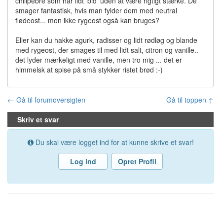
chilipebre som har lidt 'bid' uden at være rigtigt stærke. De
smager fantastisk, hvis man fylder dem med neutral
flødeost... mon ikke rygeost også kan bruges?
Eller kan du hakke agurk, radisser og lidt rødløg og blande
med rygeost, der smages til med lidt salt, citron og vanille..
det lyder mærkeligt med vanille, men tro mig ... det er
himmelsk at spise på små stykker ristet brød :-)
← Gå til forumoversigten
Gå til toppen ↑
Skriv et svar
Du skal være logget ind for at kunne skrive et svar!
Log ind
Opret Profil