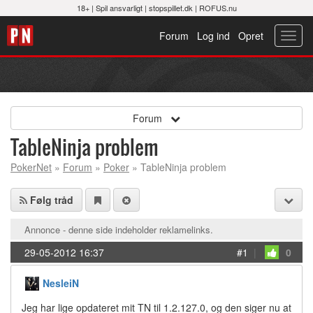
18+ |
Spil ansvarligt
|
stopspillet.dk
|
ROFUS.nu
Forum
Log ind
Opret
Toggl
navig
Forum
TableNinja problem
PokerNet
»
Forum
»
Poker
» TableNinja problem
Følg tråd
Annonce - denne side indeholder reklamelinks.
29-05-2012 16:37
#1
|
0
NesleiN
Jeg har lige opdateret mit TN til 1.2.127.0, og den siger nu at