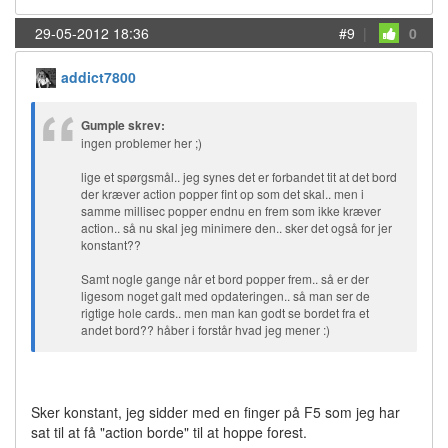
29-05-2012 18:36
#9
|
0
addict7800
Gumple skrev:
ingen problemer her ;)
lige et spørgsmål.. jeg synes det er forbandet tit at det bord
der kræver action popper fint op som det skal.. men i
samme millisec popper endnu en frem som ikke kræver
action.. så nu skal jeg minimere den.. sker det også for jer
konstant??
Samt nogle gange når et bord popper frem.. så er der
ligesom noget galt med opdateringen.. så man ser de
rigtige hole cards.. men man kan godt se bordet fra et
andet bord?? håber i forstår hvad jeg mener :)
Sker konstant, jeg sidder med en finger på F5 som jeg har
sat til at få "action borde" til at hoppe forest.