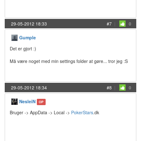
29-05-2012 18:33
#7
|
0
Gumple
Det er gjort :)
Må være noget med min settings folder at gøre... tror jeg :S
29-05-2012 18:34
#8
|
0
NesleiN
OP
Bruger -> AppData -> Local ->
PokerStars
.dk