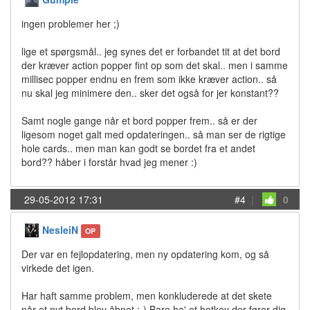
ingen problemer her ;)
lige et spørgsmål.. jeg synes det er forbandet tit at det bord
der kræver action popper fint op som det skal.. men i samme
millisec popper endnu en frem som ikke kræver action.. så
nu skal jeg minimere den.. sker det også for jer konstant??
Samt nogle gange når et bord popper frem.. så er der
ligesom noget galt med opdateringen.. så man ser de rigtige
hole cards.. men man kan godt se bordet fra et andet
bord?? håber i forstår hvad jeg mener :)
29-05-2012 17:31
#4
|
0
NesleiN
OP
Der var en fejlopdatering, men ny opdatering kom, og så
virkede det igen.
Har haft samme problem, men konkluderede at det skete
når et nyt bord blev åbnet :-) Bare ha' et hotkey der fører dig