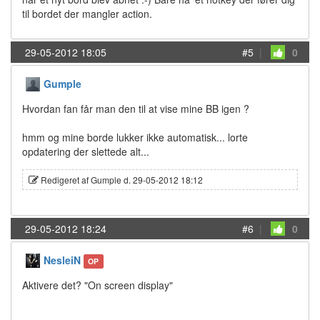
til bordet der mangler action.
29-05-2012 18:05
#5
|
0
Gumple
Hvordan fan får man den til at vise mine BB igen ?
hmm og mine borde lukker ikke automatisk... lorte
opdatering der slettede alt...
Redigeret af Gumple d. 29-05-2012 18:12
29-05-2012 18:24
#6
|
0
NesleiN
OP
Aktivere det? "On screen display"