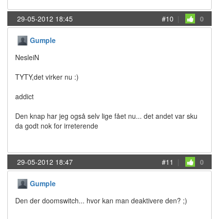
29-05-2012 18:45
#10
|
0
Gumple
NesleiN
TYTY,det virker nu :)
addict
Den knap har jeg også selv lige fået nu... det andet var sku
da godt nok for irreterende
29-05-2012 18:47
#11
|
0
Gumple
Den der doomswitch... hvor kan man deaktivere den? ;)