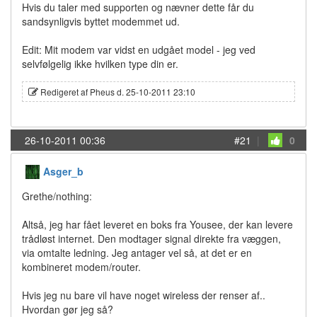
Hvis du taler med supporten og nævner dette får du
sandsynligvis byttet modemmet ud.
Edit: Mit modem var vidst en udgået model - jeg ved
selvfølgelig ikke hvilken type din er.
Redigeret af Pheus d. 25-10-2011 23:10
26-10-2011 00:36
#21
|
0
Asger_b
Grethe/nothing:
Altså, jeg har fået leveret en boks fra Yousee, der kan levere
trådløst internet. Den modtager signal direkte fra væggen,
via omtalte ledning. Jeg antager vel så, at det er en
kombineret modem/router.
Hvis jeg nu bare vil have noget wireless der renser af..
Hvordan gør jeg så?