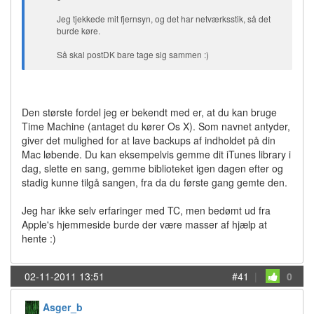
Jeg tjekkede mit fjernsyn, og det har netværksstik, så det
burde køre.
Så skal postDK bare tage sig sammen :)
Den største fordel jeg er bekendt med er, at du kan bruge
Time Machine (antaget du kører Os X). Som navnet antyder,
giver det mulighed for at lave backups af indholdet på din
Mac løbende. Du kan eksempelvis gemme dit iTunes library i
dag, slette en sang, gemme biblioteket igen dagen efter og
stadig kunne tilgå sangen, fra da du første gang gemte den.
Jeg har ikke selv erfaringer med TC, men bedømt ud fra
Apple's hjemmeside burde der være masser af hjælp at
hente :)
02-11-2011 13:51
#41
|
0
Asger_b