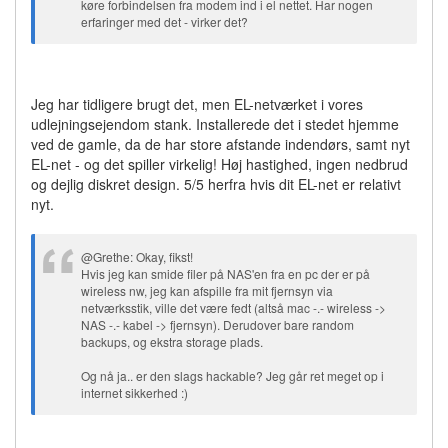
køre forbindelsen fra modem ind i el nettet. Har nogen
erfaringer med det - virker det?
Jeg har tidligere brugt det, men EL-netværket i vores
udlejningsejendom stank. Installerede det i stedet hjemme
ved de gamle, da de har store afstande indendørs, samt nyt
EL-net - og det spiller virkelig! Høj hastighed, ingen nedbrud
og dejlig diskret design. 5/5 herfra hvis dit EL-net er relativt
nyt.
@Grethe: Okay, fikst!
Hvis jeg kan smide filer på NAS'en fra en pc der er på
wireless nw, jeg kan afspille fra mit fjernsyn via
netværksstik, ville det være fedt (altså mac -.- wireless ->
NAS -.- kabel -> fjernsyn). Derudover bare random
backups, og ekstra storage plads.
Og nå ja.. er den slags hackable? Jeg går ret meget op i
internet sikkerhed :)