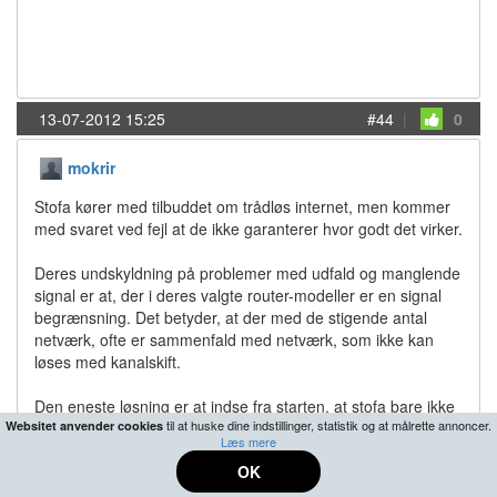
13-07-2012 15:25
#44
|
0
mokrir
Stofa kører med tilbuddet om trådløs internet, men kommer
med svaret ved fejl at de ikke garanterer hvor godt det virker.
Deres undskyldning på problemer med udfald og manglende
signal er at, der i deres valgte router-modeller er en signal
begrænsning. Det betyder, at der med de stigende antal
netværk, ofte er sammenfald med netværk, som ikke kan
løses med kanalskift.
Den eneste løsning er at indse fra starten, at stofa bare ikke
til at huske dine indstillinger, statistik og at målrette annoncer.
Websitet anvender cookies
kan tilbyde en fornuftig trådløs løsning, og anskaffe sig en på
Læs mere
nettet, og slå router funktionaliteten fra i Stofamodemet.
OK
Herefter burde ens netværk kunne hamre afsted med det
nyeste signalgear, der ikke har lortebegrænsninger!