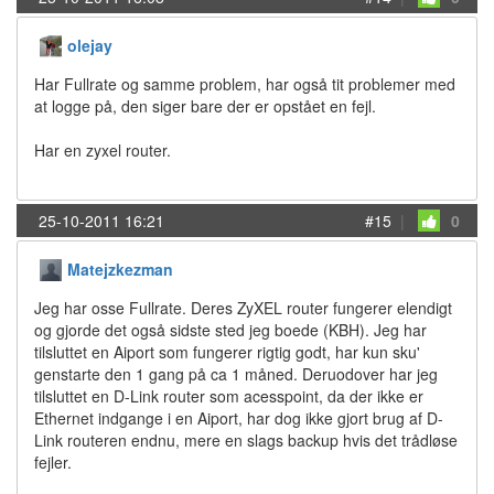
olejay
Har Fullrate og samme problem, har også tit problemer med
at logge på, den siger bare der er opstået en fejl.
Har en zyxel router.
25-10-2011 16:21
#15
|
0
Matejzkezman
Jeg har osse Fullrate. Deres ZyXEL router fungerer elendigt
og gjorde det også sidste sted jeg boede (KBH). Jeg har
tilsluttet en Aiport som fungerer rigtig godt, har kun sku'
genstarte den 1 gang på ca 1 måned. Deruodover har jeg
tilsluttet en D-Link router som acesspoint, da der ikke er
Ethernet indgange i en Aiport, har dog ikke gjort brug af D-
Link routeren endnu, mere en slags backup hvis det trådløse
fejler.