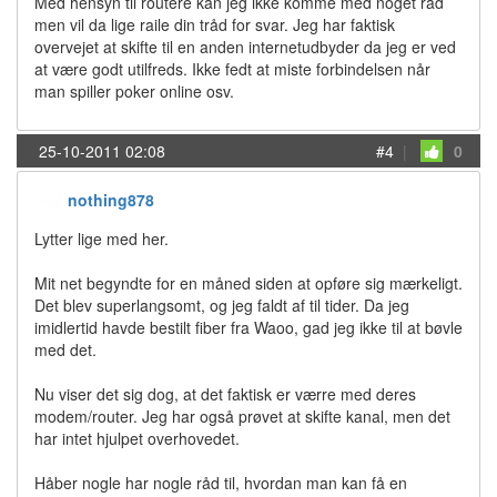
Med hensyn til routere kan jeg ikke komme med noget råd
men vil da lige raile din tråd for svar. Jeg har faktisk
overvejet at skifte til en anden internetudbyder da jeg er ved
at være godt utilfreds. Ikke fedt at miste forbindelsen når
man spiller poker online osv.
25-10-2011 02:08
#4
|
0
nothing878
Lytter lige med her.
Mit net begyndte for en måned siden at opføre sig mærkeligt.
Det blev superlangsomt, og jeg faldt af til tider. Da jeg
imidlertid havde bestilt fiber fra Waoo, gad jeg ikke til at bøvle
med det.
Nu viser det sig dog, at det faktisk er værre med deres
modem/router. Jeg har også prøvet at skifte kanal, men det
har intet hjulpet overhovedet.
Håber nogle har nogle råd til, hvordan man kan få en