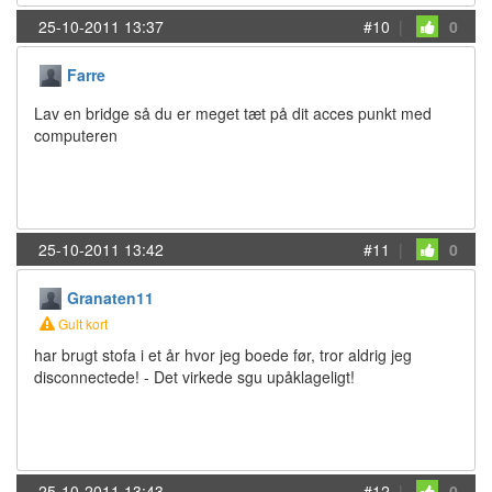
25-10-2011 13:37
#10
|
0
Farre
Lav en bridge så du er meget tæt på dit acces punkt med
computeren
25-10-2011 13:42
#11
|
0
Granaten11
Gult kort
har brugt stofa i et år hvor jeg boede før, tror aldrig jeg
disconnectede! - Det virkede sgu upåklageligt!
25-10-2011 13:43
#12
|
0