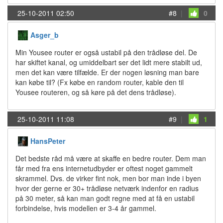
25-10-2011 02:50
#8
|
0
Asger_b
Min Yousee router er også ustabil på den trådløse del. De
har skiftet kanal, og umiddelbart ser det lidt mere stabilt ud,
men det kan være tilfælde. Er der nogen løsning man bare
kan købe til? (Fx købe en random router, kable den til
Yousee routeren, og så køre på det dens trådløse).
25-10-2011 11:08
#9
|
1
HansPeter
Det bedste råd må være at skaffe en bedre router. Dem man
får med fra ens internetudbyder er oftest noget gammelt
skrammel. Dvs. de virker fint nok, men bor man inde i byen
hvor der gerne er 30+ trådløse netværk indenfor en radius
på 30 meter, så kan man godt regne med at få en ustabil
forbindelse, hvis modellen er 3-4 år gammel.