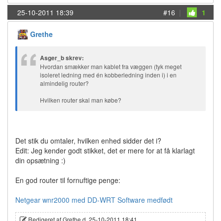
25-10-2011 18:39
#16
|
1
Grethe
Asger_b skrev:
Hvordan smækker man kablet fra væggen (tyk meget
isoleret ledning med én kobberledning inden i) i en
almindelig router?
Hvilken router skal man købe?
Det stik du omtaler, hvilken enhed sidder det i?
Edit: Jeg kender godt stikket, det er mere for at få klarlagt
din opsætning :)
En god router til fornuftige penge:
Netgear wnr2000 med DD-WRT Software medfødt
Redigeret af Grethe d. 25-10-2011 18:41