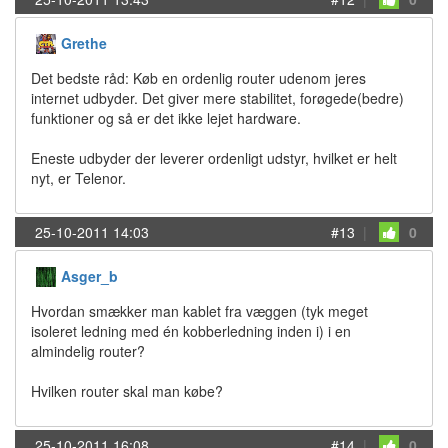
Grethe
Det bedste råd: Køb en ordenlig router udenom jeres
internet udbyder. Det giver mere stabilitet, forøgede(bedre)
funktioner og så er det ikke lejet hardware.
Eneste udbyder der leverer ordenligt udstyr, hvilket er helt
nyt, er Telenor.
25-10-2011 14:03
#13
|
0
Asger_b
Hvordan smækker man kablet fra væggen (tyk meget
isoleret ledning med én kobberledning inden i) i en
almindelig router?
Hvilken router skal man købe?
25-10-2011 16:08
#14
|
0