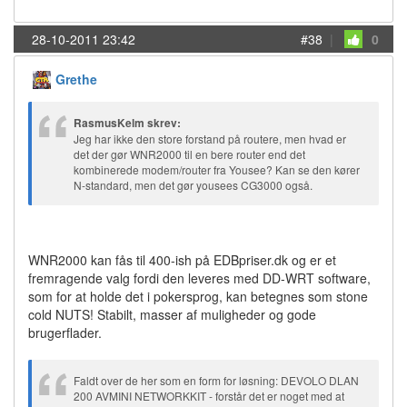
28-10-2011 23:42
#38
|
0
Grethe
RasmusKelm skrev:
Jeg har ikke den store forstand på routere, men hvad er
det der gør WNR2000 til en bere router end det
kombinerede modem/router fra Yousee? Kan se den kører
N-standard, men det gør yousees CG3000 også.
WNR2000 kan fås til 400-ish på EDBpriser.dk og er et
fremragende valg fordi den leveres med DD-WRT software,
som for at holde det i pokersprog, kan betegnes som stone
cold NUTS! Stabilt, masser af muligheder og gode
brugerflader.
Faldt over de her som en form for løsning: DEVOLO DLAN
200 AVMINI NETWORKKIT - forstår det er noget med at