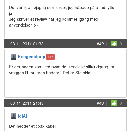
Det var lige nøjagtig den fordel, jeg håbede på at udnytte -
ja.
Jeg skriver et review når jeg kommer igang med
anvendelsen ;-)
03-11-2011 21:33
#42
|
0
Kongenafpop
OP
Er der nogen som ved hvad det specielle stik/indgang fra
væggen til routeren hedder? Det er StofaNet.
03-11-2011 21:43
#43
|
0
lolAI
Det hedder et coax kabel