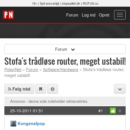
18+ |
Spil ansvarligt
|
stopspillet.dk
|
ROFUS.nu
Forum
Log ind
Opret
Toggl
navig
Forum
Stofa's trådløse router, meget ustabil!
PokerNet
»
Forum
»
Software/Hardware
» Stofa's trådløse router,
meget ustabil!
Følg tråd
Annonce - denne side indeholder reklamelinks.
25-10-2011 01:51
#1
|
0
Kongenafpop