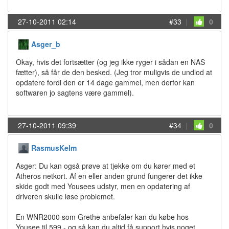
27-10-2011 02:14
#33
|
0
Asger_b
Okay, hvis det fortsætter (og jeg ikke ryger i sådan en NAS
fætter), så får de den besked. (Jeg tror muligvis de undlod at
opdatere fordi den er 14 dage gammel, men derfor kan
softwaren jo sagtens være gammel).
27-10-2011 09:39
#34
|
0
RasmusKelm
Asger: Du kan også prøve at tjekke om du kører med et
Atheros netkort. Af en eller anden grund fungerer det ikke
skide godt med Yousees udstyr, men en opdatering af
driveren skulle løse problemet.
En WNR2000 som Grethe anbefaler kan du købe hos
Yousee til 599,- og så kan du altid få support hvis noget