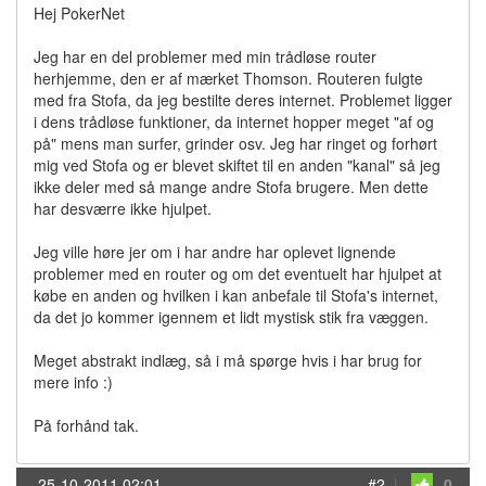
Hej PokerNet
Jeg har en del problemer med min trådløse router
herhjemme, den er af mærket Thomson. Routeren fulgte
med fra Stofa, da jeg bestilte deres internet. Problemet ligger
i dens trådløse funktioner, da internet hopper meget "af og
på" mens man surfer, grinder osv. Jeg har ringet og forhørt
mig ved Stofa og er blevet skiftet til en anden "kanal" så jeg
ikke deler med så mange andre Stofa brugere. Men dette
har desværre ikke hjulpet.
Jeg ville høre jer om i har andre har oplevet lignende
problemer med en router og om det eventuelt har hjulpet at
købe en anden og hvilken i kan anbefale til Stofa's internet,
da det jo kommer igennem et lidt mystisk stik fra væggen.
Meget abstrakt indlæg, så i må spørge hvis i har brug for
mere info :)
På forhånd tak.
25-10-2011 02:01
#2
|
0