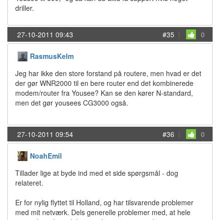
driller.
27-10-2011 09:43
#35
|
0
RasmusKelm
Jeg har ikke den store forstand på routere, men hvad er det
der gør WNR2000 til en bere router end det kombinerede
modem/router fra Yousee? Kan se den kører N-standard,
men det gør yousees CG3000 også.
27-10-2011 09:54
#36
|
0
NoahEmil
Tillader lige at byde ind med et side spørgsmål - dog
relateret.
Er for nylig flyttet til Holland, og har tilsvarende problemer
med mit netværk. Dels generelle problemer med, at hele