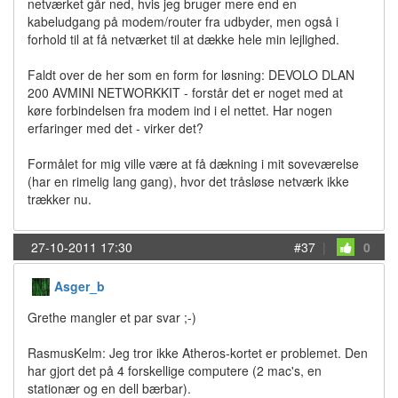
netværket går ned, hvis jeg bruger mere end en
kabeludgang på modem/router fra udbyder, men også i
forhold til at få netværket til at dække hele min lejlighed.
Faldt over de her som en form for løsning: DEVOLO DLAN
200 AVMINI NETWORKKIT - forstår det er noget med at
køre forbindelsen fra modem ind i el nettet. Har nogen
erfaringer med det - virker det?
Formålet for mig ville være at få dækning i mit soveværelse
(har en rimelig lang gang), hvor det tråsløse netværk ikke
trækker nu.
27-10-2011 17:30
#37
|
0
Asger_b
Grethe mangler et par svar ;-)
RasmusKelm: Jeg tror ikke Atheros-kortet er problemet. Den
har gjort det på 4 forskellige computere (2 mac's, en
stationær og en dell bærbar).