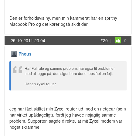
Den er forholdsvis ny, men min kammerat har en spritny
Macbook Pro og det kører også skidt der.
25-10-2011 23:04
#20
|
0
Pheus
Har Fullrate og samme problem, har også tit problemer
med at logge på, den siger bare der er opstået en fejl.
Har en zyxel router.
Jeg har fået skiftet min Zyxel router ud med en netgear (som
har virket upåklageligt), fordi jeg havde nøjagtig samme
problem. Supporten sagde direkte, at mit Zyxel modem var
noget skrammel.