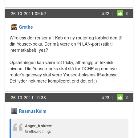
26-10-2011 09:52
#22
|
0
Grethe
Wireless der renser af: Køb en ny router og forbind den til
din Yousee-boks. Der må være en fri LAN-port (stik til
internetkabel), yes?
Opsætningen kan være lidt tricky, afhængig af teknisk
niveau. Din Yousee-boks skal stå for DCHP og den nye
router's gateway skal være Yousee-boksens IP-adresse.
Det lyder nok mere kompliceret end det er! :)
26-10-2011 10:33
#23
|
0
RasmusKelm
Asger_b skrev:
Grethe/nothing: