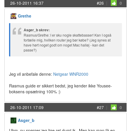
26-10-2011 16:37
#26
|
0
Grethe
Asger_b skrev:
Rasmus/Grethe: I er sku nogle skattebasser! Kan I også
fortælle mig, hvilken router jeg bør købe? (Jeg synes at
have hørt noget godt om noget Mac halløj - kan det
passe?)
Jeg vil anbefale denne:
Netgear WNR2000
Rasmus guide er sikkert bedst, jeg kender ikke Yousee-
boksens opsætning 100% :)
26-10-2011 17:09
#27
|
0
Asger_b
Uhm, nu spørger jeg lige ret dumt ik.. Men kan man få en