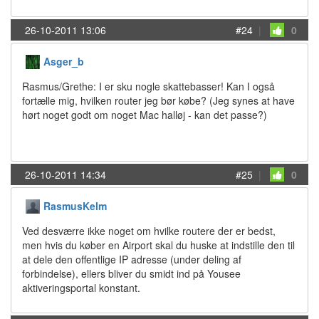
26-10-2011 13:06
#24
|
0
Asger_b
Rasmus/Grethe: I er sku nogle skattebasser! Kan I også
fortælle mig, hvilken router jeg bør købe? (Jeg synes at have
hørt noget godt om noget Mac halløj - kan det passe?)
26-10-2011 14:34
#25
|
0
RasmusKelm
Ved desværre ikke noget om hvilke routere der er bedst,
men hvis du køber en Airport skal du huske at indstille den til
at dele den offentlige IP adresse (under deling af
forbindelse), ellers bliver du smidt ind på Yousee
aktiveringsportal konstant.