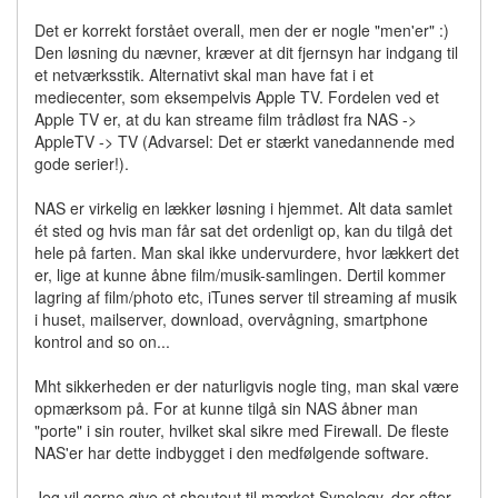
Det er korrekt forstået overall, men der er nogle "men'er" :)
Den løsning du nævner, kræver at dit fjernsyn har indgang til
et netværksstik. Alternativt skal man have fat i et
mediecenter, som eksempelvis Apple TV. Fordelen ved et
Apple TV er, at du kan streame film trådløst fra NAS ->
AppleTV -> TV (Advarsel: Det er stærkt vanedannende med
gode serier!).
NAS er virkelig en lækker løsning i hjemmet. Alt data samlet
ét sted og hvis man får sat det ordenligt op, kan du tilgå det
hele på farten. Man skal ikke undervurdere, hvor lækkert det
er, lige at kunne åbne film/musik-samlingen. Dertil kommer
lagring af film/photo etc, iTunes server til streaming af musik
i huset, mailserver, download, overvågning, smartphone
kontrol and so on...
Mht sikkerheden er der naturligvis nogle ting, man skal være
opmærksom på. For at kunne tilgå sin NAS åbner man
"porte" i sin router, hvilket skal sikre med Firewall. De fleste
NAS'er har dette indbygget i den medfølgende software.
Jeg vil gerne give et shoutout til mærket Synology, der efter