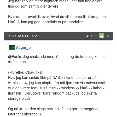
Jeg har selv en mere hightech model, der kan nogle flere
ting og som samtidig er dyrere.
Hvis du har overblik over, hvad du vil komme til at bruge en
NAS til, kan jeg godt anbefale et par modeller.
27-10-2011 01:27
#31
|
0
Asger_b
@Panic: Jeg snakkede med Yousee, og de foreslog kun at
skifte kanal.
@Grethe: Okay, fikst!
Hvis jeg kan smide filer på NAS'en fra en pc der er på
wireless nw, jeg kan afspille fra mit fjernsyn via netværksstik,
ville det være fedt (altså mac -.- wireless -> NAS -.- kabel ->
fjernsyn). Derudover bare random backups, og ekstra
storage plads.
Og nå ja.. er den slags hackable? Jeg går ret meget op i
internet sikkerhed :)