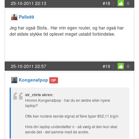
25-10-2011 22:13
#18
|
0
Palle89
Jeg har også Stofa.. Har min egen router, og har også har
det sidste stykke tid oplevet meget ustabil forbindelse.
25-10-2011 22:57
#19
|
0
Kongenafpop
OP
sir_chris skrev:
Hmmm Kongenafpop - har du en ældre eller nyere
laptop?
Ofte kan routere sende signal af flere typer 802,11 b/g/n
Hvis din laptop understøtter n - så vælg at den kun skal
sende det - det samme med de andre.