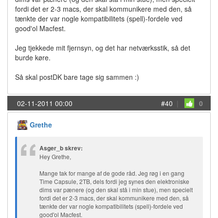
fordi det er 2-3 macs, der skal kommunikere med den, så
tænkte der var nogle kompatibilitets (spell)-fordele ved
good'ol Macfest.
Jeg tjekkede mit fjernsyn, og det har netværksstik, så det
burde køre.
Så skal postDK bare tage sig sammen :)
02-11-2011 00:00
#40
|
0
Grethe
Asger_b skrev:
Hey Grethe,
Mange tak for mange af de gode råd. Jeg røg i en gang
Time Capsule, 2TB, dels fordi jeg synes den elektroniske
dims var pænere (og den skal stå i min stue), men specielt
fordi det er 2-3 macs, der skal kommunikere med den, så
tænkte der var nogle kompatibilitets (spell)-fordele ved
good'ol Macfest.