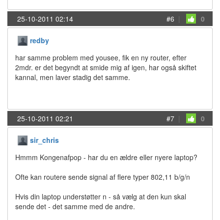
25-10-2011 02:14
#6
|
0
redby
har samme problem med yousee, fik en ny router, efter
2mdr. er det begyndt at smide mig af igen, har også skiftet
kannal, men laver stadig det samme.
25-10-2011 02:21
#7
|
0
sir_chris
Hmmm Kongenafpop - har du en ældre eller nyere laptop?
Ofte kan routere sende signal af flere typer 802,11 b/g/n
Hvis din laptop understøtter n - så vælg at den kun skal
sende det - det samme med de andre.