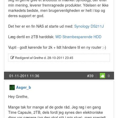
min mening, leverer fremragnede produkter. Ydelsen er ikke
markedets bedste, men brugervenligheden er helt i top og
deres support er god.
Det her er en fin NAS at starte ud med:
Synology DS211J
Læg dertil en 2TB harddisk:
WD Strømbesparende HDD
Vupti - godt kørende for 2k + lidt håndøre til en ny router :-)
Redigeret af Grethe d. 28-10-2011 23:45
01-11-2011 11:36
#39
|
0
Asger_b
Hey Grethe,
Mange tak for mange af de gode råd. Jeg røg i en gang
Time Capsule, 2TB, dels fordi jeg synes den elektroniske
dims var pænere (og den skal stå i min stue), men specielt