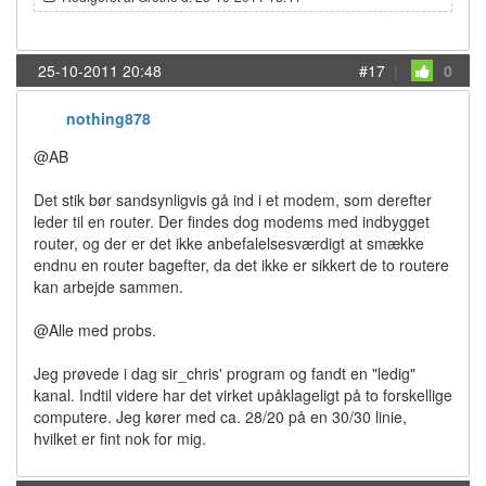
25-10-2011 20:48
#17
|
0
nothing878
@AB
Det stik bør sandsynligvis gå ind i et modem, som derefter
leder til en router. Der findes dog modems med indbygget
router, og der er det ikke anbefalelsesværdigt at smække
endnu en router bagefter, da det ikke er sikkert de to routere
kan arbejde sammen.
@Alle med probs.
Jeg prøvede i dag sir_chris' program og fandt en "ledig"
kanal. Indtil videre har det virket upåklageligt på to forskellige
computere. Jeg kører med ca. 28/20 på en 30/30 linie,
hvilket er fint nok for mig.