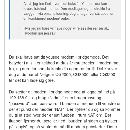
Altså, jeg har fået leveret en boks fra Yousee, der kan
levere trådløst internet. Den modtager signal direkte fra
væggen, via omtalte ledning. Jeg antager vel så, at det er
en kombineret modem/router.
Hvis jeg nu bare vil have noget wireless der renser af..
Hvordan gør jeg så?
Du skal have sat dit yousee modem i bridgemode. Det
betyder i al sin enkelthed at du slår routerdelen i modemmet
fra, og derefter kan du koble din egen router til. Det kræver
dog at du har et Netgear CG2000, CG3000, eller CG3200
før det kan lade sig gøre.
Du sætter dit modem i bridgemode ved at logge på ind på
192.168.0.1 og bruge "admin" som brugernavn og
"password" som password. I bunden af menuen til venstre er
der et punkt der hedder "NAT". Der trykker du og så kommer
du til et sted hvor der er sat flueben i "turn NAT on". Det
flueben fjerner du, scroller ned i bunden af siden og trykker
på "apply", og så venter du på dit modem genstarter. Done.