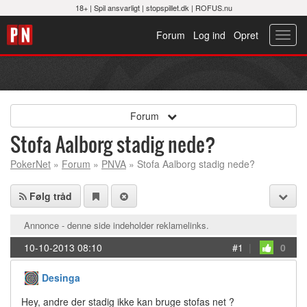
18+ |
Spil ansvarligt
|
stopspillet.dk
|
ROFUS.nu
Forum
Log ind
Opret
Toggl
navig
Forum
Stofa Aalborg stadig nede?
PokerNet
»
Forum
»
PNVA
» Stofa Aalborg stadig nede?
Følg tråd
Annonce - denne side indeholder reklamelinks.
10-10-2013 08:10
#1
|
0
Desinga
Hey, andre der stadig ikke kan bruge stofas net ?