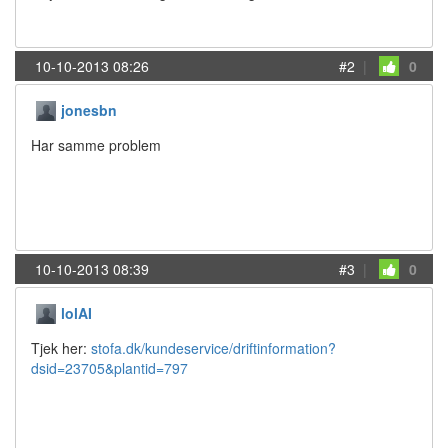
10-10-2013 08:26
#2
|
0
jonesbn
Har samme problem
10-10-2013 08:39
#3
|
0
lolAI
Tjek her:
stofa.dk/kundeservice/driftinformation?
dsid=23705&plantid=797