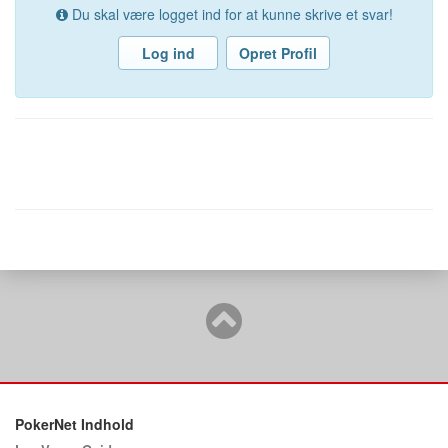
Du skal være logget ind for at kunne skrive et svar!
Log ind
Opret Profil
PokerNet Indhold