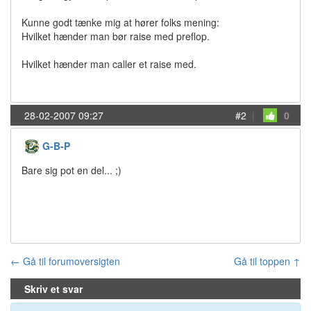
Kunne godt tænke mig at hører folks mening:
Hvilket hænder man bør raise med preflop.
Hvilket hænder man caller et raise med.
28-02-2007 09:27
#2
|
0
G-B-P
Bare sig pot en del... ;)
← Gå til forumoversigten
Gå til toppen ↑
Skriv et svar