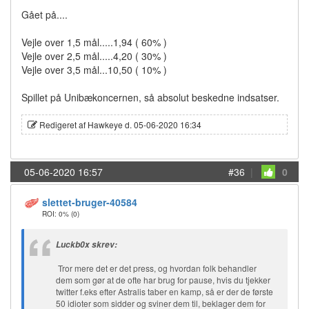
Gået på....
Vejle over 1,5 mål.....1,94 ( 60% )
Vejle over 2,5 mål.....4,20 ( 30% )
Vejle over 3,5 mål...10,50 ( 10% )
Spillet på Unibækoncernen, så absolut beskedne indsatser.
Redigeret af Hawkeye d. 05-06-2020 16:34
05-06-2020 16:57
#36
|
0
slettet-bruger-40584
ROI: 0%
(0)
Luckb0x skrev:
Tror mere det er det press, og hvordan folk behandler
dem som gør at de ofte har brug for pause, hvis du tjekker
twitter f.eks efter Astralis taber en kamp, så er der de første
50 idioter som sidder og sviner dem til, beklager dem for