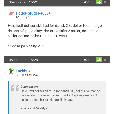
05-06-2020 15:21
#29
|
0
slettet-bruger-40584
ROI: 0%
(0)
Hold kæft det ser skidt ud for dansk CS, det er ikke mange
de kan slå pt. ja okay, der er udskifte 2 spiller, den rest 3
spiller dælme heller ikke op til niveau.
er også på Vitality -1.5
05-06-2020 15:28
#30
|
0
Luckb0x
ROI: 102.72%
(50)
bohn skrev:
Hold kæft det ser skidt ud for dansk CS, det er ikke mange
de kan slå pt. ja okay, der er udskifte 2 spiller, den rest 3
spiller dælme heller ikke op til niveau.
er også på Vitality -1.5