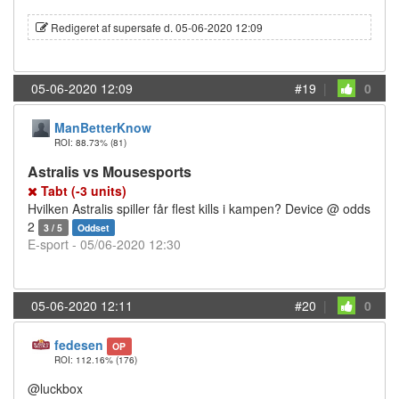
Redigeret af supersafe d. 05-06-2020 12:09
05-06-2020 12:09
#19
|
0
ManBetterKnow
ROI: 88.73%
(81)
Astralis vs Mousesports
Tabt (-3 units)
Hvilken Astralis spiller får flest kills i kampen? Device @ odds
2
3 / 5
Oddset
E-sport - 05/06-2020 12:30
05-06-2020 12:11
#20
|
0
fedesen
OP
ROI: 112.16%
(176)
@luckbox