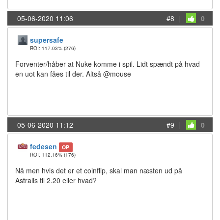
05-06-2020 11:06
#8
|
0
supersafe
ROI: 117.03%
(276)
Forventer/håber at Nuke komme i spil. Lidt spændt på hvad
en uot kan fåes til der. Altså @mouse
05-06-2020 11:12
#9
|
0
fedesen
OP
ROI: 112.16%
(176)
Nå men hvis det er et coinflip, skal man næsten ud på
Astralis til 2.20 eller hvad?