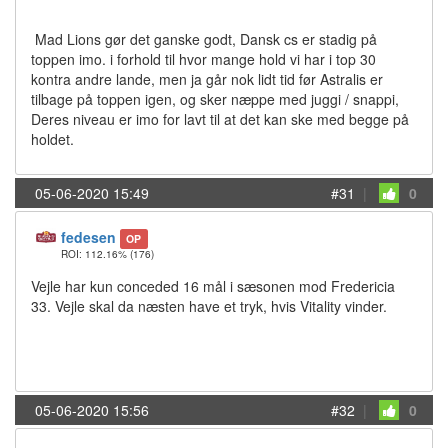
Mad Lions gør det ganske godt, Dansk cs er stadig på
toppen imo. i forhold til hvor mange hold vi har i top 30
kontra andre lande, men ja går nok lidt tid før Astralis er
tilbage på toppen igen, og sker næppe med juggi / snappi,
Deres niveau er imo for lavt til at det kan ske med begge på
holdet.
05-06-2020 15:49
#31
|
0
fedesen
OP
ROI: 112.16%
(176)
Vejle har kun conceded 16 mål i sæsonen mod Fredericia
33. Vejle skal da næsten have et tryk, hvis Vitality vinder.
05-06-2020 15:56
#32
|
0