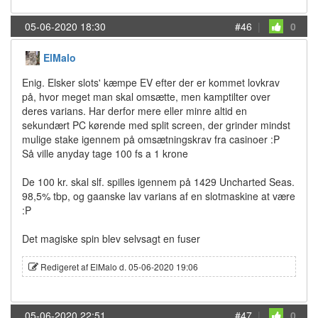
05-06-2020 18:30
#46
|
0
ElMalo
Enig. Elsker slots' kæmpe EV efter der er kommet lovkrav
på, hvor meget man skal omsætte, men kamptilter over
deres varians. Har derfor mere eller minre altid en
sekundært PC kørende med split screen, der grinder mindst
mulige stake igennem på omsætningskrav fra casinoer :P
Så ville anyday tage 100 fs a 1 krone
De 100 kr. skal slf. spilles igennem på 1429 Uncharted Seas.
98,5% tbp, og gaanske lav varians af en slotmaskine at være
:P
Det magiske spin blev selvsagt en fuser
Redigeret af ElMalo d. 05-06-2020 19:06
05-06-2020 22:51
#47
|
0