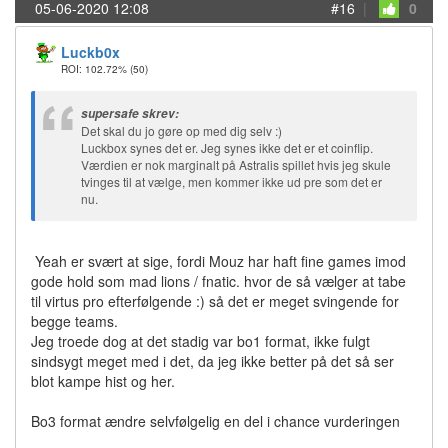
05-06-2020 12:08
#16
|
0
Luckb0x
ROI: 102.72%
(50)
supersafe skrev:
Det skal du jo gøre op med dig selv :)
Luckbox synes det er. Jeg synes ikke det er et coinflip.
Værdien er nok marginalt på Astralis spillet hvis jeg skule
tvinges til at vælge, men kommer ikke ud pre som det er
nu.
Yeah er svært at sige, fordi Mouz har haft fine games imod
gode hold som mad lions / fnatic. hvor de så vælger at tabe
til virtus pro efterfølgende :) så det er meget svingende for
begge teams.
Jeg troede dog at det stadig var bo1 format, ikke fulgt
sindsygt meget med i det, da jeg ikke better på det så ser
blot kampe hist og her.
Bo3 format ændre selvfølgelig en del i chance vurderingen