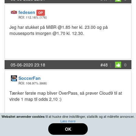
fedesen
OP
ROI: 112.16%
(176)
Jeg har stukket på MiBR @1.85 her kl. 23.00 og på
mousesports imorgen @1.70 kl. 12.30.
05-06-2020 23:18
#48
|
0
SoccerFan
ROI: 106.97%
(668)
Tænker første map bliver OverPass, så prøver Cloud9 til at
vinde 1 map til odds 2,10 :)
til at huske dine indstillinger, statistik og at målrette annoncer.
Websitet anvender cookies
Læs mere
OK
05-06-2020 23:29
#49
|
0