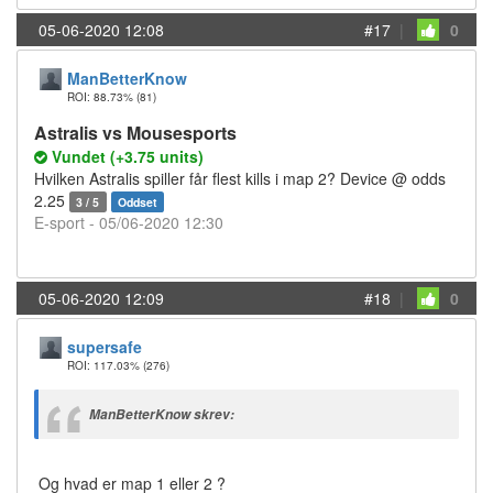
05-06-2020 12:08
#17
|
0
ManBetterKnow
ROI: 88.73%
(81)
Astralis vs Mousesports
Vundet (+3.75 units)
Hvilken Astralis spiller får flest kills i map 2? Device @ odds
2.25
3 / 5
Oddset
E-sport - 05/06-2020 12:30
05-06-2020 12:09
#18
|
0
supersafe
ROI: 117.03%
(276)
ManBetterKnow skrev:
Og hvad er map 1 eller 2 ?