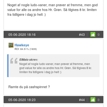
Noget af nogle ludo-vaner, man prøver at fremme, men god
value for alle os andre hos Hr. Grøn. Så tilgives 8 kr. limiten
fra tidligere i dag jo helt :)
05-06-2020 18:16
#43
|
0
Hawkeye
ROI: 84.51%
(1935)
ElMalo skrev:
Noget af nogle ludo-vaner, man prøver at fremme, men
god value for alle os andre hos Hr. Grøn. Så tilgives 8 kr.
limiten fra tidligere i dag jo helt :)
Ramte du på cashspinnet ?
05-06-2020 18:23
#44
|
0