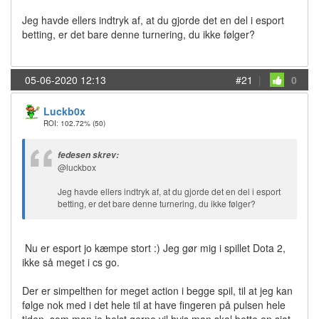
Jeg havde ellers indtryk af, at du gjorde det en del i esport
betting, er det bare denne turnering, du ikke følger?
05-06-2020 12:13
#21
|
0
Luckb0x
ROI: 102.72%
(50)
fedesen skrev:
@luckbox
Jeg havde ellers indtryk af, at du gjorde det en del i esport
betting, er det bare denne turnering, du ikke følger?
Nu er esport jo kæmpe stort :) Jeg gør mig i spillet Dota 2,
ikke så meget i cs go.
Der er simpelthen for meget action i begge spil, til at jeg kan
følge nok med i det hele til at have fingeren på pulsen hele