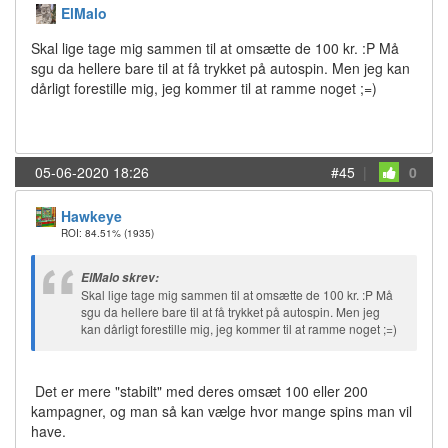
ElMalo
Skal lige tage mig sammen til at omsætte de 100 kr. :P Må
sgu da hellere bare til at få trykket på autospin. Men jeg kan
dårligt forestille mig, jeg kommer til at ramme noget ;=)
05-06-2020 18:26
#45
|
0
Hawkeye
ROI: 84.51%
(1935)
ElMalo skrev:
Skal lige tage mig sammen til at omsætte de 100 kr. :P Må
sgu da hellere bare til at få trykket på autospin. Men jeg
kan dårligt forestille mig, jeg kommer til at ramme noget ;=)
Det er mere "stabilt" med deres omsæt 100 eller 200
kampagner, og man så kan vælge hvor mange spins man vil
have.