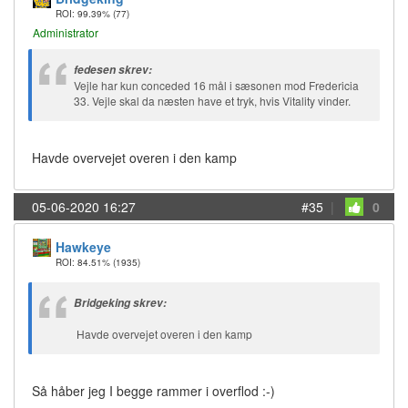
ROI: 99.39%
(77)
Administrator
fedesen skrev:
Vejle har kun conceded 16 mål i sæsonen mod Fredericia
33. Vejle skal da næsten have et tryk, hvis Vitality vinder.
Havde overvejet overen i den kamp
05-06-2020 16:27
#35
|
0
Hawkeye
ROI: 84.51%
(1935)
Bridgeking skrev:
Havde overvejet overen i den kamp
Så håber jeg I begge rammer i overflod :-)