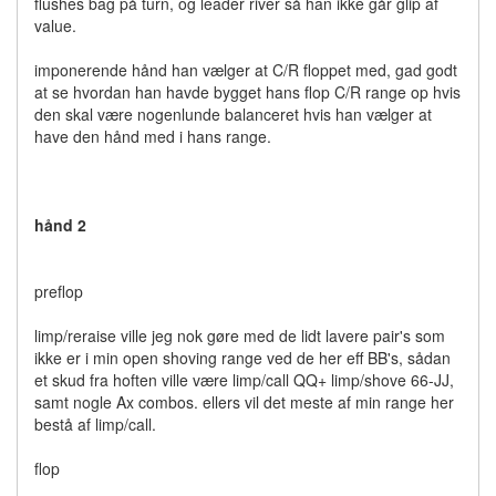
flushes bag på turn, og leader river så han ikke går glip af
value.
imponerende hånd han vælger at C/R floppet med, gad godt
at se hvordan han havde bygget hans flop C/R range op hvis
den skal være nogenlunde balanceret hvis han vælger at
have den hånd med i hans range.
hånd 2
preflop
limp/reraise ville jeg nok gøre med de lidt lavere pair's som
ikke er i min open shoving range ved de her eff BB's, sådan
et skud fra hoften ville være limp/call QQ+ limp/shove 66-JJ,
samt nogle Ax combos. ellers vil det meste af min range her
bestå af limp/call.
flop