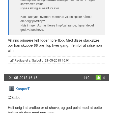
showdown value.
Synes sizing er aaalt for stor.
Kan i uddybe, hvorfor i mener at villain spiller hånd 2
elendigt postflop?
Hvis i ingen Ax har i jeres limp/call range, ligner det et
godt valueshove.
Villains primære fejl ligger i pre-flop. Med disse stacksizes
bør han skubbe 66 pre-flop hver gang, fremfor at raise non
all-in.
Redigeret af Saibot d. 21-05-2015 16:01
21-05-2015 16:18
#10
|
0
KasperT
@Saibot
Helt enig i at preflop er et shove, og god point med at bette
højere på river mod non-regs.