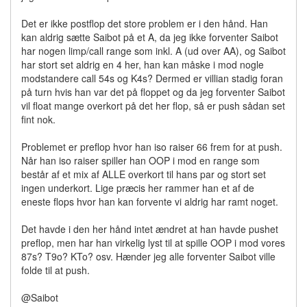
Det er ikke postflop det store problem er i den hånd. Han
kan aldrig sætte Saibot på et A, da jeg ikke forventer Saibot
har nogen limp/call range som inkl. A (ud over AA), og Saibot
har stort set aldrig en 4 her, han kan måske i mod nogle
modstandere call 54s og K4s? Dermed er villian stadig foran
på turn hvis han var det på floppet og da jeg forventer Saibot
vil float mange overkort på det her flop, så er push sådan set
fint nok.
Problemet er preflop hvor han iso raiser 66 frem for at push.
Når han iso raiser spiller han OOP i mod en range som
består af et mix af ALLE overkort til hans par og stort set
ingen underkort. Lige præcis her rammer han et af de
eneste flops hvor han kan forvente vi aldrig har ramt noget.
Det havde i den her hånd intet ændret at han havde pushet
preflop, men har han virkelig lyst til at spille OOP i mod vores
87s? T9o? KTo? osv. Hænder jeg alle forventer Saibot ville
folde til at push.
@Saibot