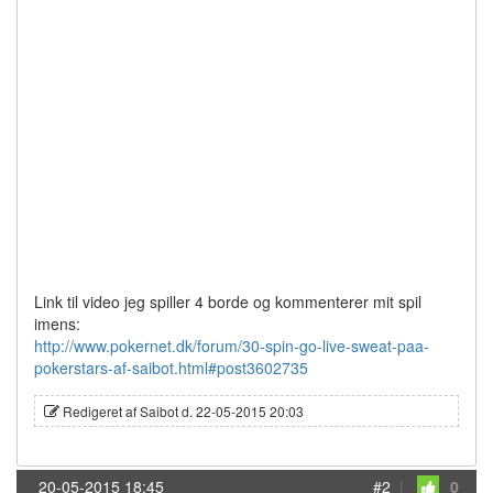
Link til video jeg spiller 4 borde og kommenterer mit spil
imens:
http://www.pokernet.dk/forum/30-spin-go-live-sweat-paa-
pokerstars-af-saibot.html#post3602735
Redigeret af Saibot d. 22-05-2015 20:03
20-05-2015 18:45
#2
|
0