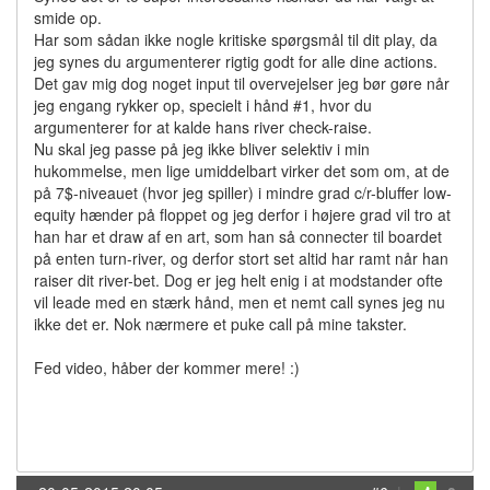
smide op.
Har som sådan ikke nogle kritiske spørgsmål til dit play, da
jeg synes du argumenterer rigtig godt for alle dine actions.
Det gav mig dog noget input til overvejelser jeg bør gøre når
jeg engang rykker op, specielt i hånd #1, hvor du
argumenterer for at kalde hans river check-raise.
Nu skal jeg passe på jeg ikke bliver selektiv i min
hukommelse, men lige umiddelbart virker det som om, at de
på 7$-niveauet (hvor jeg spiller) i mindre grad c/r-bluffer low-
equity hænder på floppet og jeg derfor i højere grad vil tro at
han har et draw af en art, som han så connecter til boardet
på enten turn-river, og derfor stort set altid har ramt når han
raiser dit river-bet. Dog er jeg helt enig i at modstander ofte
vil leade med en stærk hånd, men et nemt call synes jeg nu
ikke det er. Nok nærmere et puke call på mine takster.
Fed video, håber der kommer mere! :)