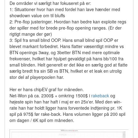
De områder vi særligt har fokuseret på er:
1: Situationer hvor han med fordel han lave hænder med
showdown value om til bluffs
2: Pre-flop justeringer. Hvordan han bedre kan exploite regs
der spiller med for brede pre-flop opening ranges. (Er der
rigtigt mange der gør)
3: Spil fra small blind OOP. Hans small blind spil OOP er
blevet markant forbedret. Hans flatter væsentligt mindre vs
BTN openings 3way, og 3better BTN med mere optimale
frekvenser, hvilket har hjulpet gevaldigt på hans bb/100 fra
small blinden. Helt generelt er det ikke en særlig god at flatte
særlig bredt fra sin SB vs BTN, hvilket er et leak en utrolig
stor del af playerpoolen har.
Her er hans chipEV graf for måneden.
Net-Won på ca. 2300$ + omkring 1500$ i
rakeback
og
højeste spin han har haft i maj er en 25x'er. Med den win-
rate han har holdt ligger hans forventede indtjening pr. 1K
spil på 975$ før rake-back. Hans volumen ligger på 200 spil
om dagen / 6K spil om måneden.