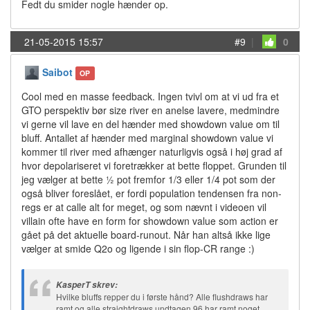
Fedt du smider nogle hænder op.
21-05-2015 15:57
#9
|
0
Saibot
OP
Cool med en masse feedback. Ingen tvivl om at vi ud fra et
GTO perspektiv bør size river en anelse lavere, medmindre
vi gerne vil lave en del hænder med showdown value om til
bluff. Antallet af hænder med marginal showdown value vi
kommer til river med afhænger naturligvis også i høj grad af
hvor depolariseret vi foretrækker at bette floppet. Grunden til
jeg vælger at bette ½ pot fremfor 1/3 eller 1/4 pot som der
også bliver foreslået, er fordi population tendensen fra non-
regs er at calle alt for meget, og som nævnt i videoen vil
villain ofte have en form for showdown value som action er
gået på det aktuelle board-runout. Når han altså ikke lige
vælger at smide Q2o og ligende i sin flop-CR range :)
KasperT skrev:
Hvilke bluffs repper du i første hånd? Alle flushdraws har
ramt og alle straightdraws undtagen 96 har ramt noget