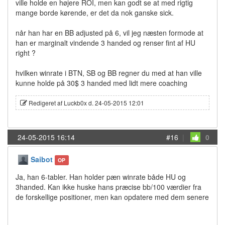
ville holde en højere ROI, men kan godt se at med rigtig
mange borde kørende, er det da nok ganske sick.
når han har en BB adjusted på 6, vil jeg næsten formode at
han er marginalt vindende 3 handed og renser fint af HU
right ?
hvilken winrate i BTN, SB og BB regner du med at han ville
kunne holde på 30$ 3 handed med lidt mere coaching
Redigeret af Luckb0x d. 24-05-2015 12:01
24-05-2015 16:14
#16
|
0
Saibot
OP
Ja, han 6-tabler. Han holder pæn winrate både HU og
3handed. Kan ikke huske hans præcise bb/100 værdier fra
de forskellige positioner, men kan opdatere med dem senere