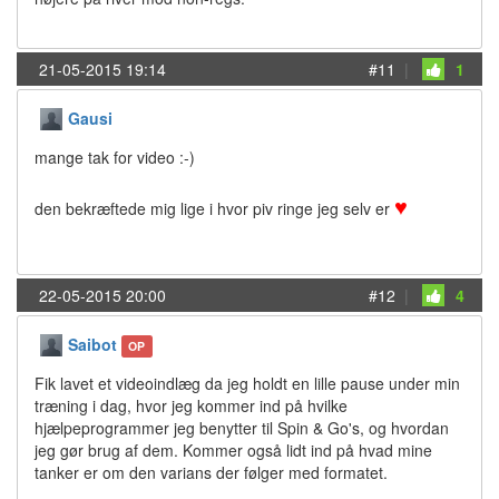
21-05-2015 19:14
#11
|
1
Gausi
mange tak for video :-)
♥
den bekræftede mig lige i hvor piv ringe jeg selv er
22-05-2015 20:00
#12
|
4
Saibot
OP
Fik lavet et videoindlæg da jeg holdt en lille pause under min
træning i dag, hvor jeg kommer ind på hvilke
hjælpeprogrammer jeg benytter til Spin & Go's, og hvordan
jeg gør brug af dem. Kommer også lidt ind på hvad mine
tanker er om den varians der følger med formatet.