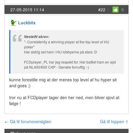
27-05-2015 11:14
#22
|
0
Luckb0x
NesleiN skrev:
"- Consistently a winning player at the top level of HU
poker"
Har aldrig set ham i HU lobbyerne på stars :D
FCDplayer_PL har jeg respekt for. Har battlet ham en sjat
på NL400/600 CAP - Ganske fornuftig :-)
kunne forestille mig at der menes top level af hu hyper sit
and goes ;)
tror nu at FCDplayer tager den her ned, men bliver sjovt at
følge !
← Gå til forumoversigten
Gå til toppen ↑