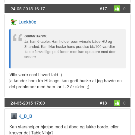
24-05-2015 16:17
#17
|
0
Luckb0x
Saibot skrev:
Ja, han 6-tabler. Han holder pæn winrate både HU og
3handed. Kan ikke huske hans præcise bb/100 værdier
fra de forskellige positioner, men kan opdatere med dem
senere
Ville være cool i hvert fald :)
ja kender ham fra HUsngs, kan godt huske at jeg havde en
del problemer med ham for 1-2 år siden ;)
24-05-2015 17:00
#18
|
0
K_B_B
Kan starshelper hjælpe med at åbne og lukke borde, eller
kræver det TableNinja?