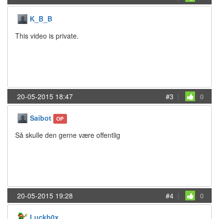
K_B_B
This video is private.
20-05-2015 18:47
#3
|
0
Saibot
OP
Så skulle den gerne være offentlig
20-05-2015 19:28
#4
|
0
Luckb0x