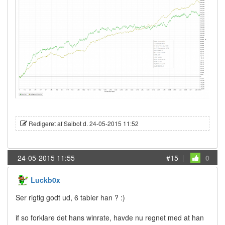
Redigeret af Saibot d. 24-05-2015 11:52
24-05-2015 11:55
#15
|
0
Luckb0x
Ser rigtig godt ud, 6 tabler han ? :)
if so forklare det hans winrate, havde nu regnet med at han