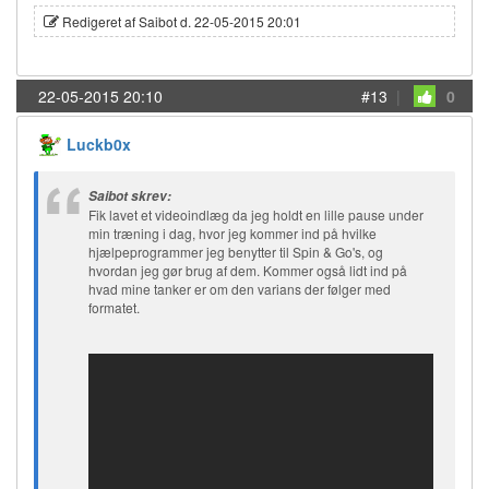
Redigeret af Saibot d. 22-05-2015 20:01
22-05-2015 20:10
#13
|
0
Luckb0x
Saibot skrev:
Fik lavet et videoindlæg da jeg holdt en lille pause under
min træning i dag, hvor jeg kommer ind på hvilke
hjælpeprogrammer jeg benytter til Spin & Go's, og
hvordan jeg gør brug af dem. Kommer også lidt ind på
hvad mine tanker er om den varians der følger med
formatet.