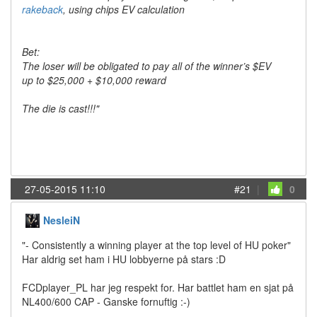
rakeback
, using chips EV calculation
Bet:
The loser will be obligated to pay all of the winner’s $EV
up to $25,000 + $10,000 reward
The die is cast!!!"
27-05-2015 11:10
#21
|
0
NesleiN
"- Consistently a winning player at the top level of HU poker"
Har aldrig set ham i HU lobbyerne på stars :D
FCDplayer_PL har jeg respekt for. Har battlet ham en sjat på
NL400/600 CAP - Ganske fornuftig :-)