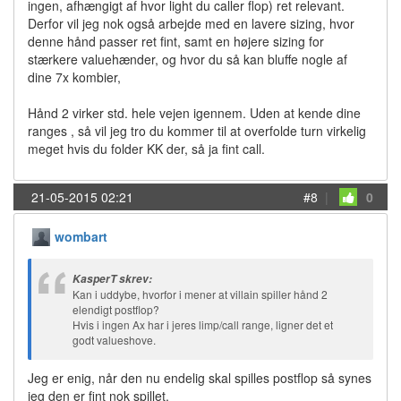
ingen, afhængigt af hvor light du caller flop) ret relevant.
Derfor vil jeg nok også arbejde med en lavere sizing, hvor
denne hånd passer ret fint, samt en højere sizing for
stærkere valuehænder, og hvor du så kan bluffe nogle af
dine 7x kombier,
Hånd 2 virker std. hele vejen igennem. Uden at kende dine
ranges , så vil jeg tro du kommer til at overfolde turn virkelig
meget hvis du folder KK der, så ja fint call.
21-05-2015 02:21
#8
|
0
wombart
KasperT skrev:
Kan i uddybe, hvorfor i mener at villain spiller hånd 2
elendigt postflop?
Hvis i ingen Ax har i jeres limp/call range, ligner det et
godt valueshove.
Jeg er enig, når den nu endelig skal spilles postflop så synes
jeg den er fint nok spillet.