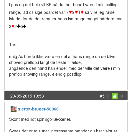
i pos og det hele vil KK på det her board være i min calling
♥
♥
♦
range, lad os sige boardet var 7
9
T
så ville jeg raise
istedet for da det rammer hans iso range meget hårdere end
♦
♣
♠
3
2
5
Turn
enig Ax burde ikke være en del af hans range da de bliver
shoved preflop.i langt de fleste tilfælde,
angående den hånd han ender med der ville det være i min
preflop shoving range, elendig postflop
20-05-2015 19:53
#5
|
0
slettet-bruger-50866
Skønt med lidt spin&go-lækkerier.
Synes det er to super interessante hænder du har valgt at