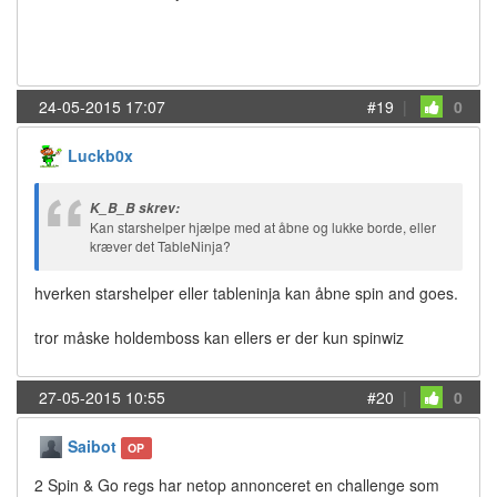
24-05-2015 17:07
#19
|
0
Luckb0x
K_B_B skrev:
Kan starshelper hjælpe med at åbne og lukke borde, eller
kræver det TableNinja?
hverken starshelper eller tableninja kan åbne spin and goes.
tror måske holdemboss kan ellers er der kun spinwiz
27-05-2015 10:55
#20
|
0
Saibot
OP
2 Spin & Go regs har netop annonceret en challenge som