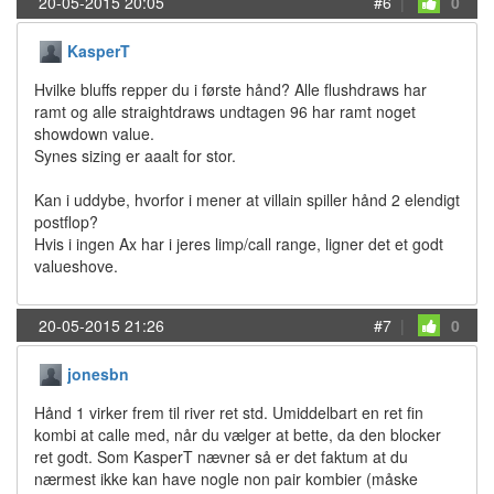
20-05-2015 20:05
#6
|
0
KasperT
Hvilke bluffs repper du i første hånd? Alle flushdraws har
ramt og alle straightdraws undtagen 96 har ramt noget
showdown value.
Synes sizing er aaalt for stor.
Kan i uddybe, hvorfor i mener at villain spiller hånd 2 elendigt
postflop?
Hvis i ingen Ax har i jeres limp/call range, ligner det et godt
valueshove.
20-05-2015 21:26
#7
|
0
jonesbn
Hånd 1 virker frem til river ret std. Umiddelbart en ret fin
kombi at calle med, når du vælger at bette, da den blocker
ret godt. Som KasperT nævner så er det faktum at du
nærmest ikke kan have nogle non pair kombier (måske