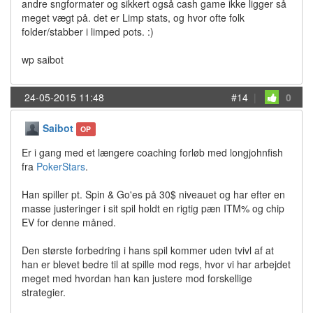
andre sngformater og sikkert også cash game ikke ligger så
meget vægt på. det er Limp stats, og hvor ofte folk
folder/stabber i limped pots. :)
wp saibot
24-05-2015 11:48
#14
|
0
Saibot
OP
Er i gang med et længere coaching forløb med longjohnfish
fra
PokerStars
.
Han spiller pt. Spin & Go'es på 30$ niveauet og har efter en
masse justeringer i sit spil holdt en rigtig pæn ITM% og chip
EV for denne måned.
Den største forbedring i hans spil kommer uden tvivl af at
han er blevet bedre til at spille mod regs, hvor vi har arbejdet
meget med hvordan han kan justere mod forskellige
strategier.