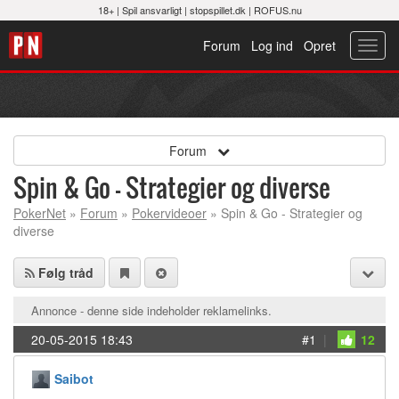
18+ |
Spil ansvarligt
|
stopspillet.dk
|
ROFUS.nu
Forum
Log ind
Opret
Toggl
navig
Forum
Spin & Go - Strategier og diverse
PokerNet
»
Forum
»
Pokervideoer
» Spin & Go - Strategier og
diverse
Følg tråd
Annonce - denne side indeholder reklamelinks.
20-05-2015 18:43
#1
|
12
Saibot