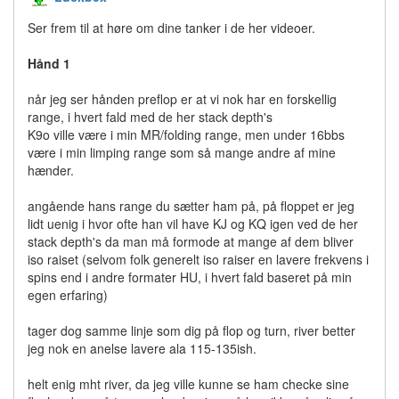
Ser frem til at høre om dine tanker i de her videoer.
Hånd 1
når jeg ser hånden preflop er at vi nok har en forskellig
range, i hvert fald med de her stack depth's
K9o ville være i min MR/folding range, men under 16bbs
være i min limping range som så mange andre af mine
hænder.
angående hans range du sætter ham på, på floppet er jeg
lidt uenig i hvor ofte han vil have KJ og KQ igen ved de her
stack depth's da man må formode at mange af dem bliver
iso raiset (selvom folk generelt iso raiser en lavere frekvens i
spins end i andre formater HU, i hvert fald baseret på min
egen erfaring)
tager dog samme linje som dig på flop og turn, river better
jeg nok en anelse lavere ala 115-135ish.
helt enig mht river, da jeg ville kunne se ham checke sine