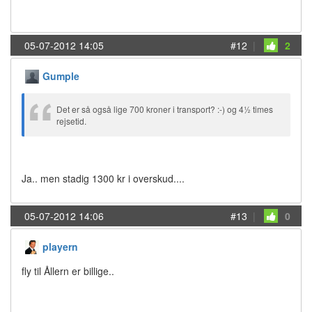
05-07-2012 14:05
#12
|
2
Gumple
Det er så også lige 700 kroner i transport? :-) og 4½ times
rejsetid.
Ja.. men stadig 1300 kr i overskud....
05-07-2012 14:06
#13
|
0
playern
fly til Ållern er billige..