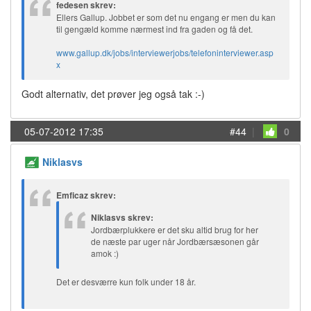
fedesen skrev:
Ellers Gallup. Jobbet er som det nu engang er men du kan
til gengæld komme nærmest ind fra gaden og få det.
www.gallup.dk/jobs/interviewerjobs/telefoninterviewer.asp
x
Godt alternativ, det prøver jeg også tak :-)
05-07-2012 17:35
#44
|
0
Niklasvs
Emficaz skrev:
Niklasvs skrev:
Jordbærplukkere er det sku altid brug for her
de næste par uger når Jordbærsæsonen går
amok :)
Det er desværre kun folk under 18 år.