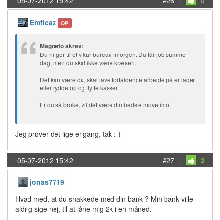
05-07-2012 15:42
#26
|
0
Emficaz
OP
Magneto skrev:
Du ringer til et vikar bureau imorgen. Du får job samme
dag, men du skal ikke være kræsen.
Det kan være du, skal lave forfaldende arbejde på er lager
eller rydde op og flytte kasser.
Er du så broke, vil det være din bedste move imo.
Jeg prøver det lige engang, tak :-)
05-07-2012 15:42
#27
|
2
jonas7719
Hvad med, at du snakkede med din bank ? Min bank ville
aldrig sige nej, til at låne mig 2k i en måned.