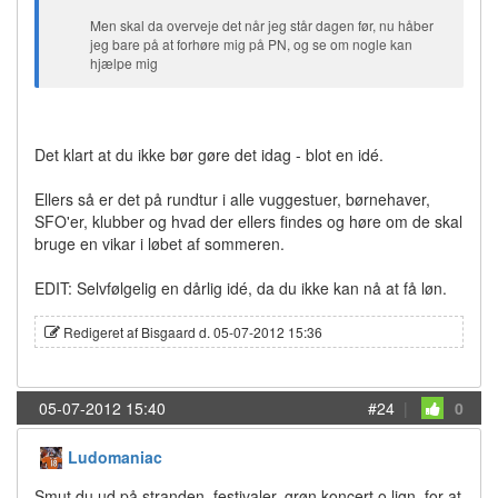
Men skal da overveje det når jeg står dagen før, nu håber
jeg bare på at forhøre mig på PN, og se om nogle kan
hjælpe mig
Det klart at du ikke bør gøre det idag - blot en idé.
Ellers så er det på rundtur i alle vuggestuer, børnehaver,
SFO'er, klubber og hvad der ellers findes og høre om de skal
bruge en vikar i løbet af sommeren.
EDIT: Selvfølgelig en dårlig idé, da du ikke kan nå at få løn.
Redigeret af Bisgaard d. 05-07-2012 15:36
05-07-2012 15:40
#24
|
0
Ludomaniac
Smut du ud på stranden, festivaler, grøn koncert o.lign. for at