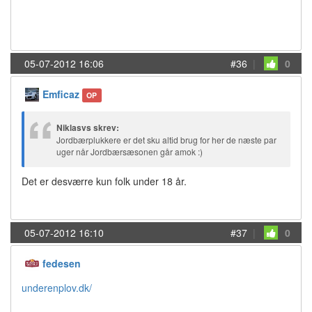
05-07-2012 16:06
#36
|
0
Emficaz
OP
Niklasvs skrev:
Jordbærplukkere er det sku altid brug for her de næste par
uger når Jordbærsæsonen går amok :)
Det er desværre kun folk under 18 år.
05-07-2012 16:10
#37
|
0
fedesen
underenplov.dk/