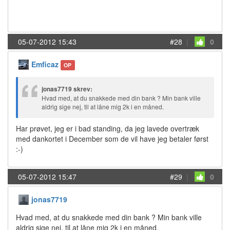
05-07-2012 15:43
#28
|
0
Emficaz
OP
jonas7719 skrev:
Hvad med, at du snakkede med din bank ? Min bank ville
aldrig sige nej, til at låne mig 2k i en måned.
Har prøvet, jeg er i bad standing, da jeg lavede overtræk
med dankortet i December som de vil have jeg betaler først
:-)
05-07-2012 15:47
#29
|
0
jonas7719
Hvad med, at du snakkede med din bank ? Min bank ville
aldrig sige nej, til at låne mig 2k i en måned.