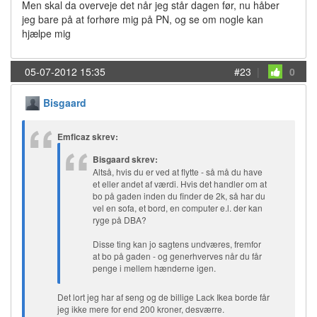
Men skal da overveje det når jeg står dagen før, nu håber
jeg bare på at forhøre mig på PN, og se om nogle kan
hjælpe mig
05-07-2012 15:35
#23
|
0
Bisgaard
Emficaz skrev:
Bisgaard skrev:
Altså, hvis du er ved at flytte - så må du have
et eller andet af værdi. Hvis det handler om at
bo på gaden inden du finder de 2k, så har du
vel en sofa, et bord, en computer e.l. der kan
ryge på DBA?
Disse ting kan jo sagtens undværes, fremfor
at bo på gaden - og generhverves når du får
penge i mellem hænderne igen.
Det lort jeg har af seng og de billige Lack Ikea borde får
jeg ikke mere for end 200 kroner, desværre.