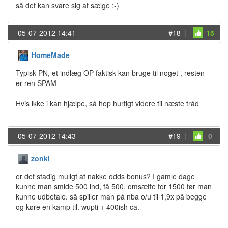
så det kan svare sig at sælge :-)
05-07-2012 14:41
#18
|
15
HomeMade
Typisk PN, et indlæg OP faktisk kan bruge til noget , resten
er ren SPAM
Hvis ikke i kan hjælpe, så hop hurtigt videre til næste tråd
05-07-2012 14:43
#19
|
0
zonki
er det stadig muligt at nakke odds bonus? I gamle dage
kunne man smide 500 ind, få 500, omsætte for 1500 før man
kunne udbetale. så spiller man på nba o/u til 1,9x på begge
og køre en kamp til. wupti + 400ish ca.