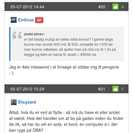
05-07-2012 14:44
#20
|
4
Emficaz
OP
zonki skrev:
er det stadig muligt at nakke odds bonus? I gamle dage
kunne man smide 500 ind, få 500, omsætte for 1500 før
man kunne udbetale. så spiller man på nba o/u til 1,9x på
begge og køre en kamp til. wupti + 400ish ca.
Jeg er ikke intesseret i at forsøge at oddse mig til pengene
:-)
05-07-2012 15:29
#21
|
0
Bisgaard
Altså, hvis du er ved at flytte - så må du have et eller andet
af værdi. Hvis det handler om at bo på gaden inden du finder
de 2k, så har du vel en sofa, et bord, en computer e.l. der
kan ryge på DBA?