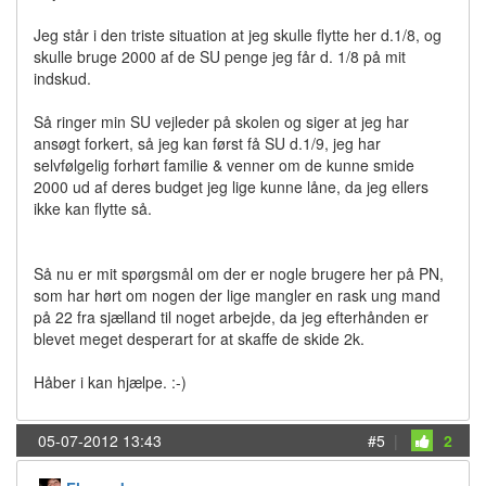
Jeg står i den triste situation at jeg skulle flytte her d.1/8, og
skulle bruge 2000 af de SU penge jeg får d. 1/8 på mit
indskud.
Så ringer min SU vejleder på skolen og siger at jeg har
ansøgt forkert, så jeg kan først få SU d.1/9, jeg har
selvfølgelig forhørt familie & venner om de kunne smide
2000 ud af deres budget jeg lige kunne låne, da jeg ellers
ikke kan flytte så.
Så nu er mit spørgsmål om der er nogle brugere her på PN,
som har hørt om nogen der lige mangler en rask ung mand
på 22 fra sjælland til noget arbejde, da jeg efterhånden er
blevet meget desperart for at skaffe de skide 2k.
Håber i kan hjælpe. :-)
05-07-2012 13:43
#5
|
2