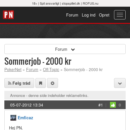
18+ |
Spil ansvarligt
|
stopspillet.dk
|
ROFUS.nu
Forum
Log ind
Opret
Toggl
navig
Forum
Sommerjob - 2000 kr
PokerNet
»
Forum
»
Off-Topic
» Sommerjob - 2000 kr
Følg tråd
Annonce - denne side indeholder reklamelinks.
05-07-2012 13:34
#1
|
0
Emficaz
Hej PN.