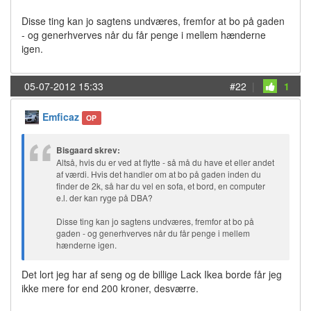
Disse ting kan jo sagtens undværes, fremfor at bo på gaden
- og generhverves når du får penge i mellem hænderne
igen.
05-07-2012 15:33
#22
|
1
Emficaz
OP
Bisgaard skrev:
Altså, hvis du er ved at flytte - så må du have et eller andet
af værdi. Hvis det handler om at bo på gaden inden du
finder de 2k, så har du vel en sofa, et bord, en computer
e.l. der kan ryge på DBA?
Disse ting kan jo sagtens undværes, fremfor at bo på
gaden - og generhverves når du får penge i mellem
hænderne igen.
Det lort jeg har af seng og de billige Lack Ikea borde får jeg
ikke mere for end 200 kroner, desværre.