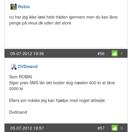
Robin
nu har jeg ikke læst hele tråden igennem men du kan låne
penge på vivus.dk uden det store
05-07-2012 19:36
#56
|
1
DVDmand
Som ROBIN
Siger prøv SMS lån det koster dog næsten 600 kr at låne
2000 kr
Ellers pm måske jeg kan hjælpe med noget arbejde
Dvdmand
05-07-2012 19:57
#57
|
0