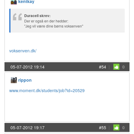
kentkay
Duracell skrev:
Der er også en der hedder:
"Jeg vil være dine børns voksenven"
voksenven.dk/
05-07-2012 19:14
#54
|
0
rippon
www.moment.dk/students/job?id=20529
05-07-2012 19:17
#55
|
0