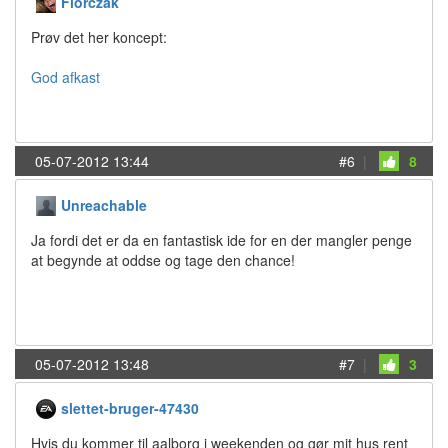
Florczak
Prøv det her koncept:
God afkast
05-07-2012 13:44
#6
|
8
Unreachable
Ja fordi det er da en fantastisk ide for en der mangler penge
at begynde at oddse og tage den chance!
05-07-2012 13:48
#7
|
3
slettet-bruger-47430
Hvis du kommer til aalborg i weekenden og gør mit hus rent