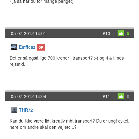
- ja så har du for mange penge:)
05-07-2012 14:01
#10
|
5
Emficaz
OP
Det er så også lige 700 kroner i transport? :-) og 4½ times
rejsetid.
05-07-2012 14:04
#11
|
0
THR72
Kan du ikke være lidt kreativ mht transport? Du er ung! cykel,
høre om andre skal den vej etc...?