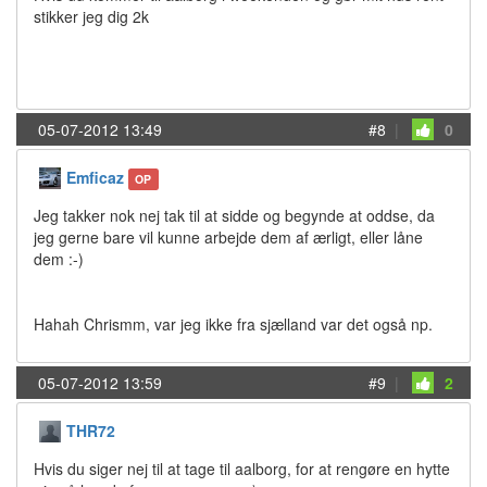
stikker jeg dig 2k
05-07-2012 13:49
#8
|
0
Emficaz
OP
Jeg takker nok nej tak til at sidde og begynde at oddse, da
jeg gerne bare vil kunne arbejde dem af ærligt, eller låne
dem :-)
Hahah Chrismm, var jeg ikke fra sjælland var det også np.
05-07-2012 13:59
#9
|
2
THR72
Hvis du siger nej til at tage til aalborg, for at rengøre en hytte