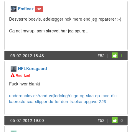
Emficaz
OP
Desværre boevle, ødelægger nok mere end jeg reparerer :-)
Og nej myrup, som skrevet har jeg spurgt.
05-07-2012 18:48
#52
|
1
NFLKorsgaard
Rødt kort
Fuck hvor blankt
underenplov.dk/raad-vejledning/ringe-og-slaa-op-med-din-
kaereste-saa-slipper-du-for-den-traelse-opgave-226
05-07-2012 19:00
#53
|
0