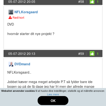
05-07-2012 20:05
#58
|
1
NFLKorsgaard
Rødt kort
DVD
hvornår starter dit nye projekt ?
05-07-2012 20:13
#59
|
1
DVDmand
NFLKorsgaard..
Jobbet kæver mega meget arbejde P.T så fylder bare ide
bogen op på de få dage jeg har fri men der allrede mange
gode ting...
til at huske dine indstillinger, statistik og at målrette annoncer.
Websitet anvender cookies
Læs mere
men intet er glemt og der kommer snart lidt info.. det jo
OK
vigtigt jeg griber det super seriøst an denne gang og ligger