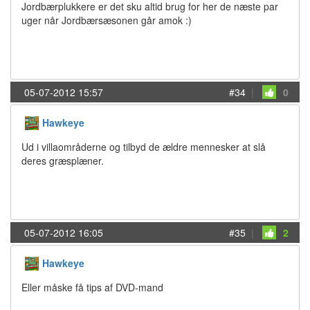
Jordbærplukkere er det sku altid brug for her de næste par
uger når Jordbærsæsonen går amok :)
05-07-2012 15:57
#34
|
0
Hawkeye
Ud i villaområderne og tilbyd de ældre mennesker at slå
deres græsplæner.
05-07-2012 16:05
#35
|
2
Hawkeye
Eller måske få tips af DVD-mand