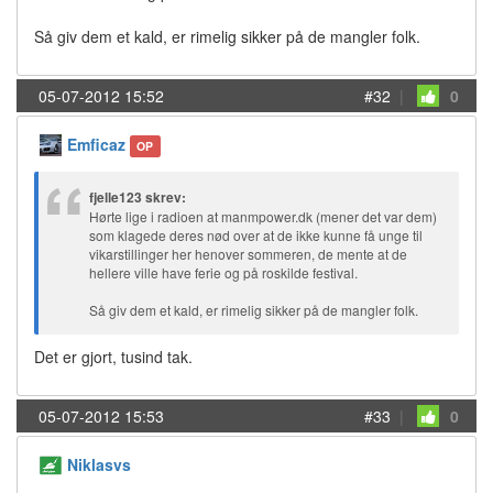
Så giv dem et kald, er rimelig sikker på de mangler folk.
05-07-2012 15:52
#32
|
0
Emficaz
OP
fjelle123 skrev:
Hørte lige i radioen at manmpower.dk (mener det var dem)
som klagede deres nød over at de ikke kunne få unge til
vikarstillinger her henover sommeren, de mente at de
hellere ville have ferie og på roskilde festival.
Så giv dem et kald, er rimelig sikker på de mangler folk.
Det er gjort, tusind tak.
05-07-2012 15:53
#33
|
0
Niklasvs