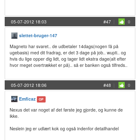
05-07-2012 18:03
#47
|
0
slettet-bruger-147
Magneto har svaret.. de udbetaler 14dags(nogen få på
ugebasis) med dit fradrag, er det 3 dage på job.. wupti.. og
hvis du lige opper dig lidt, og tager lidt ekstra dage(alt efter
hvor meget overtrækket er på).. så er banken også tilfreds..
05-07-2012 18:06
#48
|
0
Emficaz
OP
Nexus det var noget af det første jeg gjorde, og kunne de
ikke.
Neslein jeg er udlært kok og også indenfor detailhandel