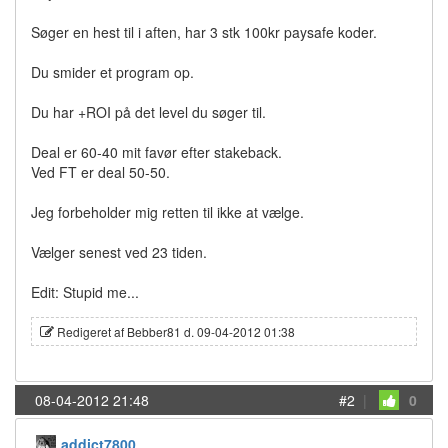
Søger en hest til i aften, har 3 stk 100kr paysafe koder.
Du smider et program op.
Du har +ROI på det level du søger til.
Deal er 60-40 mit favør efter stakeback.
Ved FT er deal 50-50.
Jeg forbeholder mig retten til ikke at vælge.
Vælger senest ved 23 tiden.
Edit: Stupid me...
Redigeret af Bebber81 d. 09-04-2012 01:38
08-04-2012 21:48
#2
|
0
addict7800