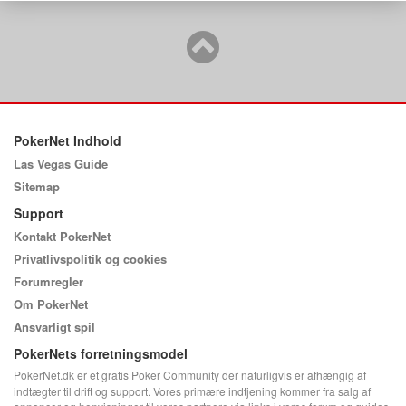
PokerNet Indhold
Las Vegas Guide
Sitemap
Support
Kontakt PokerNet
Privatlivspolitik og cookies
Forumregler
Om PokerNet
Ansvarligt spil
PokerNets forretningsmodel
PokerNet.dk er et gratis Poker Community der naturligvis er afhængig af
indtægter til drift og support. Vores primære indtjening kommer fra salg af