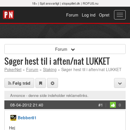
18+ |
Spil ansvarligt
|
stopspillet.dk
|
ROFUS.nu
Forum
Log ind
Opret
Toggl
navig
Forum
Søger hest til i aften/nat LUKKET
PokerNet
»
Forum
»
Staking
» Søger hest til i aften/nat LUKKET
Følg tråd
Annonce - denne side indeholder reklamelinks.
08-04-2012 21:40
#1
|
0
Bebber81
Hej