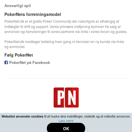
Ansvarligt spil
PokerNets forretningsmodel
PokerNet.dk er et gratis Poker Community der naturligvis er afhængig af
indtægter til drift og support. Vores primære indtjening kommer fra salg af
annoncer og henvisninger til vores partnere via links i vores forum og guides.
PokerNet.dk modtager betaling hver gang vi henviser en ny kunde via links
og annoncer.
Følg PokerNet
PokerNet på Facebook
til at huske dine indstillinger, statistik og at målrette annoncer.
Websitet anvender cookies
Læs mere
18+ | Ansvarligt spil -
Center for Ludomani
•
Fortrolighedspolitik
OK
© 2026 PokerNet.dk All rights reserved.