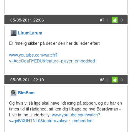
05-05-2011 22:06
#7
|
0
LirumLarum
Er rimelig sikker på det er den her du leder efter:
www.youtube.com/watch?
v=AeeOdaRYEDU&feature=player_embedded
05-05-2011 22:10
#8
|
0
BimBam
Og hvis vi så lige skal have lidt icing på toppen, og du har en
times tid til rådighed, så læn dig tilbage og nyd Beardyman -
Live in the Underbelly:
www.youtube.com/watch?
v=qciVXUHTN10&feature=player_embedded