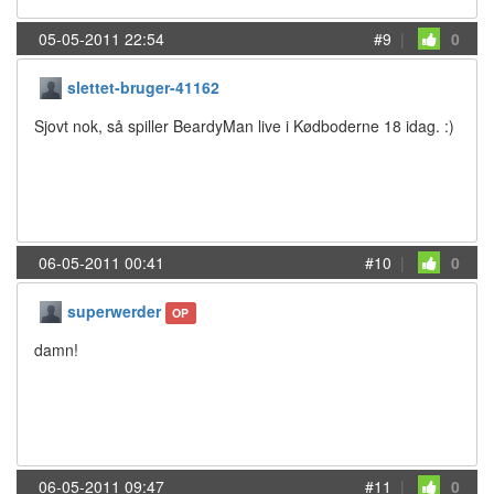
05-05-2011 22:54
#9
|
0
slettet-bruger-41162
Sjovt nok, så spiller BeardyMan live i Kødboderne 18 idag. :)
06-05-2011 00:41
#10
|
0
superwerder
OP
damn!
06-05-2011 09:47
#11
|
0