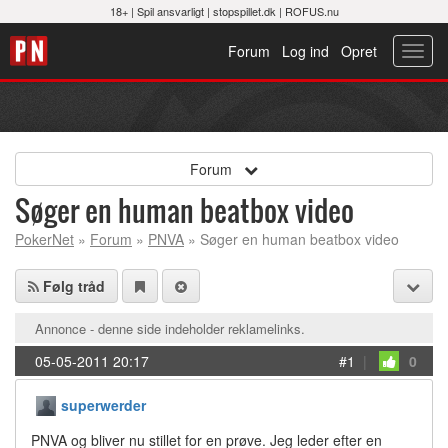
18+ |
Spil ansvarligt
|
stopspillet.dk
|
ROFUS.nu
Forum
Log ind
Opret
Toggl
navig
Forum
Søger en human beatbox video
PokerNet
»
Forum
»
PNVA
» Søger en human beatbox video
Følg tråd
Annonce - denne side indeholder reklamelinks.
05-05-2011 20:17
#1
|
0
superwerder
PNVA og bliver nu stillet for en prøve. Jeg leder efter en