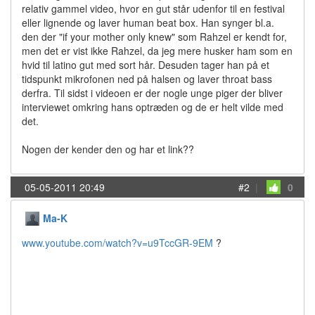
relativ gammel video, hvor en gut står udenfor til en festival
eller lignende og laver human beat box. Han synger bl.a.
den der "if your mother only knew" som Rahzel er kendt for,
men det er vist ikke Rahzel, da jeg mere husker ham som en
hvid til latino gut med sort hår. Desuden tager han på et
tidspunkt mikrofonen ned på halsen og laver throat bass
derfra. Til sidst i videoen er der nogle unge piger der bliver
interviewet omkring hans optræden og de er helt vilde med
det.
Nogen der kender den og har et link??
05-05-2011 20:49
#2
|
0
Ma-K
www.youtube.com/watch?v=u9TccGR-9EM
?