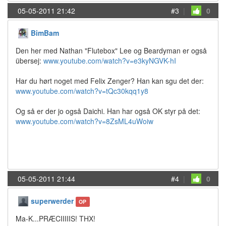
05-05-2011 21:42
#3
|
0
BimBam
Den her med Nathan "Flutebox" Lee og Beardyman er også
übersej:
www.youtube.com/watch?v=e3kyNGVK-hI
Har du hørt noget med Felix Zenger? Han kan sgu det der:
www.youtube.com/watch?v=tQc30kqq1y8
Og så er der jo også Daichi. Han har også OK styr på det:
www.youtube.com/watch?v=8ZsML4uWoiw
05-05-2011 21:44
#4
|
0
superwerder
OP
Ma-K...PRÆCIIIIIS! THX!