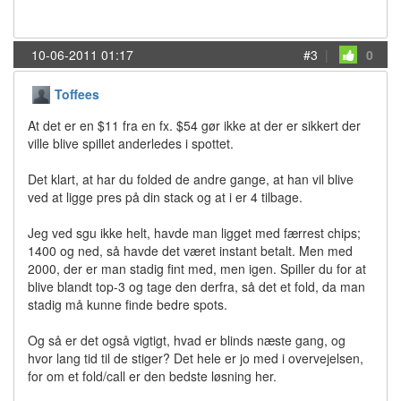
10-06-2011 01:17
#3
|
0
Toffees
At det er en $11 fra en fx. $54 gør ikke at der er sikkert der
ville blive spillet anderledes i spottet.
Det klart, at har du folded de andre gange, at han vil blive
ved at ligge pres på din stack og at i er 4 tilbage.
Jeg ved sgu ikke helt, havde man ligget med færrest chips;
1400 og ned, så havde det været instant betalt. Men med
2000, der er man stadig fint med, men igen. Spiller du for at
blive blandt top-3 og tage den derfra, så det et fold, da man
stadig må kunne finde bedre spots.
Og så er det også vigtigt, hvad er blinds næste gang, og
hvor lang tid til de stiger? Det hele er jo med i overvejelsen,
for om et fold/call er den bedste løsning her.