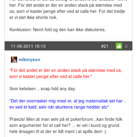
her. For det andet er der en anden stack på størrelse med
os, som vi kaster penge efter ved at calle her. For det tredje
er vi slet ikke shorte nok.
Konklusion: Nemt fold og den kan ikke diskuteres.
11-06-2011 16:13
#21
|
0
miketyson
"For det andet er der en anden stack på størrelse med os,
som vi kaster penge efter ved at calle her."
Som ketelsen .. snap fold any day.
"Det der overrasker mig mest er, at jeg matematisk set har -
ev ved et kald, selv når skurkens range hedder atc"
Praecis! Men at man selv på et pokerforum ..kan finde folk
som argumenter for et call her? ... er vel i bund og grund
hele årsagen til at der er lidt mønt i at spille dem ;)