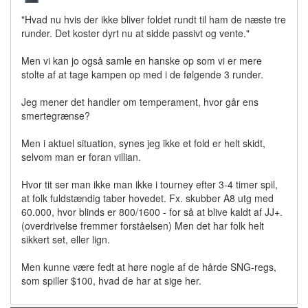
"Hvad nu hvis der ikke bliver foldet rundt til ham de næste tre
runder. Det koster dyrt nu at sidde passivt og vente."
Men vi kan jo også samle en hanske op som vi er mere
stolte af at tage kampen op med i de følgende 3 runder.
Jeg mener det handler om temperament, hvor går ens
smertegrænse?
Men i aktuel situation, synes jeg ikke et fold er helt skidt,
selvom man er foran villian.
Hvor tit ser man ikke man ikke i tourney efter 3-4 timer spil,
at folk fuldstændig taber hovedet. Fx. skubber A8 utg med
60.000, hvor blinds er 800/1600 - for så at blive kaldt af JJ+.
(overdrivelse fremmer forståelsen) Men det har folk helt
sikkert set, eller lign.
Men kunne være fedt at høre nogle af de hårde SNG-regs,
som spiller $100, hvad de har at sige her.