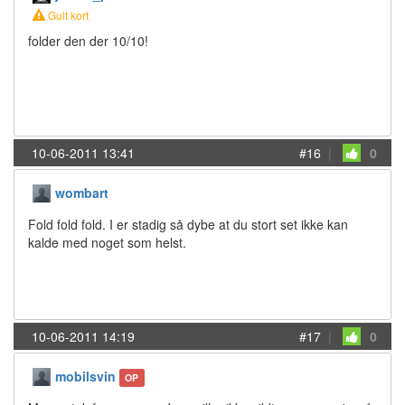
Gult kort
folder den der 10/10!
10-06-2011 13:41
#16
|
0
wombart
Fold fold fold. I er stadig så dybe at du stort set ikke kan
kalde med noget som helst.
10-06-2011 14:19
#17
|
0
mobilsvin
OP