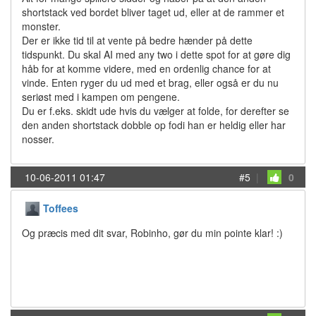
shortstack ved bordet bliver taget ud, eller at de rammer et
monster.
Der er ikke tid til at vente på bedre hænder på dette
tidspunkt. Du skal AI med any two i dette spot for at gøre dig
håb for at komme videre, med en ordenlig chance for at
vinde. Enten ryger du ud med et brag, eller også er du nu
seriøst med i kampen om pengene.
Du er f.eks. skidt ude hvis du vælger at folde, for derefter se
den anden shortstack dobble op fodi han er heldig eller har
nosser.
10-06-2011 01:47
#5
|
0
Toffees
Og præcis med dit svar, Robinho, gør du min pointe klar! :)