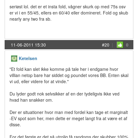
seriøst lol. det er et insta fold, vågner skurk op med 75s osv
er vi i en 55/45, ellers en 60/40 eller domineret. Fold og skub
nearly any two fra sb.
11-06-2011 15:30
#20
|
0
Ketelsen
"Et fold kan slet ikke komme på tale her i endgame hvor
villian netop bare har siddet og poundet vores BB. Enten skal
vi ud, eller videre for at vinde."
Du lyder godt nok selvsikker af en der tydeligvis ikke ved
hvad han snakker om.
Der er situationer hvor man med fordel kan tage et marginalt
-EV spot som her, men dette er meget langt fra at være et af
disse.
For det første er det så utrolig få randoms der skubber 100%