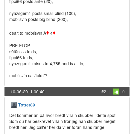
fippi66 posts ante (20),
nyazsgem1 posts small blind (100),
mobilsvin posts big blind (200),
♦
♦
dealt to mobilsvin A
4
PRE-FLOP
s0t0ssss folds,
fippi66 folds,
nyazsgem1 raises to 4,785 and is all-in,
mobilsvin call/fold??
10-06-2011 00:40
#2
|
0
Totter89
Det kommer an på hvor bredt villain skubber i dette spot.
Som du har beskrevet villain tror jeg han skubber meget
bredt her. Jeg call'er her da vi er foran hans range.