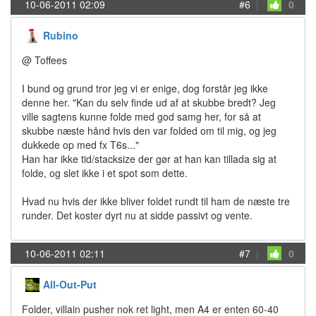
10-06-2011 02:09
#6
|
0
Rubino
@ Toffees
I bund og grund tror jeg vi er enige, dog forstår jeg ikke
denne her. "Kan du selv finde ud af at skubbe bredt? Jeg
ville sagtens kunne folde med god samg her, for så at
skubbe næste hånd hvis den var folded om til mig, og jeg
dukkede op med fx T6s..."
Han har ikke tid/stacksize der gør at han kan tillada sig at
folde, og slet ikke i et spot som dette.
Hvad nu hvis der ikke bliver foldet rundt til ham de næste tre
runder. Det koster dyrt nu at sidde passivt og vente.
10-06-2011 02:11
#7
|
0
All-Out-Put
Folder, villain pusher nok ret light, men A4 er enten 60-40