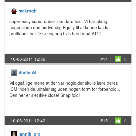
mckrogh
super easy super duber standard fold. Vi har aldrig
nogensinde den nødvendig Equity til at kunne kalde
profitabelt her. Ikke engang hvis han er på ATC!
10-06-2011 12:36
#14
|
0
SteffenS
Vil også lige mene at der var nogle der skulle lære deres
ICM inden de udtaler sig uden nogen form for forbehold...
Den her er slet ikke close! Snap fold!
10-06-2011 12:42
#15
|
0
jannik_pro