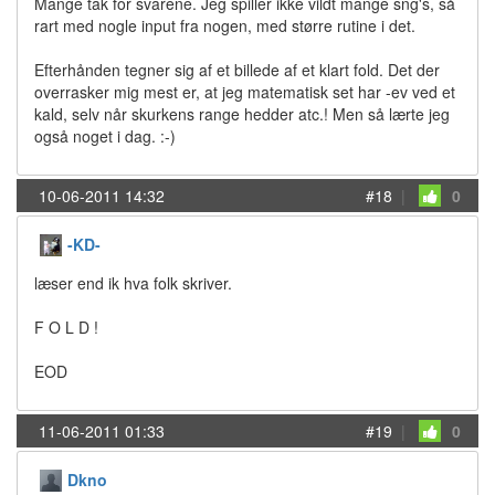
Mange tak for svarene. Jeg spiller ikke vildt mange sng's, så
rart med nogle input fra nogen, med større rutine i det.
Efterhånden tegner sig af et billede af et klart fold. Det der
overrasker mig mest er, at jeg matematisk set har -ev ved et
kald, selv når skurkens range hedder atc.! Men så lærte jeg
også noget i dag. :-)
10-06-2011 14:32
#18
|
0
-KD-
læser end ik hva folk skriver.
F O L D !
EOD
11-06-2011 01:33
#19
|
0
Dkno