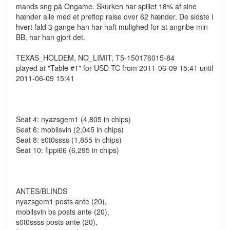
mands sng på Ongame. Skurken har spillet 18% af sine
hænder alle med et preflop raise over 62 hænder. De sidste i
hvert fald 3 gange han har haft mulighed for at angribe min
BB, har han gjort det.
TEXAS_HOLDEM, NO_LIMIT, T5-150176015-84
played at "Table #1" for USD TC from 2011-06-09 15:41 until
2011-06-09 15:41
Seat 4: nyazsgem1 (4,805 in chips)
Seat 6: mobilsvin (2,045 in chips)
Seat 8: s0t0ssss (1,855 in chips)
Seat 10: fippi66 (6,295 in chips)
ANTES/BLINDS
nyazsgem1 posts ante (20),
mobilsvin bs posts ante (20),
s0t0ssss posts ante (20),