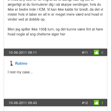
ærgerligt at du formulerer dig i så skarpe vendinger, hvis du
ikke er bedre inde i ICM. Vi kan ikke kalde for bredt, da det vi
mister hvis vi taber en all in er meget mere værd end hvad vi
vinder ved at dobble op.
Men jeg spiller ikke 100$ turn, og det kunne være fint at høre
hvad nogle af sng cheferne siger her
10-06-2011 09:11
#11
|
0
Rubino
I rest my case...
10-06-2011 09:43
#12
|
1