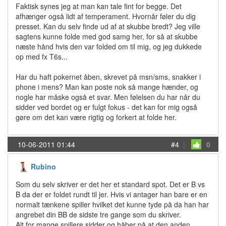
Faktisk synes jeg at man kan tale fint for begge. Det
afhænger også lidt af temperament. Hvornår føler du dig
presset. Kan du selv finde ud af at skubbe bredt? Jeg ville
sagtens kunne folde med god samg her, for så at skubbe
næste hånd hvis den var folded om til mig, og jeg dukkede
op med fx T6s...
Har du haft pokernet åben, skrevet på msn/sms, snakker i
phone i mens? Man kan poste nok så mange hænder, og
nogle har måske også et svar. Men følelsen du har når du
sidder ved bordet og er fulgt fokus - det kan for mig også
gøre om det kan være rigtig og forkert at folde her.
10-06-2011 01:44
#4
|
0
Rubino
Som du selv skriver er det her et standard spot. Det er B vs
B da der er foldet rundt til jer. Hvis vi antager han bare er en
normalt tænkene spiller hvilket det kunne tyde på da han har
angrebet din BB de sidste tre gange som du skriver.
Alt for mange spillere sidder og håber på at den anden