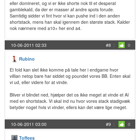
eller domineret, og vi er ikke shorte nok til et desperat
gamblekald, da der er masser af andre spots forude.
Samtidig sidder vi fint hvor vi kan pushe ind i den anden
shortstack, mens han skal igennem den største stack. Kalder
nok nærmere med a10+ her end a4.
10-06-2011 02:33
#8
|
0
Rubino
Et fold kan slet ikke komme på tale her i endgame hvor
villian netop bare har siddet og poundet vores BB. Enten skal
vi ud, eller videre for at vinde.
Bliver vi blindet ned, hjælper det os ikke meget at vinde et AI
med en shortstack. Vi skal ind nu hvor vores stack stadigvæk
betyder noget hvis vi vinder, ellers kan det være lige meget.
10-06-2011 03:00
#9
|
0
Toffees