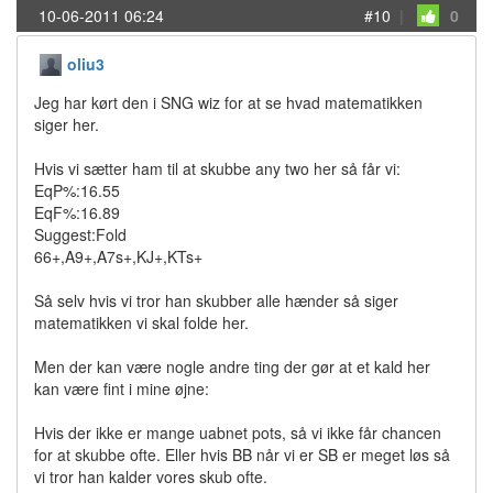
10-06-2011 06:24
#10
|
0
oliu3
Jeg har kørt den i SNG wiz for at se hvad matematikken
siger her.
Hvis vi sætter ham til at skubbe any two her så får vi:
EqP%:16.55
EqF%:16.89
Suggest:Fold
66+,A9+,A7s+,KJ+,KTs+
Så selv hvis vi tror han skubber alle hænder så siger
matematikken vi skal folde her.
Men der kan være nogle andre ting der gør at et kald her
kan være fint i mine øjne:
Hvis der ikke er mange uabnet pots, så vi ikke får chancen
for at skubbe ofte. Eller hvis BB når vi er SB er meget løs så
vi tror han kalder vores skub ofte.