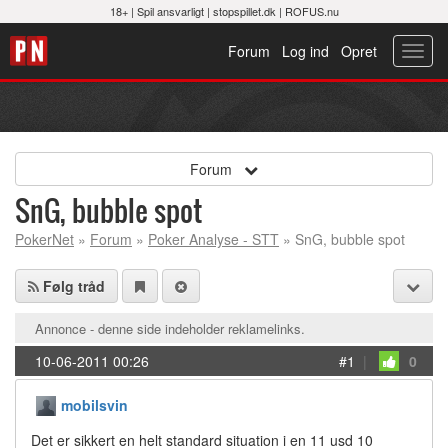
18+ |
Spil ansvarligt
|
stopspillet.dk
|
ROFUS.nu
Forum
Log ind
Opret
Toggl
navig
Forum
SnG, bubble spot
PokerNet
»
Forum
»
Poker Analyse - STT
» SnG, bubble spot
Følg tråd
Annonce - denne side indeholder reklamelinks.
10-06-2011 00:26
#1
|
0
mobilsvin
Det er sikkert en helt standard situation i en 11 usd 10