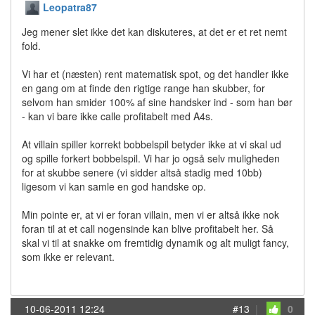
Leopatra87
Jeg mener slet ikke det kan diskuteres, at det er et ret nemt
fold.
Vi har et (næsten) rent matematisk spot, og det handler ikke
en gang om at finde den rigtige range han skubber, for
selvom han smider 100% af sine handsker ind - som han bør
- kan vi bare ikke calle profitabelt med A4s.
At villain spiller korrekt bobbelspil betyder ikke at vi skal ud
og spille forkert bobbelspil. Vi har jo også selv muligheden
for at skubbe senere (vi sidder altså stadig med 10bb)
ligesom vi kan samle en god handske op.
Min pointe er, at vi er foran villain, men vi er altså ikke nok
foran til at et call nogensinde kan blive profitabelt her. Så
skal vi til at snakke om fremtidig dynamik og alt muligt fancy,
som ikke er relevant.
10-06-2011 12:24
#13
|
0