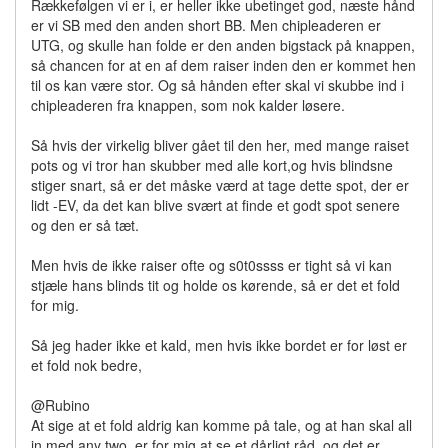
Rækkefølgen vi er i, er heller ikke ubetinget god, næste hånd
er vi SB med den anden short BB. Men chipleaderen er
UTG, og skulle han folde er den anden bigstack på knappen,
så chancen for at en af dem raiser inden den er kommet hen
til os kan være stor. Og så hånden efter skal vi skubbe ind i
chipleaderen fra knappen, som nok kalder løsere.
Så hvis der virkelig bliver gået til den her, med mange raiset
pots og vi tror han skubber med alle kort,og hvis blindsne
stiger snart, så er det måske værd at tage dette spot, der er
lidt -EV, da det kan blive svært at finde et godt spot senere
og den er så tæt.
Men hvis de ikke raiser ofte og s0t0ssss er tight så vi kan
stjæle hans blinds tit og holde os kørende, så er det et fold
for mig.
Så jeg hader ikke et kald, men hvis ikke bordet er for løst er
et fold nok bedre,
@Rubino
At sige at et fold aldrig kan komme på tale, og at han skal all
in med any two, er for mig at se et dårligt råd, og det er