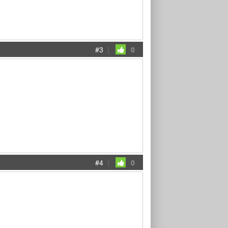
#3
|
0
#4
|
0