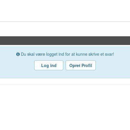
Du skal være logget ind for at kunne skrive et svar!
Log ind
Opret Profil