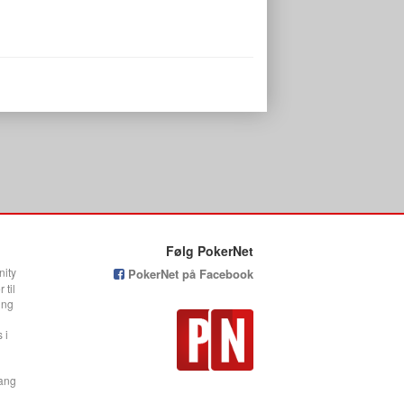
Følg PokerNet
nity
PokerNet på Facebook
 til
ing
 i
gang