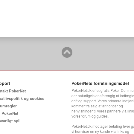
pport
PokerNets forretningsmodel
PokerNet.dk er et gratis Poker Commu
takt PokerNet
der naturligvis er afhængig af indtægter
vatlivspolitik og cookies
drift og support. Vores primære indtjen
umregler
kommer fra salg af annoncer og
henvisninger til vores partnere via links
 PokerNet
vores forum og guides.
varligt spil
PokerNet.dk modtager betaling hver 
vi henviser en ny kunde via links og