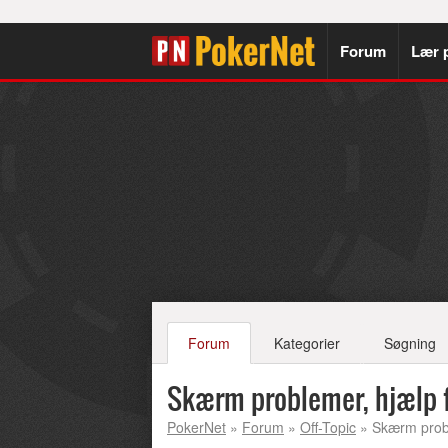
Forum
Lær 
Forum
Kategorier
Søgning
Skærm problemer, hjælp 
PokerNet
»
Forum
»
Off-Topic
» Skærm probl