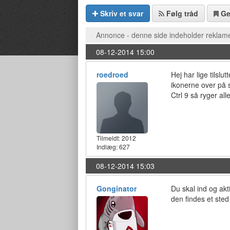
Skriv et svar
Følg tråd
G
Annonce - denne side indeholder reklame
08-12-2014 15:00
roedroed
Hej har lige tils
ikonerne over på 
Ctrl 9 så ryger al
Tilmeldt:
2012
Indlæg: 627
08-12-2014 15:03
Gonginator
Du skal ind og ak
den findes et sted 