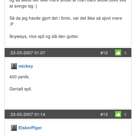
at svinge sig :)
Så da jeg havde gjort det i 5min, var det ikke så sjovt mere
:P
Anyways, nice spil og slå den gutter.
23-03-2007 01:07
#12
|
0
mickey
400 yards.
Genialt spil.
23-03-2007 01:14
#13
|
0
ElskerPiger