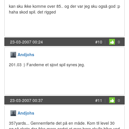
kan sku ikke komme over 85.. og der var jeg sku også god :p
haha skod spil. det rigged
23-03-2007 00:24
#10
|
0
Andjohs
201.03 :) Fandeme et sjovt spil synes jeg.
23-03-2007 00:37
#11
|
0
Andjohs
357yards... Gennemførte det på en måde. Kom til level 30
og så skete der ikke mere andet at man bare skulle blive ved