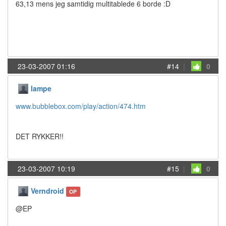
63,13 mens jeg samtidig multitablede 6 borde :D
23-03-2007 01:16
#14
|
0
lampe
www.bubblebox.com/play/action/474.htm
DET RYKKER!!
23-03-2007 10:19
#15
|
0
Verndroid
OP
@EP