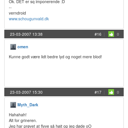
Ok. DET er sq imponerende :D
--
verndroid
www.schougunvald.dk
23-03-2007 13:38
#16
|
0
omen
Kunne godt være lidt bedre lyd og noget mere blod!
23-03-2007 15:30
#17
|
0
Myth_Dark
Hahahah!
Alt for grineren.
Jeg har prøvet at flyve så højt op jeg døde oO