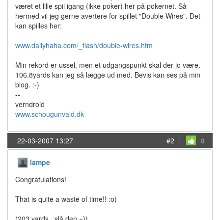
været et lille spil igang (ikke poker) her på pokernet. Så
hermed vil jeg gerne avertere for spillet "Double Wires". Det
kan spilles her:
www.dailyhaha.com/_flash/double-wires.htm
Min rekord er ussel, men et udgangspunkt skal der jo være.
106.8yards kan jeg så lægge ud med. Bevis kan ses på min
blog. :-)
--
verndroid
www.schougunvald.dk
22-03-2007 13:27
#2
|
0
lampe
Congratulations!
That is quite a waste of time!! :o)
(203 yards.. slå den =))