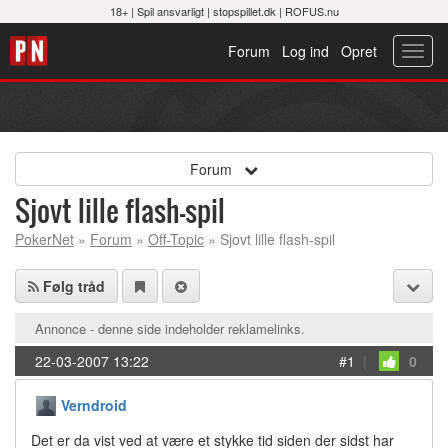
18+ |
Spil ansvarligt
|
stopspillet.dk
|
ROFUS.nu
Forum
Log ind
Opret
Toggl
navig
Forum
Sjovt lille flash-spil
PokerNet
»
Forum
»
Off-Topic
» Sjovt lille flash-spil
Følg tråd
Annonce - denne side indeholder reklamelinks.
22-03-2007 13:22
#1
|
0
Verndroid
Det er da vist ved at være et stykke tid siden der sidst har