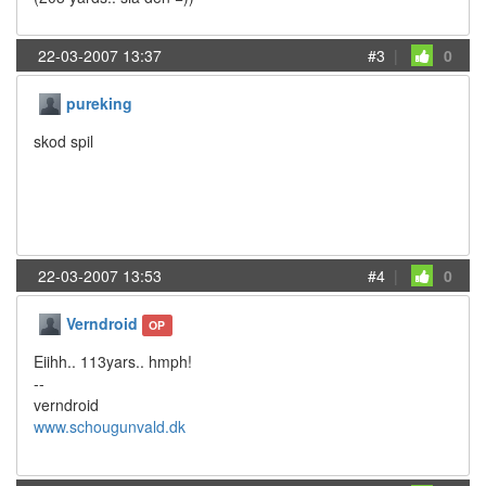
22-03-2007 13:37
#3
|
0
pureking
skod spil
22-03-2007 13:53
#4
|
0
Verndroid
OP
Eiihh.. 113yars.. hmph!
--
verndroid
www.schougunvald.dk