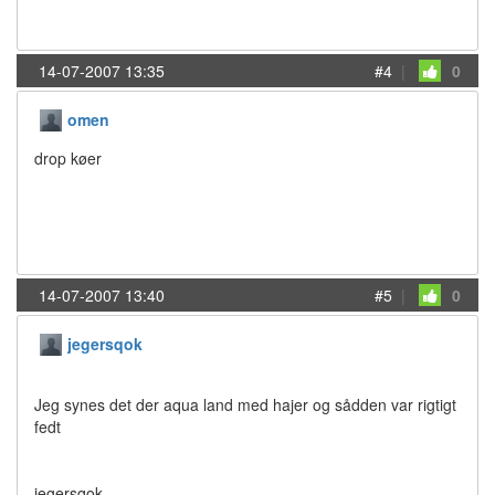
14-07-2007 13:35
#4
|
0
omen
drop køer
14-07-2007 13:40
#5
|
0
jegersqok
Jeg synes det der aqua land med hajer og sådden var rigtigt
fedt
jegersqok