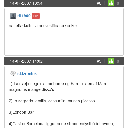
14-07-2007 13:54
#8
|
0
rif1900
OP
natteliv>kultur>transvestitbarer>poker
14-07-2007 14:02
#9
|
0
skizomick
1) La oveja negra-> Jamboree og Karma-> en af Mare
magnums mange disko's
2)La sagrada familia, casa mila, museo picasso
3)London Bar
4)Casino Barcelona ligger nede stranden/lystbådehavnen,