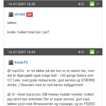
14-07-2007 16:32
#12
|
0
rif1900
OP
takker.
krelle, hvilket hotel bor i på?
14-07-2007 16:54
#13
|
0
KrelleTC
@ manCini - er ret sikker på der kun er et casino her, men
det er tilgengæld også mega fedt - 100 gange federe end
CC f.eks. med gode restauranter, god service og STÆRKE
drinks:-) Desuden med en helt kanon beliggenhed!
@ rif - Hotel Icaria bcn (SB Hotels) hedder hotellet, hvilket
jeg varmt kan anbefale! Der er super service, god mad,
lækker pool med fittnesscenter og massage, og en FEEED