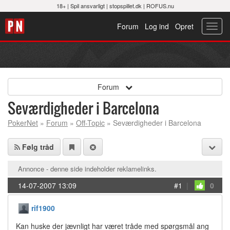
18+ |
Spil ansvarligt
|
stopspillet.dk
|
ROFUS.nu
Forum
Log ind
Opret
Toggl
navig
Forum
Seværdigheder i Barcelona
PokerNet
»
Forum
»
Off-Topic
» Seværdigheder i Barcelona
Følg tråd
Annonce - denne side indeholder reklamelinks.
14-07-2007 13:09
#1
|
0
rif1900
Kan huske der jævnligt har været tråde med spørgsmål ang