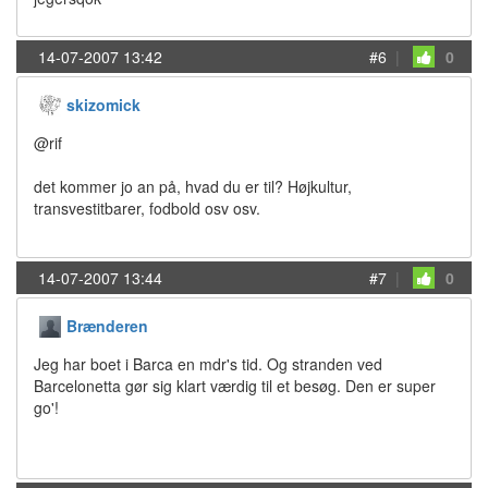
14-07-2007 13:42
#6
|
0
skizomick
@rif
det kommer jo an på, hvad du er til? Højkultur,
transvestitbarer, fodbold osv osv.
14-07-2007 13:44
#7
|
0
Brænderen
Jeg har boet i Barca en mdr's tid. Og stranden ved
Barcelonetta gør sig klart værdig til et besøg. Den er super
go'!