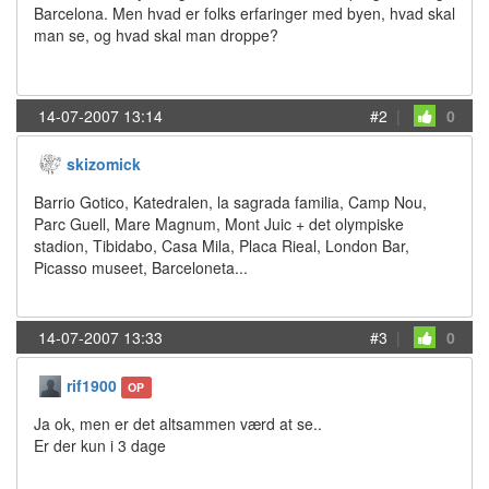
Barcelona. Men hvad er folks erfaringer med byen, hvad skal
man se, og hvad skal man droppe?
14-07-2007 13:14
#2
|
0
skizomick
Barrio Gotico, Katedralen, la sagrada familia, Camp Nou,
Parc Guell, Mare Magnum, Mont Juic + det olympiske
stadion, Tibidabo, Casa Mila, Placa Rieal, London Bar,
Picasso museet, Barceloneta...
14-07-2007 13:33
#3
|
0
rif1900
OP
Ja ok, men er det altsammen værd at se..
Er der kun i 3 dage