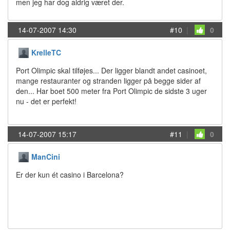
men jeg har dog aldrig været der.
14-07-2007 14:30
#10
|
0
KrelleTC
Port Olimpic skal tilføjes... Der ligger blandt andet casinoet,
mange restauranter og stranden ligger på begge sider af
den... Har boet 500 meter fra Port Olimpic de sidste 3 uger
nu - det er perfekt!
14-07-2007 15:17
#11
|
0
ManCini
Er der kun ét casino i Barcelona?