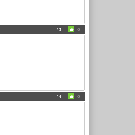
#3
|
0
#4
|
0