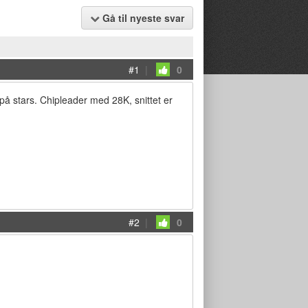
Gå til nyeste svar
#1
|
0
 på stars. Chipleader med 28K, snittet er
#2
|
0