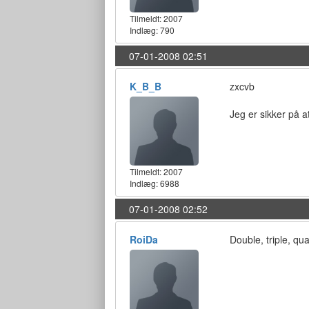
Tilmeldt:
2007
Indlæg: 790
07-01-2008 02:51
K_B_B
zxcvb
Jeg er sikker på 
Tilmeldt:
2007
Indlæg: 6988
07-01-2008 02:52
RoiDa
Double, triple, qua