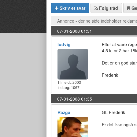
Skriv et svar
Følg tråd
G
Annonce - denne side indeholder reklame
07-01-2008 01:31
ludvig
Efter at være røge
4,5 k, nr 2 har 18k
Det er en god star
Frederik
Tilmeldt:
2003
Indlæg: 1067
07-01-2008 01:35
Razga
GL Frederik
Er det ikke også s