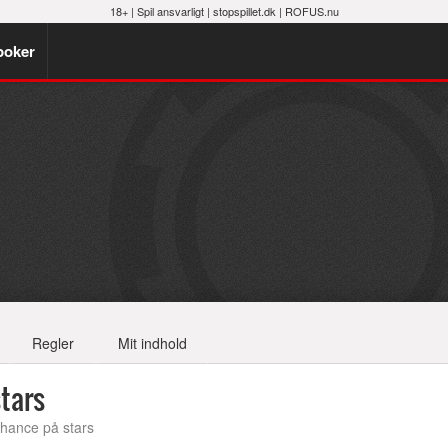
18+ |
Spil ansvarligt
|
stopspillet.dk
|
ROFUS.nu
poker
Regler
Mit indhold
stars
chance på stars