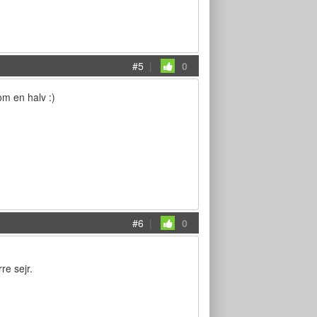
#5
|
0
om en halv :)
#6
|
0
re sejr.