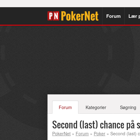
Forum
Lær 
Forum
Kategorier
Søgning
Second (last) chance på 
PokerNet
»
Forum
»
Poker
» Second (last) 