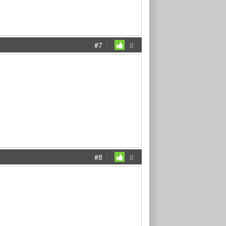
#7
|
0
#8
|
0