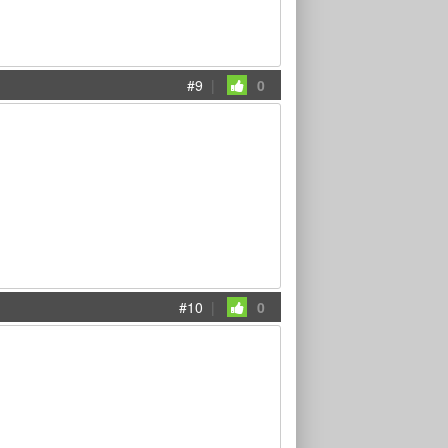
#9
|
0
#10
|
0