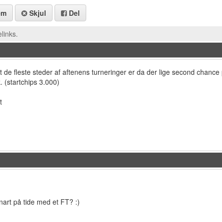
em
Skjul
Del
links.
t de fleste steder af aftenens turneringer er da der lige second chance
. (startchips 3.000)
t
nart på tide med et FT? :)