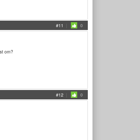
#11
|
0
ost om?
#12
|
0