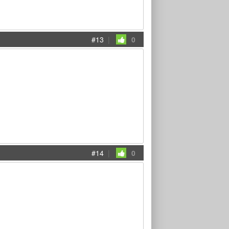
#13
|
0
#14
|
0