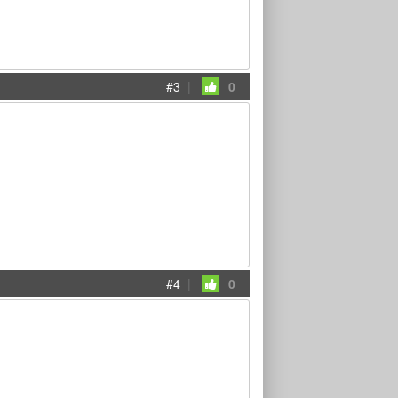
#3
|
0
#4
|
0