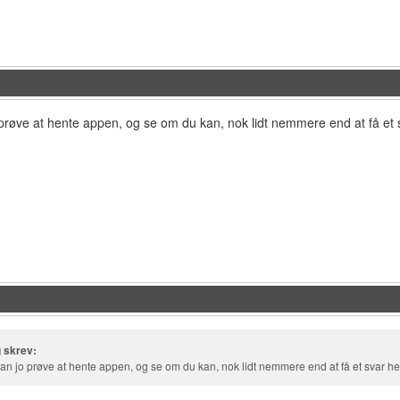
prøve at hente appen, og se om du kan, nok lidt nemmere end at få et 
 skrev:
an jo prøve at hente appen, og se om du kan, nok lidt nemmere end at få et svar he