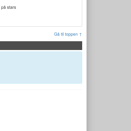
 på stars
Gå til toppen ↑