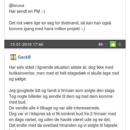
@snuxa
Har sendt en PM :-)
Det må være lige en sag for dvdmand, så kan han også
komme igang med hans million projekt :-)
13-01-2016 17:46
#6
|
0
GackB
Har selv stået i lignende situation sidste år, dog ikke med
butiksinventar, men med et helt etagedæk vi skulle tage ned
og sælge.
Jeg googlede lidt og fandt 4 firmaer som solgte den slags.
Tog nogle billeder og sendte til dem og bad dem komme
med bud.
De vendte alle 4 tilbage og var alle interesserede.
Dog var vi i tidspres så vi fik konkret bud fra 2 firmaer med
en dags varsel, og uden de havde været ude og se det.
Det endte med de overbød hinanden og vi solgte til højeste