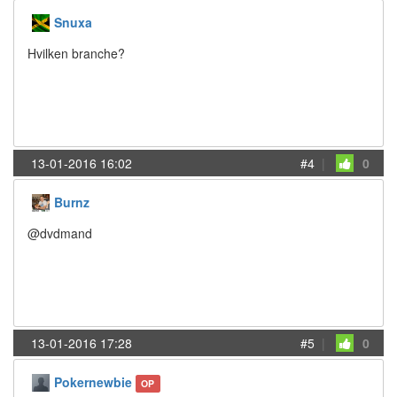
Snuxa
Hvilken branche?
13-01-2016 16:02
#4
|
0
Burnz
@dvdmand
13-01-2016 17:28
#5
|
0
Pokernewbie
OP