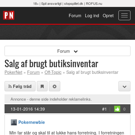
18+ |
Spil ansvarligt
|
stopspillet.dk
|
ROFUS.nu
Forum
Log ind
Opret
Toggl
navig
Forum
Salg af brugt butiksinventar
PokerNet
»
Forum
»
Off-Topic
» Salg af brugt butiksinventar
Følg tråd
Annonce - denne side indeholder reklamelinks.
13-01-2016 14:39
#1
|
0
Pokernewbie
Min far står og skal til at lukke hans forretning. I forretningen