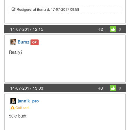
Redigeret af Burnz d. 17-07-2017 09:58
14-07-2017 12:15
#2
|
0
Burnz
OP
Really?
14-07-2017 13:33
#3
|
0
jannik_pro
Gult kort
50kr budt.