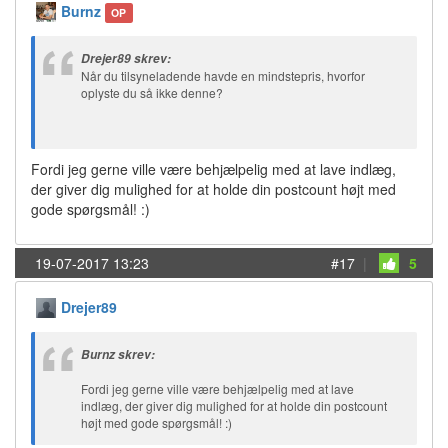
Burnz
OP
Drejer89 skrev:
Når du tilsyneladende havde en mindstepris, hvorfor
oplyste du så ikke denne?
Fordi jeg gerne ville være behjælpelig med at lave indlæg,
der giver dig mulighed for at holde din postcount højt med
gode spørgsmål! :)
19-07-2017 13:23
#17
|
5
Drejer89
Burnz skrev:
Fordi jeg gerne ville være behjælpelig med at lave
indlæg, der giver dig mulighed for at holde din postcount
højt med gode spørgsmål! :)