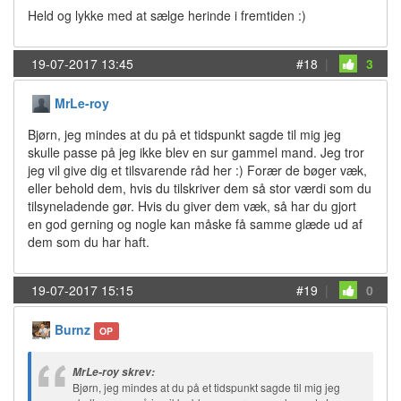
Held og lykke med at sælge herinde i fremtiden :)
19-07-2017 13:45
#18
|
3
MrLe-roy
Bjørn, jeg mindes at du på et tidspunkt sagde til mig jeg
skulle passe på jeg ikke blev en sur gammel mand. Jeg tror
jeg vil give dig et tilsvarende råd her :) Forær de bøger væk,
eller behold dem, hvis du tilskriver dem så stor værdi som du
tilsyneladende gør. Hvis du giver dem væk, så har du gjort
en god gerning og nogle kan måske få samme glæde ud af
dem som du har haft.
19-07-2017 15:15
#19
|
0
Burnz
OP
MrLe-roy skrev:
Bjørn, jeg mindes at du på et tidspunkt sagde til mig jeg