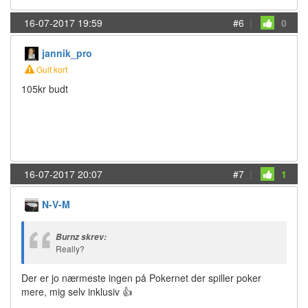
16-07-2017 19:59
#6
|
0
jannik_pro
Gult kort
105kr budt
16-07-2017 20:07
#7
|
1
N-V-M
Burnz skrev:
Really?
Der er jo nærmeste ingen på Pokernet der spiller poker
mere, mig selv inklusiv 👍