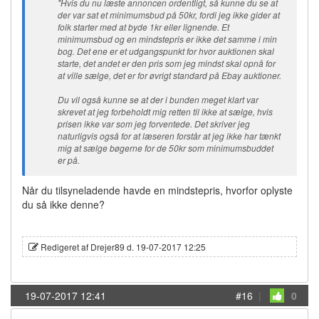
"Hvis du nu læste annoncen ordentligt, så kunne du se at
der var sat et minimumsbud på 50kr, fordi jeg ikke gider at
folk starter med at byde 1kr eller lignende. Et
minimumsbud og en mindstepris er ikke det samme i min
bog. Det ene er et udgangspunkt for hvor auktionen skal
starte, det andet er den pris som jeg mindst skal opnå for
at ville sælge, det er for øvrigt standard på Ebay auktioner.
Du vil også kunne se at der i bunden meget klart var
skrevet at jeg forbeholdt mig retten til ikke at sælge, hvis
prisen ikke var som jeg forventede. Det skriver jeg
naturligvis også for at læseren forstår at jeg ikke har tænkt
mig at sælge bøgerne for de 50kr som minimumsbuddet
er på.
Når du tilsyneladende havde en mindstepris, hvorfor oplyste
du så ikke denne?
Redigeret af Drejer89 d. 19-07-2017 12:25
19-07-2017 12:41
#16
|
0