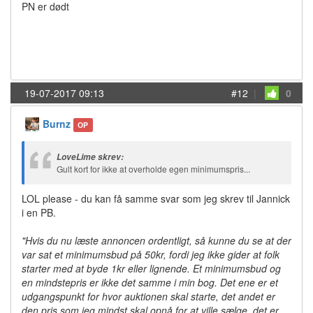
PN er dødt
19-07-2017 09:13
#12
|
0
Burnz
OP
LoveLime skrev:
Gult kort for ikke at overholde egen minimumspris...
LOL please - du kan få samme svar som jeg skrev til Jannick
i en PB.
"Hvis du nu læste annoncen ordentligt, så kunne du se at der
var sat et minimumsbud på 50kr, fordi jeg ikke gider at folk
starter med at byde 1kr eller lignende. Et minimumsbud og
en mindstepris er ikke det samme i min bog. Det ene er et
udgangspunkt for hvor auktionen skal starte, det andet er
den pris som jeg mindst skal opnå for at ville sælge, det er