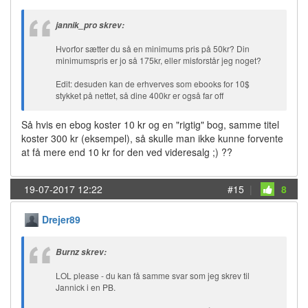
jannik_pro skrev:
Hvorfor sætter du så en minimums pris på 50kr? Din
minimumspris er jo så 175kr, eller misforstår jeg noget?
Edit: desuden kan de erhverves som ebooks for 10$
stykket på nettet, så dine 400kr er også far off
Så hvis en ebog koster 10 kr og en "rigtig" bog, samme titel
koster 300 kr (eksempel), så skulle man ikke kunne forvente
at få mere end 10 kr for den ved videresalg ;) ??
19-07-2017 12:22
#15
|
8
Drejer89
Burnz skrev:
LOL please - du kan få samme svar som jeg skrev til
Jannick i en PB.