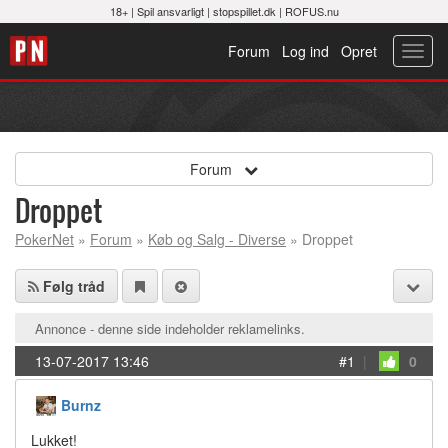
18+ |
Spil ansvarligt
|
stopspillet.dk
|
ROFUS.nu
Forum
Log ind
Opret
Toggl
navig
Forum
Droppet
PokerNet
»
Forum
»
Køb og Salg - Diverse
» Droppet
Følg tråd
Annonce - denne side indeholder reklamelinks.
13-07-2017 13:46
#1
|
0
Burnz
Lukket!