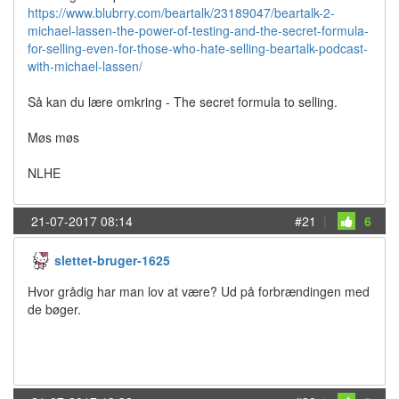
https://www.blubrry.com/beartalk/23189047/beartalk-2-
michael-lassen-the-power-of-testing-and-the-secret-formula-
for-selling-even-for-those-who-hate-selling-beartalk-podcast-
with-michael-lassen/
Så kan du lære omkring - The secret formula to selling.
Møs møs
NLHE
21-07-2017 08:14
#21
|
6
slettet-bruger-1625
Hvor grådig har man lov at være? Ud på forbrændingen med
de bøger.