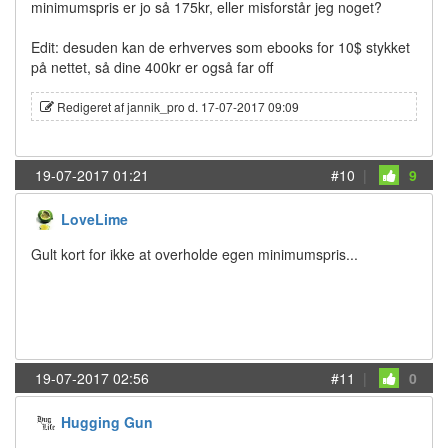
minimumspris er jo så 175kr, eller misforstår jeg noget?
Edit: desuden kan de erhverves som ebooks for 10$ stykket
på nettet, så dine 400kr er også far off
Redigeret af jannik_pro d. 17-07-2017 09:09
19-07-2017 01:21
#10
|
9
LoveLime
Gult kort for ikke at overholde egen minimumspris...
19-07-2017 02:56
#11
|
0
Hugging Gun