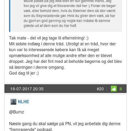
skulle passe på jeg ikke blev en sur gammel mand. Jeg
tror jeg vil give dig et tilsvarende råd her :) Forær de bøger
væk, eller behold dem, hvis du tilskriver dem så stor værdi
som du tilsyneladende gør. Hvis du giver dem væk, så har
du gjort en god gerning og nogle kan måske få samme
glæde ud af dem som du har haft.
Tak mate - det vil jeg tage til efterretning! :)
Mit sidste indlæg i denne tråd. Utroligt at en tråd, hvor der
kun var to interesserede købere kan få så meget
opmærksomhed af alle mulige andre efter den er blevet
droppet. Jeg har det fint med at beholde bøgerne og det blev
så løsningen i denne omgang.
God dag til jer ;)
19-07-2017 20:35
#20
|
8
NLHE
@Burnz
Næste gang du skal sælge på PN, vil jeg anbefale dig denne
"fremragende" podcast.