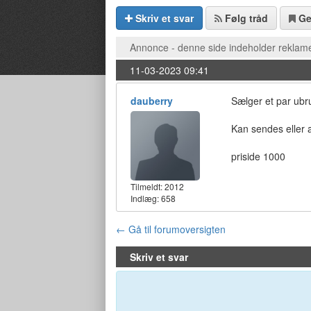
Skriv et svar
Følg tråd
G
Annonce - denne side indeholder reklame
11-03-2023 09:41
dauberry
Sælger et par ubr
Kan sendes eller 
priside 1000
Tilmeldt:
2012
Indlæg: 658
← Gå til forumoversigten
Skriv et svar