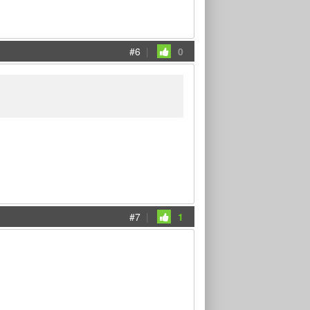
#6
|
0
#7
|
1