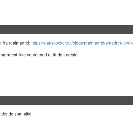
it fra realmadrid:
https://danskpoker.dk/blogs/realmadrid-smadret-lever-o
g nærmest ikke vente med at få den næste.
ldende som altid