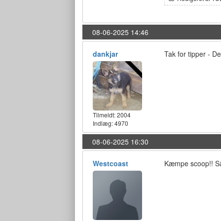
08-06-2025 14:46
dankjar
Tak for tipper - De
Tilmeldt:
2004
Indlæg: 4970
08-06-2025 16:30
Westcoast
Kæmpe scoop!! Så