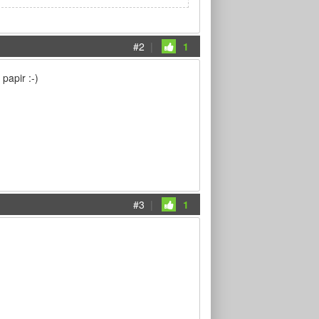
#2
|
1
 papir :-)
#3
|
1