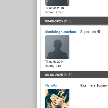
Tilmeldt:
2010
Indlæg: 2357
08-06-2025 21:56
klaskringhuntelaar
Super fedt 😀
Tilmeldt:
2014
Indlæg: 318
08-06-2025 21:59
NanoQ
Ikke mere Tommy 