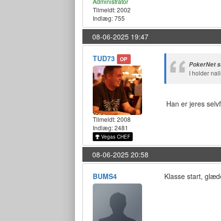
Administrator
Tilmeldt:
2002
Indlæg: 755
08-06-2025 19:47
TUD73
OP
PokerNet s
I holder nal
Han er jeres selvf
Tilmeldt:
2008
Indlæg: 2481
Vegas CHEF
08-06-2025 20:58
BUMS4
Klasse start, glæd