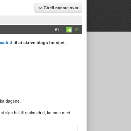
Gå til nyeste svar
#1
|
19
madrid
til at skrive blogs for sitet.
rika dagene.
r at sige hej til realmadrid, komme med