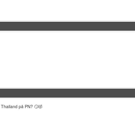
Thailand på PN? 🙄🤣