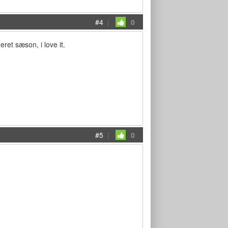
#4
|
0
ret sæson, i love it.
#5
|
0