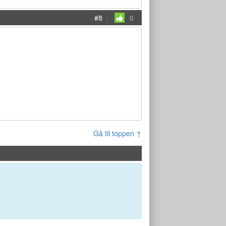
#8
|
0
Gå til toppen ↑