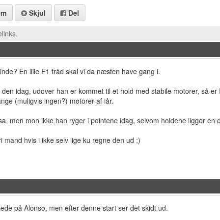
em
Skjul
Del
links.
nde? En lille F1 tråd skal vi da næsten have gang i.
en idag, udover han er kommet til et hold med stabile motorer, så er R
ge (muligvis ingen?) motorer af iår.
 men mon ikke han ryger i pointene idag, selvom holdene ligger en de
ri mand hvis i ikke selv lige ku regne den ud ;)
ede på Alonso, men efter denne start ser det skidt ud.