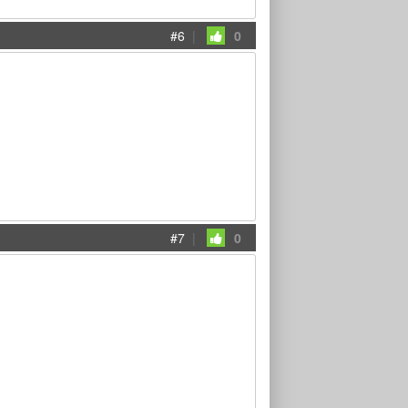
#6
|
0
#7
|
0