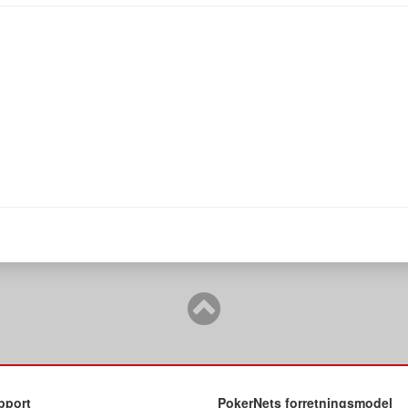
pport
PokerNets forretningsmodel