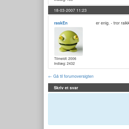
18-03-2007 11:23
raskEn
er enig. - tror ra
Tilmeldt:
2006
Indlæg: 2432
← Gå til forumoversigten
Skriv et svar