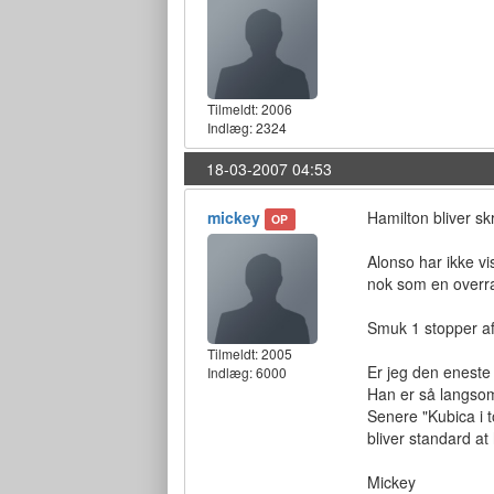
Tilmeldt:
2006
Indlæg: 2324
18-03-2007 04:53
mickey
Hamilton bliver sk
OP
Alonso har ikke v
nok som en overra
Smuk 1 stopper af
Tilmeldt:
2005
Er jeg den eneste
Indlæg: 6000
Han er så langsomt
Senere "Kubica i t
bliver standard a
Mickey