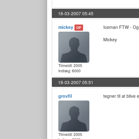
18-03-2007 05:45
mickey
Iceman FTW - Og Ma
OP
Mickey
Tilmeldt:
2005
Indlæg: 6000
18-03-2007 05:51
grovfil
tegner til at bliv
Tilmeldt:
2005