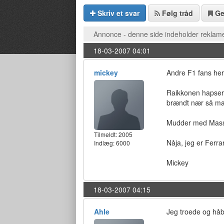
Skriv et svar
Følg tråd
G
Annonce - denne side indeholder reklame
18-03-2007 04:01
mickey
Andre F1 fans heri
Raikkonen hapser d
brændt nær så man
Mudder med Massa,
Tilmeldt:
2005
Nåja, jeg er Ferra
Indlæg: 6000
Mickey
18-03-2007 04:15
Ahle
Jeg troede og håb