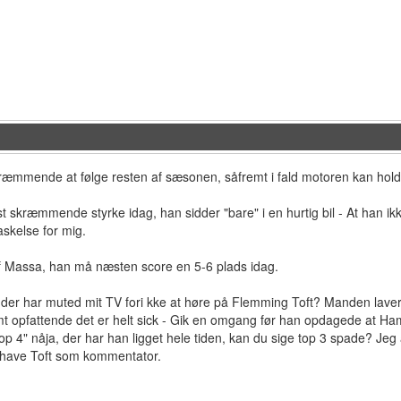
ræmmende at følge resten af sæsonen, såfremt i fald motoren kan holde fr
ist skræmmende styrke idag, han sidder "bare" i en hurtig bil - At han
skelse for mig.
 Massa, han må næsten score en 5-6 plads idag.
 der har muted mit TV fori kke at høre på Flemming Toft? Manden laver
 opfattende det er helt sick - Gik en omgang før han opdagede at Hamil
op 4" nåja, der har han ligget hele tiden, kan du sige top 3 spade? Jeg
t have Toft som kommentator.