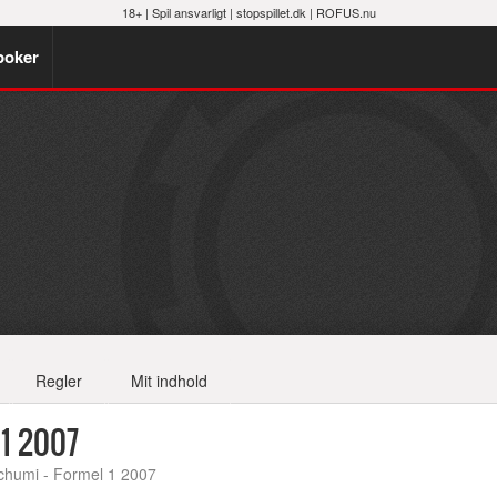
18+ |
Spil ansvarligt
|
stopspillet.dk
|
ROFUS.nu
poker
Regler
Mit indhold
 1 2007
Schumi - Formel 1 2007