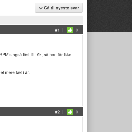
Gå til nyeste svar
#1
|
0
PM's også låst til 19k, så han får ikke
l mere tæt i år.
#2
|
0