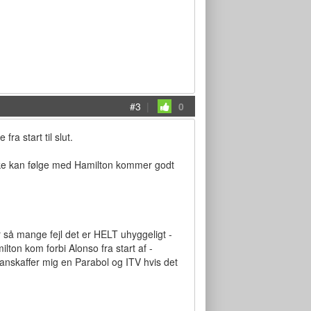
#3
|
0
a start til slut.
 ikke kan følge med Hamilton kommer godt
 så mange fejl det er HELT uhyggeligt -
ton kom forbi Alonso fra start af -
 anskaffer mig en Parabol og ITV hvis det