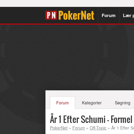
Forum
Lær 
Forum
Kategorier
Søgning
År 1 Efter Schumi - Formel
PokerNet
»
Forum
»
Off-Topic
» År 1 Efter 