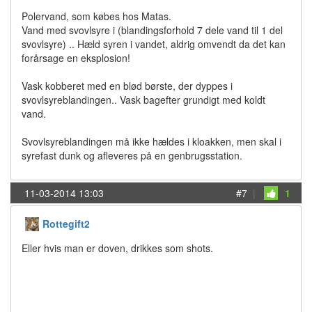
Polervand, som købes hos Matas.
Vand med svovlsyre i (blandingsforhold 7 dele vand til 1 del
svovlsyre) .. Hæld syren i vandet, aldrig omvendt da det kan
forårsage en eksplosion!
Vask kobberet med en blød børste, der dyppes i
svovlsyreblandingen.. Vask bagefter grundigt med koldt
vand.
Svovlsyreblandingen må ikke hældes i kloakken, men skal i
syrefast dunk og afleveres på en genbrugsstation.
11-03-2014 13:03
#7
|
1
Rottegift2
Eller hvis man er doven, drikkes som shots.