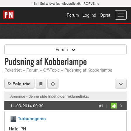
18+ |
Spil ansvarligt
|
stopspillet.dk
|
ROFUS.nu
Forum
Log ind
Opret
Toggl
navig
Forum
Pudsning af Kobberlampe
PokerNet
»
Forum
»
Off-Topic
» Pudsning af Kobberlampe
Følg tråd
Annonce - denne side indeholder reklamelinks.
11-03-2014 09:39
#1
|
0
Turbonegeren
Halløj PN