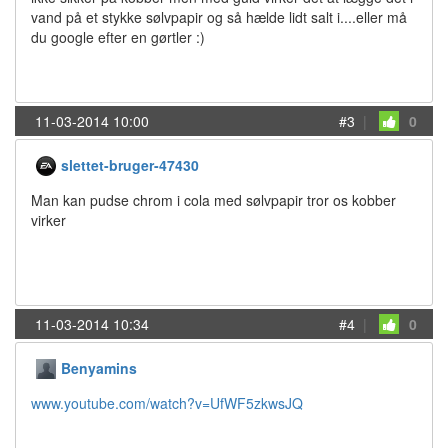
vand på et stykke sølvpapir og så hælde lidt salt i....eller må
du google efter en gørtler :)
11-03-2014 10:00
#3
|
0
slettet-bruger-47430
Man kan pudse chrom i cola med sølvpapir tror os kobber
virker
11-03-2014 10:34
#4
|
0
Benyamins
www.youtube.com/watch?v=UfWF5zkwsJQ