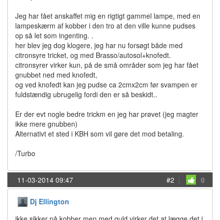
Jeg har fået anskaffet mig en rigtigt gammel lampe, med en
lampeskærm af kobber i den tro at den ville kunne pudses
op så let som ingenting. .
her blev jeg dog klogere, jeg har nu forsøgt både med
citronsyre tricket, og med Brasso/autosol+knofedt.
citronsyrer virker kun, på de små områder som jeg har fået
gnubbet ned med knofedt,
og ved knofedt kan jeg pudse ca 2cmx2cm før svampen er
fuldstændig ubrugelig fordi den er så beskidt..
Er der evt nogle bedre trickm en jeg har prøvet (jeg magter
ikke mere gnubben)
Alternativt et sted i KBH som vil gøre det mod betaling.
/Turbo
11-03-2014 09:47
#2
|
0
Dj Ellington
ikke sikker på kobber men med guld virker det at lægge det i