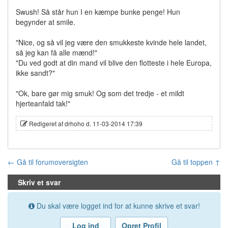
Swush! Så står hun I en kæmpe bunke penge! Hun
begynder at smile.
"Nice, og så vil jeg være den smukkeste kvinde hele landet,
så jeg kan få alle mænd!"
"Du ved godt at din mand vil blive den flotteste i hele Europa,
ikke sandt?"
"Ok, bare gør mig smuk! Og som det tredje - et mildt
hjerteanfald tak!"
Redigeret af drhoho d. 11-03-2014 17:39
← Gå til forumoversigten
Gå til toppen ↑
Skriv et svar
Du skal være logget ind for at kunne skrive et svar!
Log ind
Opret Profil