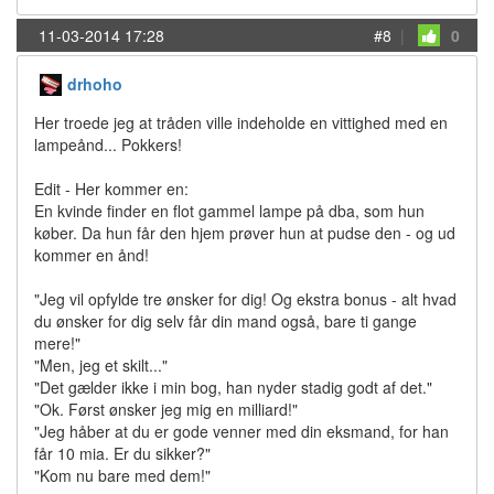
11-03-2014 17:28
#8
|
0
drhoho
Her troede jeg at tråden ville indeholde en vittighed med en
lampeånd... Pokkers!
Edit - Her kommer en:
En kvinde finder en flot gammel lampe på dba, som hun
køber. Da hun får den hjem prøver hun at pudse den - og ud
kommer en ånd!
"Jeg vil opfylde tre ønsker for dig! Og ekstra bonus - alt hvad
du ønsker for dig selv får din mand også, bare ti gange
mere!"
"Men, jeg et skilt..."
"Det gælder ikke i min bog, han nyder stadig godt af det."
"Ok. Først ønsker jeg mig en milliard!"
"Jeg håber at du er gode venner med din eksmand, for han
får 10 mia. Er du sikker?"
"Kom nu bare med dem!"