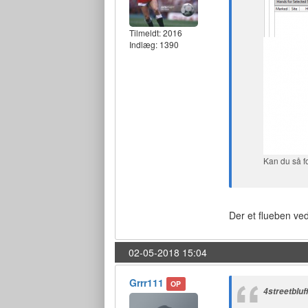
Tilmeldt:
2016
Indlæg: 1390
Kan du så fo
Der et flueben ve
02-05-2018 15:04
Grrr111
OP
4streetbluf