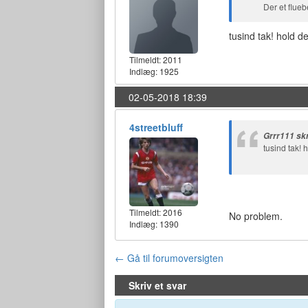
Der et flue
tusind tak! hold de
Tilmeldt:
2011
Indlæg: 1925
02-05-2018 18:39
4streetbluff
Grrr111 sk
tusind tak! 
Tilmeldt:
2016
No problem.
Indlæg: 1390
← Gå til forumoversigten
Skriv et svar