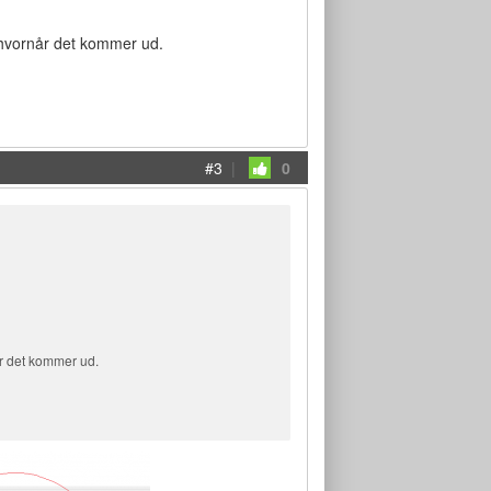
e hvornår det kommer ud.
#3
|
0
år det kommer ud.