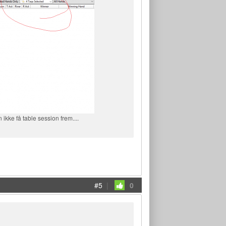
ikke få table session frem....
#5
|
0