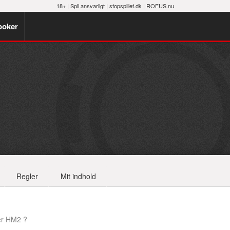
18+ |
Spil ansvarligt
|
stopspillet.dk
|
ROFUS.nu
poker
Regler
Mit indhold
er HM2 ?