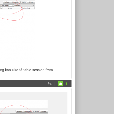
eg kan ikke få table session frem....
#4
|
1