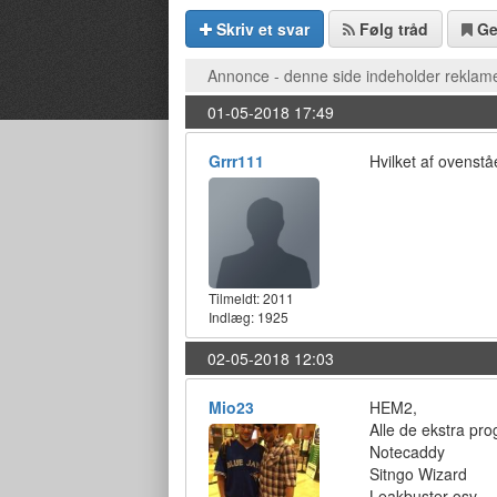
Skriv et svar
Følg tråd
G
Annonce - denne side indeholder reklame
01-05-2018 17:49
Grrr111
Hvilket af ovenst
Tilmeldt:
2011
Indlæg: 1925
02-05-2018 12:03
Mio23
HEM2,
Alle de ekstra pr
Notecaddy
Sitngo Wizard
Leakbuster osv.