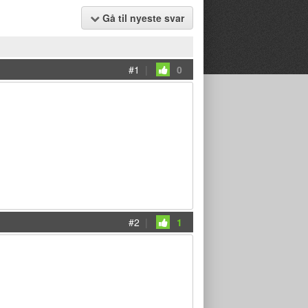
Gå til nyeste svar
#1
|
0
#2
|
1