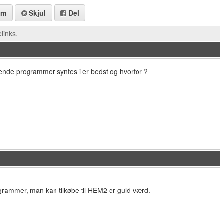
em
Skjul
Del
links.
ående programmer syntes i er bedst og hvorfor ?
ogrammer, man kan tilkøbe til HEM2 er guld værd.