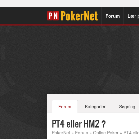
Forum
Lær 
Forum
Kategorier
Søgning
PT4 eller HM2 ?
PokerNet
»
Forum
»
Online Poker
» PT4 ell