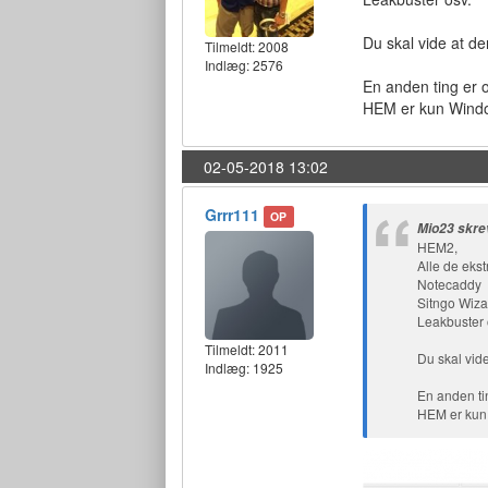
Du skal vide at d
Tilmeldt:
2008
Indlæg: 2576
En anden ting er o
HEM er kun Windo
02-05-2018 13:02
Grrr111
OP
Mio23 skre
HEM2,
Alle de eks
Notecaddy
Sitngo Wiza
Leakbuster 
Tilmeldt:
2011
Du skal vid
Indlæg: 1925
En anden tin
HEM er kun 