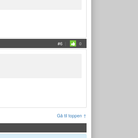
#6
|
0
Gå til toppen ↑