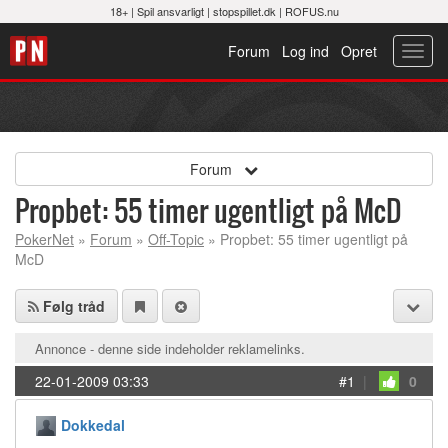
18+ |
Spil ansvarligt
|
stopspillet.dk
|
ROFUS.nu
Forum
Log ind
Opret
Toggl
navig
Forum
Propbet: 55 timer ugentligt på McD
PokerNet
»
Forum
»
Off-Topic
» Propbet: 55 timer ugentligt på
McD
Følg tråd
Annonce - denne side indeholder reklamelinks.
22-01-2009 03:33
#1
|
0
Dokkedal