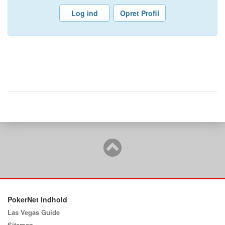
Log ind
Opret Profil
PokerNet Indhold
Las Vegas Guide
Sitemap