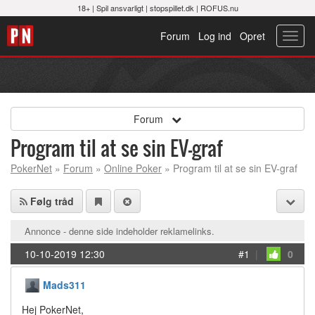
18+ |
Spil ansvarligt
|
stopspillet.dk
|
ROFUS.nu
Forum
Log ind
Opret
Toggl
navig
Forum
Program til at se sin EV-graf
PokerNet
»
Forum
»
Online Poker
» Program til at se sin EV-graf
Følg tråd
Annonce - denne side indeholder reklamelinks.
10-10-2019 12:30
#1
|
0
Mads311
Hej PokerNet,