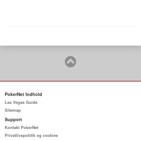
PokerNet Indhold
Las Vegas Guide
Sitemap
Support
Kontakt PokerNet
Privatlivspolitik og cookies