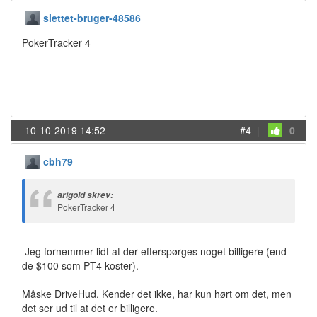
slettet-bruger-48586
PokerTracker 4
10-10-2019 14:52
#4
|
0
cbh79
arigold skrev:
PokerTracker 4
Jeg fornemmer lidt at der efterspørges noget billigere (end
de $100 som PT4 koster).
Måske DriveHud. Kender det ikke, har kun hørt om det, men
det ser ud til at det er billigere.