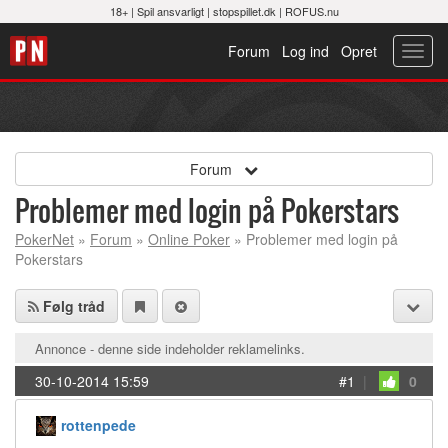
18+ |
Spil ansvarligt
|
stopspillet.dk
|
ROFUS.nu
Forum
Log ind
Opret
Toggl
navig
Forum
Problemer med login på Pokerstars
PokerNet
»
Forum
»
Online Poker
» Problemer med login på
Pokerstars
Følg tråd
Annonce - denne side indeholder reklamelinks.
30-10-2014 15:59
#1
|
0
rottenpede