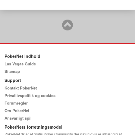
PokerNet Indhold
Las Vegas Guide
Sitemap
Support
Kontakt PokerNet
Privatlivspolitik og cookies
Forumregler
Om PokerNet
Ansvarligt spil
PokerNets forretningsmodel
PokerNet.dk er et gratis Poker Community der naturligvis er afhængig af