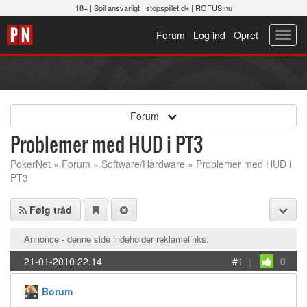
18+ |
Spil ansvarligt
|
stopspillet.dk
|
ROFUS.nu
Forum
Log ind
Opret
Toggl
navig
Forum
Problemer med HUD i PT3
PokerNet
»
Forum
»
Software/Hardware
» Problemer med HUD i
PT3
Følg tråd
Annonce - denne side indeholder reklamelinks.
21-01-2010 22:14
#1
|
0
Borum