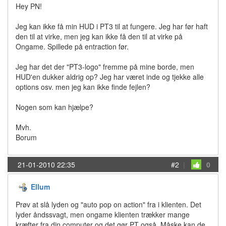
Hey PN!
Jeg kan ikke få min HUD i PT3 til at fungere. Jeg har før haft
den til at virke, men jeg kan ikke få den til at virke på
Ongame. Spillede på entraction før.
Jeg har det der "PT3-logo" fremme på mine borde, men
HUD'en dukker aldrig op? Jeg har været inde og tjekke alle
options osv. men jeg kan ikke finde fejlen?
Nogen som kan hjælpe?
Mvh.
Borum
21-01-2010 22:35
#2
|
0
Ellum
Prøv at slå lyden og "auto pop on action" fra i klienten. Det
lyder åndssvagt, men ongame klienten trækker mange
kræfter fra din computer og det gør PT også. Måske kan de