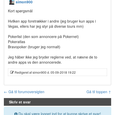
simon900
Kort spørgsmål
Hvilken app foretrækker i andre (jeg bruger kun apps i
Vegas, ellers har jeg styr på diverse tours mm)
Pokerlist (den som annoncere på Pokernet)
Pokeratlas
Bravopoker (bruger jeg normalt)
Jeg håber ikke jeg bryder reglerne ved, at nævne de to
andre apps vs den annoncerede.
Redigeret af simon900 d. 05-09-2018 19:22
← Gå til forumoversigten
Gå til toppen ↑
Skriv et svar
Du skal være logget ind for at kunne skrive et svar!