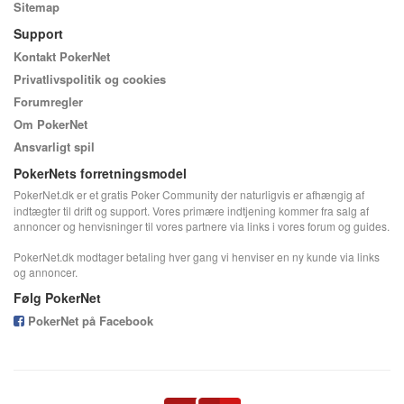
Sitemap
Support
Kontakt PokerNet
Privatlivspolitik og cookies
Forumregler
Om PokerNet
Ansvarligt spil
PokerNets forretningsmodel
PokerNet.dk er et gratis Poker Community der naturligvis er afhængig af
indtægter til drift og support. Vores primære indtjening kommer fra salg af
annoncer og henvisninger til vores partnere via links i vores forum og guides.
PokerNet.dk modtager betaling hver gang vi henviser en ny kunde via links
og annoncer.
Følg PokerNet
PokerNet på Facebook