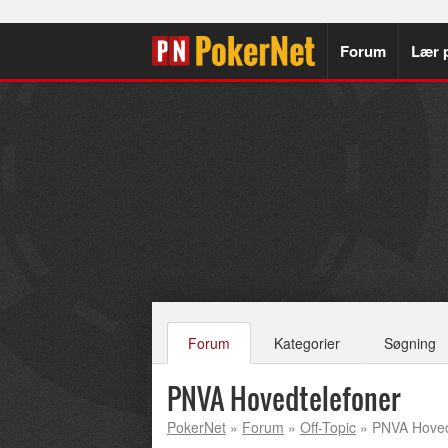
Forum
Lær 
Forum
Kategorier
Søgning
PNVA Hovedtelefoner
PokerNet
»
Forum
»
Off-Topic
» PNVA Hoved