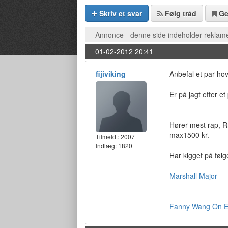
Skriv et svar
Følg tråd
G
Annonce - denne side indeholder reklame
01-02-2012 20:41
fijiviking
Anbefal et par hov
Er på jagt efter e
Hører mest rap, R
max1500 kr.
Tilmeldt:
2007
Indlæg: 1820
Har kigget på føl
Marshall Major
Fanny Wang On E