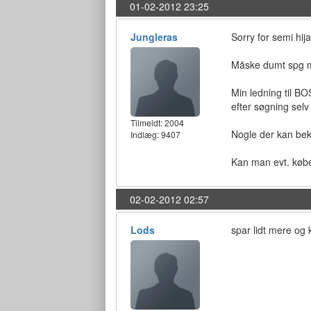
01-02-2012 23:25
Jungleras
Sorry for semi hija
Måske dumt spg 
Min ledning til B
efter søgning selv
Tilmeldt:
2004
Nogle der kan bek
Indlæg: 9407
Kan man evt. købe
02-02-2012 02:57
Lods
spar lidt mere og