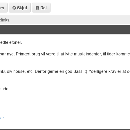
em
Skjul
Del
links.
edtelefoner.
t par nye. Primært brug vil være til at lytte musik indenfor, til tider ko
nB, div house, etc. Derfor gerne en god Bass. :) Yderligere krav er at
gende.
ar