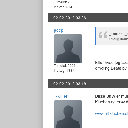
Tilmeldt:
2005
Indlæg: 614
02-02-2012 03:26
pccp
_UnReaL_ 
utrolig dårl
Efter hvad jeg læs
Tilmeldt:
2006
omkring Beats by 
Indlæg: 1387
02-02-2012 08:19
T-Killer
Disse B&W er must 
Klubben og prøv de
www.hifiklubben.d