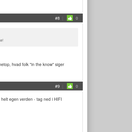
#8
|
0
ke!
netop, hvad folk "in the know" siger
#9
|
0
 helt egen verden - tag ned i HIFI