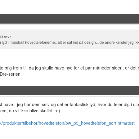
skrev:
ig lyd i marshall hovedtelefonerne.. alt er sat ind på design... de andre kender jeg ik
te mig frem til, da jeg skulle have nye for et par måneder siden, er det 
Dre-serien.
have - jeg har dem selv og det er fantastisk lyd, hvor du føler dig i din
m, du vil ikke blive skuffet! :o)
k/produkter/tilbehor/hovedtelefon/bw_p5_hovedtelefon_sort.htm#test