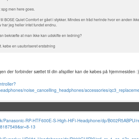
 spg men here goes.
 til BOSE Quiet Comfort er gået i stykker. Mindes en tråd herinde hvor en anden ikk
 har jeg heller intet fundet endnu.
an bekræfte at man ikke kan udskifte en ledning?
. købe en uautoriseret erstatning
gen der forbinder sættet til din afspiller kan de købes på hjemmesiden :
troller?
/headphones/noise_cancelling_headphones/accessories/qc3_replaceme
k/Panasonic-RP-HTF600E-S-High-HiFi-Headphone/dp/B002R5ABPU/r
8187549&sr=8-13