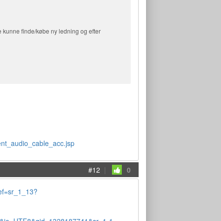
e kunne finde/købe ny ledning og efter
)
nt_audio_cable_acc.jsp
#12
|
0
ef=sr_1_13?