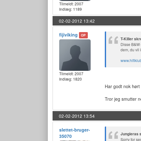
Tilmeldt:
2007
Indlæg: 1189
02-02-2012 13:42
fijiviking
OP
T-Killer skr
Disse B&W er
dem, du vil i
www.hifiklu
Tilmeldt:
2007
Indlæg: 1820
Har godt nok hørt
Tror jeg smutter ne
02-02-2012 13:54
slettet-bruger-
Jungleras 
35070
Sorry for se