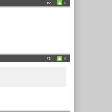
#2
|
0
#3
|
0