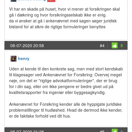
Vi har en skade på huset, hvor vi mener at forsikringen skal
gå i dækning og hvor forsikringsselskab ikke er enig.
da vi ønsker at gå i ankenævnet med sagen søger juridisk
bistand for at sikre de rigtige formuleringer benyttes
08-07-2020 20:58
#4
|
5
henry
Uden at kende til den konkrete sag, men med stort kendskab
til klagesager ved Ankenævnet for Forsikring: Overvej meget
nøje, om det er "rigtige advokatformuleringer", der er brug
for i din sag, eller om ikke pengene er bedre givet ud på
kvalitetsrapporter fra ingeniør eller byggesagkyndig.
Ankenævnet for Forsikring kender alle de hyppigste juridiske
problemstillinger til hudløshed. Hvad de derimod ikke kender,
er de faktiske forhold ved dit hus.
08-07-2020 21:28
#5
|
0