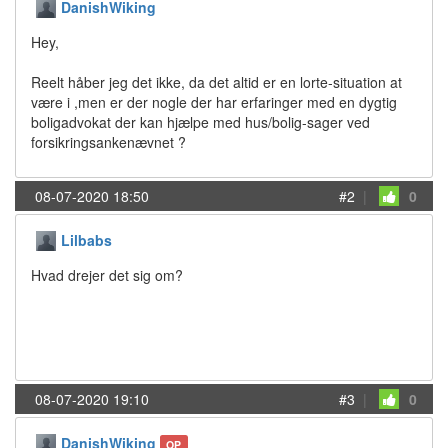
DanishWiking
Hey,
Reelt håber jeg det ikke, da det altid er en lorte-situation at
være i ,men er der nogle der har erfaringer med en dygtig
boligadvokat der kan hjælpe med hus/bolig-sager ved
forsikringsankenævnet ?
08-07-2020 18:50
#2
|
0
Lilbabs
Hvad drejer det sig om?
08-07-2020 19:10
#3
|
0
DanishWiking
OP