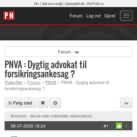
18+ |
Spil ansvarligt
|
stopspillet.dk
|
ROFUS.nu
Forum
Log ind
Opret
Toggl
navig
Forum
PNVA : Dygtig advokat til
forsikringsankesag ?
PokerNet
»
Forum
»
PNVA
» PNVA : Dygtig advokat til
forsikringsankesag ?
Følg tråd
Annonce - denne side indeholder reklamelinks.
08-07-2020 18:24
#1
|
1