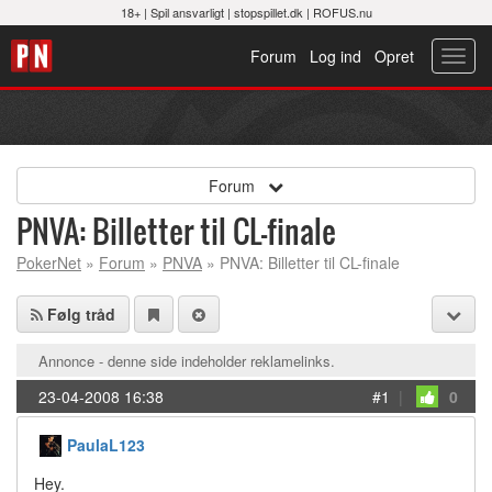
18+ |
Spil ansvarligt
|
stopspillet.dk
|
ROFUS.nu
Forum
Log ind
Opret
Toggl
navig
Forum
PNVA: Billetter til CL-finale
PokerNet
»
Forum
»
PNVA
» PNVA: Billetter til CL-finale
Følg tråd
Annonce - denne side indeholder reklamelinks.
23-04-2008 16:38
#1
|
0
PaulaL123
Hey.