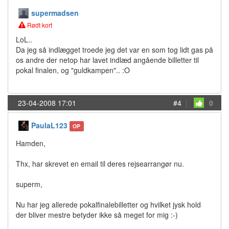
supermadsen
Rødt kort
LoL..
Da jeg så indlægget troede jeg det var en som tog lidt gas på
os andre der netop har lavet indlæd angående billetter til
pokal finalen, og "guldkampen".. :O
23-04-2008 17:01
#4
|
0
PaulaL123
OP
Hamden,
Thx, har skrevet en email til deres rejsearrangør nu.
superm,
Nu har jeg allerede pokalfinalebilletter og hvilket jysk hold
der bliver mestre betyder ikke så meget for mig :-)