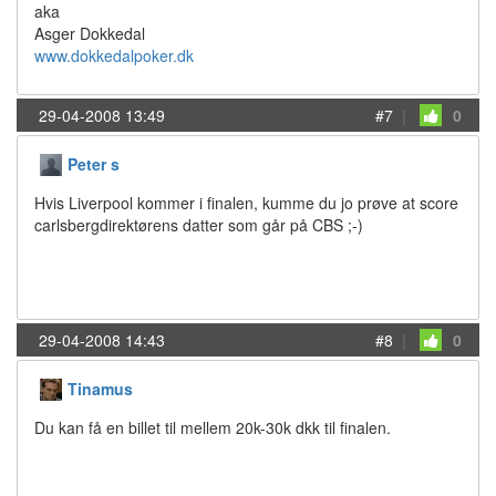
aka
Asger Dokkedal
www.dokkedalpoker.dk
29-04-2008 13:49
#7
|
0
Peter s
Hvis Liverpool kommer i finalen, kumme du jo prøve at score
carlsbergdirektørens datter som går på CBS ;-)
29-04-2008 14:43
#8
|
0
Tinamus
Du kan få en billet til mellem 20k-30k dkk til finalen.