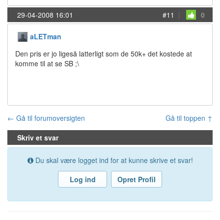
29-04-2008 16:01
#11
|
0
aLETman
Den pris er jo ligeså latterligt som de 50k+ det kostede at
komme til at se SB ;\
← Gå til forumoversigten
Gå til toppen ↑
Skriv et svar
Du skal være logget ind for at kunne skrive et svar!
Log ind
Opret Profil