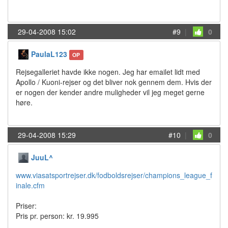
29-04-2008 15:02
#9
|
0
PaulaL123
OP
Rejsegalleriet havde ikke nogen. Jeg har emailet lidt med
Apollo / Kuoni-rejser og det bliver nok gennem dem. Hvis der
er nogen der kender andre muligheder vil jeg meget gerne
høre.
29-04-2008 15:29
#10
|
0
JuuL^
www.viasatsportrejser.dk/fodboldsrejser/champions_league_f
inale.cfm
Priser:
Pris pr. person: kr. 19.995