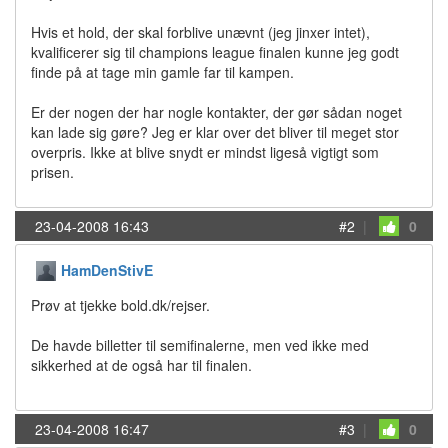
Hvis et hold, der skal forblive unævnt (jeg jinxer intet),
kvalificerer sig til champions league finalen kunne jeg godt
finde på at tage min gamle far til kampen.
Er der nogen der har nogle kontakter, der gør sådan noget
kan lade sig gøre? Jeg er klar over det bliver til meget stor
overpris. Ikke at blive snydt er mindst ligeså vigtigt som
prisen.
23-04-2008 16:43
#2
|
0
HamDenStivE
Prøv at tjekke bold.dk/rejser.
De havde billetter til semifinalerne, men ved ikke med
sikkerhed at de også har til finalen.
23-04-2008 16:47
#3
|
0