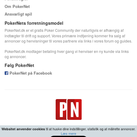
Om PokerNet
Ansvarligt spil
PokerNets forretningsmodel
PokerNet.dk er et gratis Poker Community der naturligvis er afhængig af
indtægter til drift og support. Vores primære indtjening kommer fra salg af
annoncer og henvisninger til vores partnere via links i vores forum og guides.
PokerNet.dk modtager betaling hver gang vi henviser en ny kunde via links
og annoncer.
Følg PokerNet
PokerNet på Facebook
til at huske dine indstillinger, statistik og at målrette annoncer.
Websitet anvender cookies
Læs mere
18+ | Ansvarligt spil -
Center for Ludomani
•
Fortrolighedspolitik