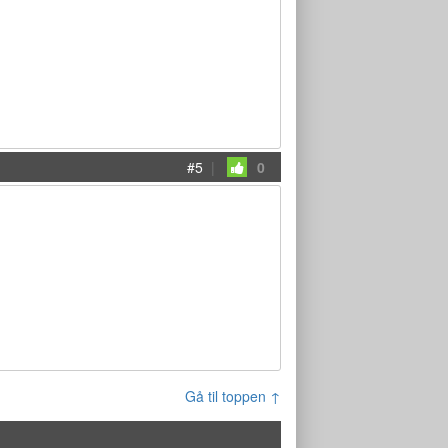
#5
|
0
Gå til toppen ↑