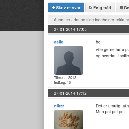
Skriv et svar
Følg tråd
G
Annonce - denne side indeholder reklame
27-01-2014 17:05
aalle
hej
ville gerne høre p
og hvordan i spill
Tilmeldt:
2012
Indlæg: 15
27-01-2014 17:12
nikzz
Det er umuligt at
Men pot pot pot