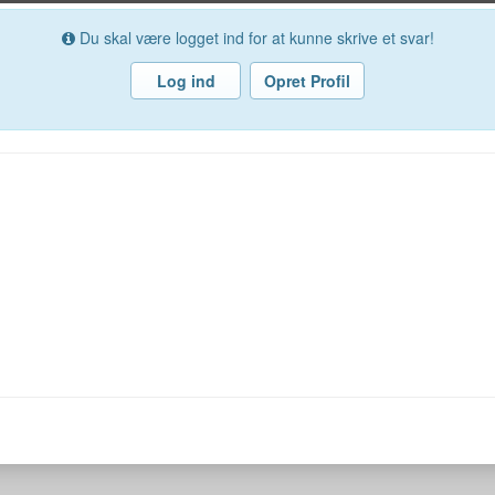
Du skal være logget ind for at kunne skrive et svar!
Log ind
Opret Profil