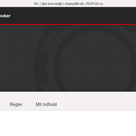
18+ |
Spil ansvarligt
|
stopspillet.dk
|
ROFUS.nu
poker
Regler
Mit indhold