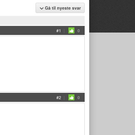
Gå til nyeste svar
#1
|
0
#2
|
0