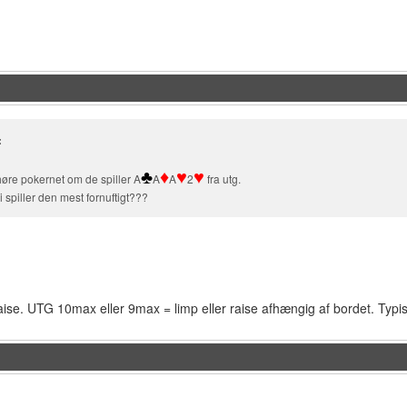
:
♣
♦
♥
♥
høre pokernet om de spiller A
A
A
2
fra utg.
 spiller den mest fornuftigt???
se. UTG 10max eller 9max = limp eller raise afhængig af bordet. Typis