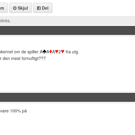
em
Skjul
Del
links.
♣
♦
♥
♥
okernet om de spiller A
A
A
2
fra utg.
er den mest fornuftigt???
 svare 100% på