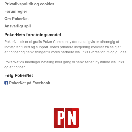
Privatlivspolitik og cookies
Forumregler
Om PokerNet
Ansvarligt spil
PokerNets forretningsmodel
PokerNet.dk er et gratis Poker Community der naturligvis er afhængig af
indtægter til drift og support. Vores primære indtjening kommer fra salg af
annoncer og henvisninger til vores partnere via links i vores forum og guides.
PokerNet.dk modtager betaling hver gang vi henviser en ny kunde via links
og annoncer.
Følg PokerNet
PokerNet på Facebook