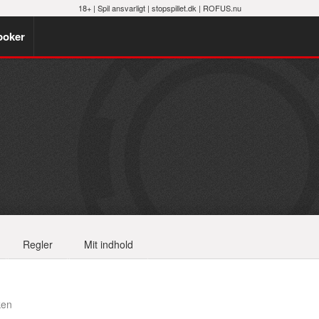
18+ |
Spil ansvarligt
|
stopspillet.dk
|
ROFUS.nu
poker
Regler
Mit indhold
ken