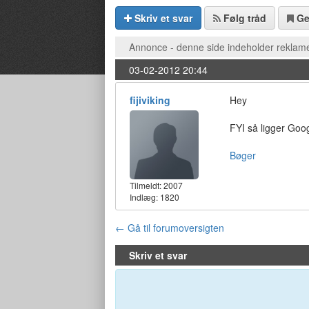
Skriv et svar
Følg tråd
G
Annonce - denne side indeholder reklame
03-02-2012 20:44
fijiviking
Hey
FYI så ligger Goo
Bøger
Tilmeldt:
2007
Indlæg: 1820
← Gå til forumoversigten
Skriv et svar