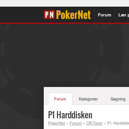
Forum
Lær 
Forum
Kategorier
Søgning
P1 Harddisken
PokerNet
»
Forum
»
Off-Topic
» P1 Harddis