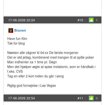
17-06-2026 22:24
#10
|
1
Brunen
Have fun Kim
Tak for blog
Næsten alle vågner kl 04:xx De første morgener.
Det er std jetlag, kombineret med trangen til at spille poker
Man indhenter ca 1 time pr. Døgn
Men det hjælper ægte at spise melatonin, som er håndkøb i
f.eks. CVS
Tag en eller 2 kort inden du går i seng
Rigtig god fornøjelse i Las Vegas
17-06-2026 22:54
#11
|
0