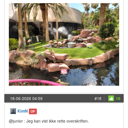
18-06-2026 04:59
#18
|
18
KimN
OP
@junior : Jeg kan vist ikke rette overskriften.