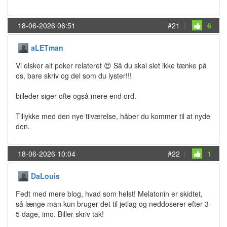
18-06-2026 06:51
#21
|
6
aLETman
Vi elsker alt poker relateret 😍 Så du skal slet ikke tænke på
os, bare skriv og del som du lyster!!!
billeder siger ofte også mere end ord.
Tillykke med den nye tilværelse, håber du kommer til at nyde
den.
18-06-2026 10:04
#22
|
1
DaLouis
Fedt med mere blog, hvad som helst! Melatonin er skidtet,
så længe man kun bruger det til jetlag og neddoserer efter 3-
5 dage, imo. Biller skriv tak!