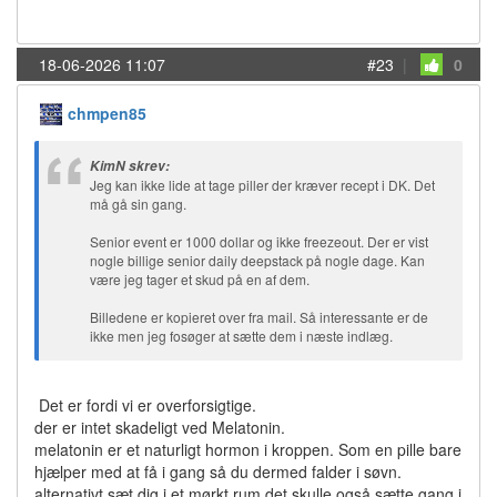
18-06-2026 11:07
#23
|
0
chmpen85
KimN skrev:
Jeg kan ikke lide at tage piller der kræver recept i DK. Det
må gå sin gang.
Senior event er 1000 dollar og ikke freezeout. Der er vist
nogle billige senior daily deepstack på nogle dage. Kan
være jeg tager et skud på en af dem.
Billedene er kopieret over fra mail. Så interessante er de
ikke men jeg fosøger at sætte dem i næste indlæg.
Det er fordi vi er overforsigtige.
der er intet skadeligt ved Melatonin.
melatonin er et naturligt hormon i kroppen. Som en pille bare
hjælper med at få i gang så du dermed falder i søvn.
alternativt sæt dig i et mørkt rum det skulle også sætte gang i