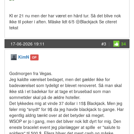
Kl er 21 nu men der har været en hård tur. Så det blive nok
ikke til poker i aften. Måske lidt 6/5 😒Blackjack Se citeret
tekst
17-06-2026 19:11
#3
|
34
KimN
OP
Godmorgen fra Vegas.
Jeg kaldte værelset bedaget, men det gælder ikke for
badeværelset som tydeligt er blevet renoveret. Så man skal
ikke stå i et badekar for at tage et brusebad som man
sommetider skal på de ældre hoteller.
Det lykkedes mig at vinde 37 dollar i 15$ Blackjack. Men jeg
føler mig "snydt" for 9$ da jeg havde blackjack to gange. Har
egentlig aldrig tænkt over at det betyder så meget.
WSOP er jo i gang, men det bliver nok lidt dyrt for mig. Den
eneste bracelet event jeg planlægger at spille er "salute to
soldiers" til 500 $. Ellers bliver det mest cash og måske