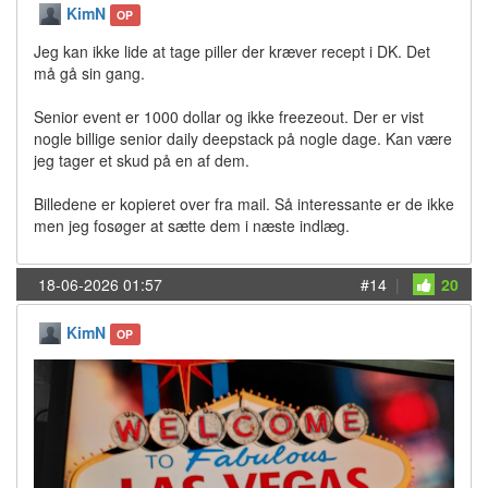
KimN
OP
Jeg kan ikke lide at tage piller der kræver recept i DK. Det
må gå sin gang.
Senior event er 1000 dollar og ikke freezeout. Der er vist
nogle billige senior daily deepstack på nogle dage. Kan være
jeg tager et skud på en af dem.
Billedene er kopieret over fra mail. Så interessante er de ikke
men jeg fosøger at sætte dem i næste indlæg.
18-06-2026 01:57
#14
|
20
KimN
OP