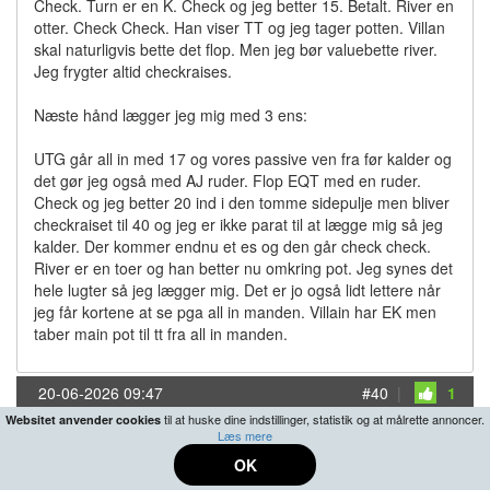
Check. Turn er en K. Check og jeg better 15. Betalt. River en
otter. Check Check. Han viser TT og jeg tager potten. Villan
skal naturligvis bette det flop. Men jeg bør valuebette river.
Jeg frygter altid checkraises.
Næste hånd lægger jeg mig med 3 ens:
UTG går all in med 17 og vores passive ven fra før kalder og
det gør jeg også med AJ ruder. Flop EQT med en ruder.
Check og jeg better 20 ind i den tomme sidepulje men bliver
checkraiset til 40 og jeg er ikke parat til at lægge mig så jeg
kalder. Der kommer endnu et es og den går check check.
River er en toer og han better nu omkring pot. Jeg synes det
hele lugter så jeg lægger mig. Det er jo også lidt lettere når
jeg får kortene at se pga all in manden. Villain har EK men
taber main pot til tt fra all in manden.
20-06-2026 09:47
#40
|
1
til at huske dine indstillinger, statistik og at målrette annoncer.
Websitet anvender cookies
Læs mere
DaLouis
OK
Hehe fed blogstil med korte haender, tanker og billeder,