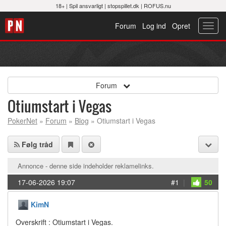
18+ |
Spil ansvarligt
|
stopspillet.dk
|
ROFUS.nu
Forum
Log ind
Opret
Toggl
navig
Forum
Otiumstart i Vegas
PokerNet
»
Forum
»
Blog
» Otiumstart i Vegas
Følg tråd
Annonce - denne side indeholder reklamelinks.
17-06-2026 19:07
#1
|
50
KimN
Overskrift : Otiumstart i Vegas.