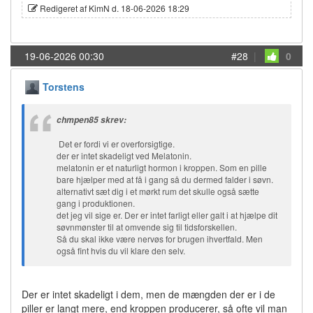
Redigeret af KimN d. 18-06-2026 18:29
19-06-2026 00:30
#28
|
0
Torstens
chmpen85 skrev:
Det er fordi vi er overforsigtige.
der er intet skadeligt ved Melatonin.
melatonin er et naturligt hormon i kroppen. Som en pille
bare hjælper med at få i gang så du dermed falder i søvn.
alternativt sæt dig i et mørkt rum det skulle også sætte
gang i produktionen.
det jeg vil sige er. Der er intet farligt eller galt i at hjælpe dit
søvnmønster til at omvende sig til tidsforskellen.
Så du skal ikke være nervøs for brugen ihvertfald. Men
også fint hvis du vil klare den selv.
Der er intet skadeligt i dem, men de mængden der er i de
piller er langt mere, end kroppen producerer, så ofte vil man