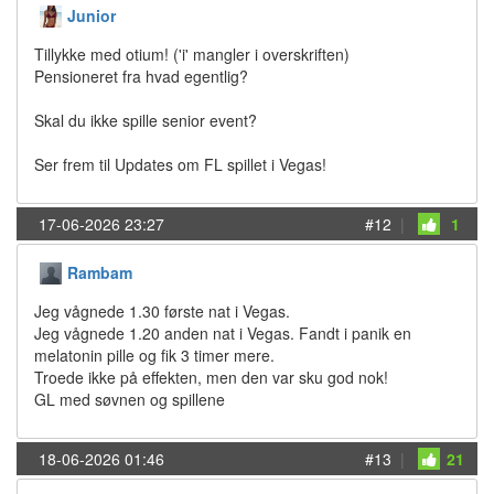
Junior
Tillykke med otium! ('i' mangler i overskriften)
Pensioneret fra hvad egentlig?
Skal du ikke spille senior event?
Ser frem til Updates om FL spillet i Vegas!
17-06-2026 23:27
#12
|
1
Rambam
Jeg vågnede 1.30 første nat i Vegas.
Jeg vågnede 1.20 anden nat i Vegas. Fandt i panik en
melatonin pille og fik 3 timer mere.
Troede ikke på effekten, men den var sku god nok!
GL med søvnen og spillene
18-06-2026 01:46
#13
|
21