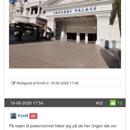
Redigeret af KimN d. 19-06-2026 17:49
19-06-2026 17:54
#32
|
12
KimN
OP
På vejen til pokerrumnet hilser jeg på de her (ingen ide om