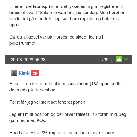
Efter en del krumspring er det lykkedes mig at registrere til
bracelet event "Salute to warriors" på søndag. Men herefter
skulle det gå smertefrit jeg kan bare registre og betale via
appen.
Da jeg alligevel var på Horseshoe sidder jeg nu i
pokerrummet.
20-06-2026 06:38
#39
|
19
KimN
OP
Et par hænder fra eftemiddagssessionen (162 oppe endte
det med) på Horseshoe:
Først får jeg vel stort set foræret potten:
Jeg er i midt position og der bliver raiset til 12 foran mig. Jeg
går med med KQs.
Heads up. Flop 226 regnbue. Ingen i min farve. Check