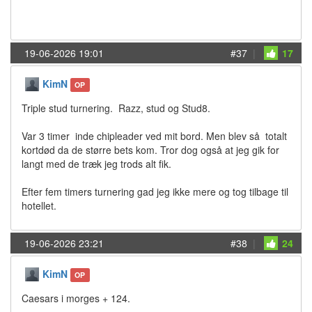
19-06-2026 19:01
#37
|
17
KimN
OP
Triple stud turnering. Razz, stud og Stud8.
Var 3 timer inde chipleader ved mit bord. Men blev så totalt
kortdød da de større bets kom. Tror dog også at jeg gik for
langt med de træk jeg trods alt fik.
Efter fem timers turnering gad jeg ikke mere og tog tilbage til
hotellet.
19-06-2026 23:21
#38
|
24
KimN
OP
Caesars i morges + 124.