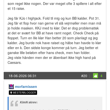
som regel ikke nogen. Der var meget ofte 3 spillere i alt efter
et 15 raise.
Jeg får KJo i highjack. Fold til mig og kun BB kalder. Pot 31.
Jeg får et flop hvor nan gerne vil slå vejrmøller men man må
jo holde masken. KKJ med to klør. Det er dog problematisk
at det er svært for BB at have ramt noget. Check Check på
floppet. Turn en lile klør Han better 20 som planlagt og jeg
kalder. Jeg burde nok have raiset og håbe han havde to klør
eller en k. Den sidste konge kommer på turn. Jeg better et
ganske lille beløbm efter hans check, men han folder.
Jeg viste hånden men der er åbenbart ikke high hand på
Caesars.
18-06-2026 06:31
#20
|
4
morfarnissen
MESTERBLOGGER
KimN skrev: