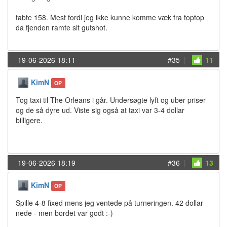
tabte 158. Mest fordi jeg ikke kunne komme væk fra toptop
da fjenden ramte sit gutshot.
19-06-2026 18:11
#35
|
11
KimN
OP
Tog taxi til The Orleans i går. Undersøgte lyft og uber priser
og de så dyre ud. Viste sig også at taxi var 3-4 dollar
billigere.
19-06-2026 18:19
#36
|
13
KimN
OP
Spille 4-8 fixed mens jeg ventede på turneringen. 42 dollar
nede - men bordet var godt :-)