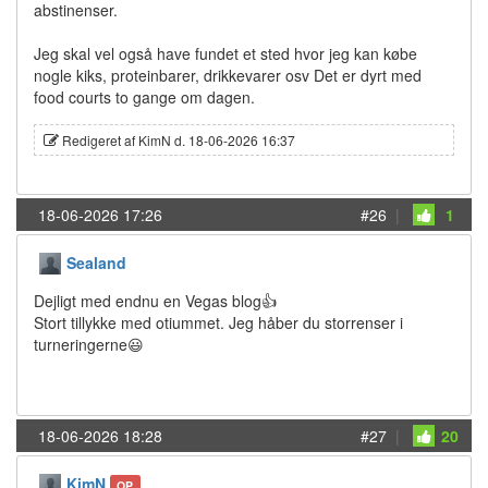
abstinenser.
Jeg skal vel også have fundet et sted hvor jeg kan købe
nogle kiks, proteinbarer, drikkevarer osv Det er dyrt med
food courts to gange om dagen.
Redigeret af KimN d. 18-06-2026 16:37
18-06-2026 17:26
#26
|
1
Sealand
Dejligt med endnu en Vegas blog👍
Stort tillykke med otiummet. Jeg håber du storrenser i
turneringerne😃
18-06-2026 18:28
#27
|
20
KimN
OP