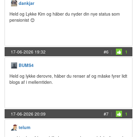
dankjar
Held og Lykke Kim og håber du nyder din nye status som
pensionist 😊
17-06-2026 19:32
#6
|
1
BUMS4
Held og lykke derovre, håber du renser af og måske fyrer lidt
blogs af i mellemtiden.
17-06-2026 20:09
#7
|
1
telum