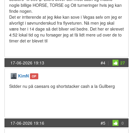
nogle billige HORSE, TORSE og O8 turneringer hvis jeg kan
finde nogen.
Det er irriterende at jeg ikke kan sove i Vegas selv om jeg er
alvorligt i søvnunderskud fra flyveturen. Nå men jeg skal
være her i 14 dage så det bliver vel bedre. Det her er skrevet
4:52 lokal tid og nu forsøger jeg at få lidt mere ud over de to
timer det er blevet til
17-06-2026 19:13
#4
|
27
KimN
OP
Sidder nu på caesars og shortstacker cash a la Gullberg
17-06-2026 19:16
#5
|
0