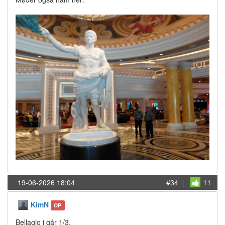
19-06-2026 18:04
#34
|
11
KimN
OP
Bellagio i går 1/3.