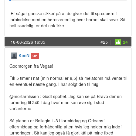
Er sågar ganske sikker på at de giver det til spædbørn i
forbindelse med en hørescreening hvor barnet skal sove. Så
helt skadeligt er det nok ikke
18-06-2026 16:35
#25
|
24
KimN
OP
Godmorgen fra Vegas!
Fik 5 timer i nat (min normal er 6,5) så melatonin må vente til
en eventuel næste gang. I har solgt den til mig.
@morfarnissen : Godt spottet. Jeg kan se på Bravo der en
turnering til 240 i dag hvor man kan øve sig i stud
varianterne
Så planen er Bellagio 1-3 i formiddag og Orleans i
eftermiddag og forhåbentlig aften hvis jeg holder mig inde i
turneringen. Så kan jeg også få gjort kål på mine fixed