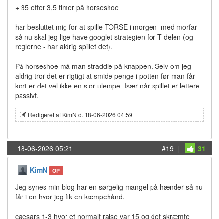
+ 35 efter 3,5 timer på horseshoe
har besluttet mig for at spille TORSE i morgen med morfar
så nu skal jeg lige have googlet strategien for T delen (og
reglerne - har aldrig spillet det).
På horseshoe må man straddle på knappen. Selv om jeg
aldrig tror det er rigtigt at smide penge i potten før man får
kort er det vel ikke en stor ulempe. Især når spillet er lettere
passivt.
Redigeret af KimN d. 18-06-2026 04:59
18-06-2026 05:21
#19
|
31
KimN
OP
Jeg synes min blog har en sørgelig mangel på hænder så nu
får i en hvor jeg fik en kæmpehånd.
caesars 1-3 hvor et normalt raise var 15 og det skræmte