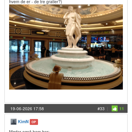
hvem de er - de tre gratier?)
19-06-2026 17:58
#33
|
11
KimN
OP
Møder også ham her: