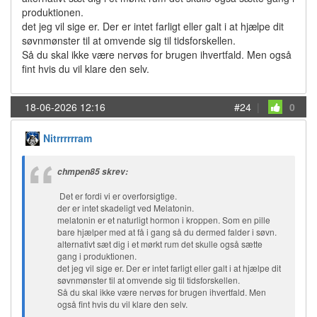
produktionen.
det jeg vil sige er. Der er intet farligt eller galt i at hjælpe dit
søvnmønster til at omvende sig til tidsforskellen.
Så du skal ikke være nervøs for brugen ihvertfald. Men også
fint hvis du vil klare den selv.
18-06-2026 12:16
#24
|
0
Nitrrrrrram
chmpen85 skrev:
Det er fordi vi er overforsigtige.
der er intet skadeligt ved Melatonin.
melatonin er et naturligt hormon i kroppen. Som en pille
bare hjælper med at få i gang så du dermed falder i søvn.
alternativt sæt dig i et mørkt rum det skulle også sætte
gang i produktionen.
det jeg vil sige er. Der er intet farligt eller galt i at hjælpe dit
søvnmønster til at omvende sig til tidsforskellen.
Så du skal ikke være nervøs for brugen ihvertfald. Men
også fint hvis du vil klare den selv.