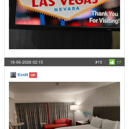
18-06-2026 02:15
#15
|
17
KimN
OP