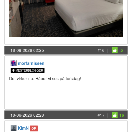
18-06-2026 02:25
#16
|
5
morfarnissen
MESTERBLOGGER
Det virker nu. Håber vi ses på torsdag!
18-06-2026 02:28
#17
|
16
KimN
OP