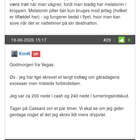
være træt når man vågner, fordi man stadig har melatonin i
kroppen. Melatonin piller bør kun bruges mod jetlag (hvilket
er tilfældet her) - og fungerer bedst i flyet, hvor man kan
sove når det er nattetimer på sin destination.
19-06-2026 15:17
#29
|
9
KimN
OP
Godmorgen fra Vegas.
Øv - jeg har lige skrevet et langt indlæg om gårsdagens
excesser men mistede forbindelsen.
Jeg var ca 200 nede i cash og 240 nede i turneringsindskud.
Tager på Caesars om et par timer. Vi skal se om jeg gider
gentage noget af det jeg skrev lidt mere drypvist.