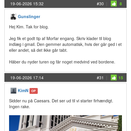
19-06-2026 15:32
#30
|
8
Gunslinger
Hej Kim. Tak for blog.
Jeg fik et godt tip af Morfar engang. Skriv klader til blog
indlæg i gmail. Den gemmer automatisk, hvis der går ged i et
eller andet, så det ikke går tabt.
Håber du nyder turen og får noget medvind ved bordene.
19-06-2026 17:14
#31
|
15
KimN
OP
Sidder nu på Caesars. Det ser ud til vi starter firhændigt.
Ingen rake.