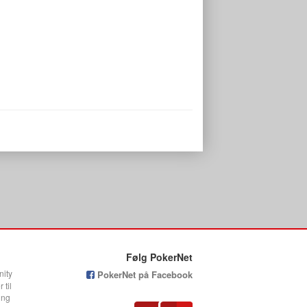
Følg PokerNet
nity
PokerNet på Facebook
 til
ing