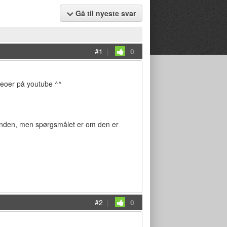
Gå til nyeste svar
#1
|
0
deoer på youtube ^^
 anden, men spørgsmålet er om den er
#2
|
0