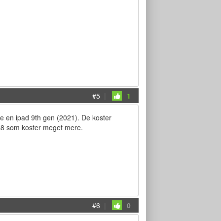
#5
|
1
ale en ipad 9th gen (2021). De koster
 s8 som koster meget mere.
#6
|
0