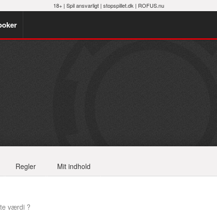
18+ |
Spil ansvarligt
|
stopspillet.dk
|
ROFUS.nu
poker
Regler
Mit indhold
te værdi ?