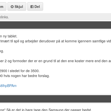
em
Skjul
Del
links.
 ny tablet.
imært til spil og arbejder derudover på at komme igennem samtlige vi
ng.
her 2 og formoder der er en grund til at den ene koster mere end den
?
 2900 i stedet for de 3500.
00 hvis nogen har bedre forslag.
7ds8lhpBPAm
ng" Så er det jo bare tage den Samsung der passer bedst.