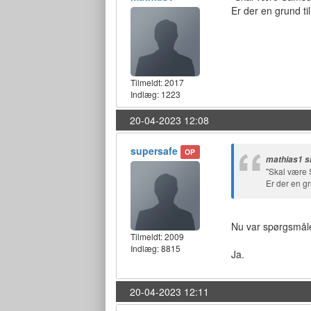
Er der en grund ti
Tilmeldt:
2017
Indlæg: 1223
20-04-2023 12:08
supersafe
OP
mathias1 s
"Skal være 
Er der en gr
Nu var spørgsmåle
Tilmeldt:
2009
Indlæg: 8815
Ja.
20-04-2023 12:11