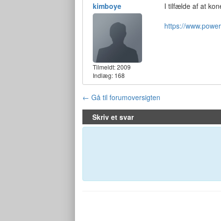
kimboye
I tilfælde af at k
https://www.power
Tilmeldt:
2009
Indlæg: 168
← Gå til forumoversigten
Skriv et svar