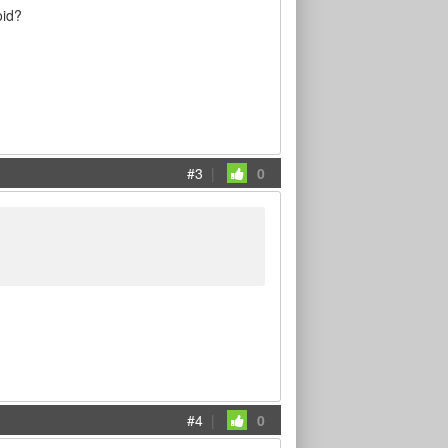
oid?
#3
|
0
#4
|
0