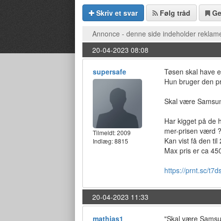
Skriv et svar
Følg tråd
G
Annonce - denne side indeholder reklame
20-04-2023 08:08
supersafe
Tøsen skal have en
Hun bruger den pr
Skal være Samsu
Har kigget på de 
mer-prisen værd 
Tilmeldt:
2009
Kan vist få den til
Indlæg: 8815
Max pris er ca 45
https://prnt.sc/t
20-04-2023 11:33
mathias1
"Skal være Samsu