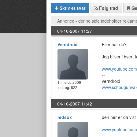
Skriv et svar
Følg tråd
G
Annonce - denne side indeholder reklame
04-10-2007 11:27
Verndroid
Eller har de?
Jeg bliver i hvert f
www.youtube.com
--
verndroid
Tilmeldt:
2006
www.schougunval
Indlæg: 822
04-10-2007 11:42
redsox
den her er da vist
www.youtube.com