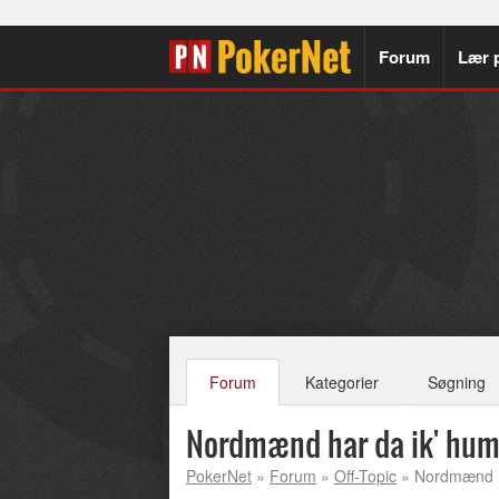
Forum
Lær 
Forum
Kategorier
Søgning
Nordmænd har da ik' humo
PokerNet
»
Forum
»
Off-Topic
» Nordmænd ha