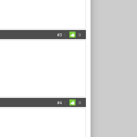
#3
|
0
#4
|
0