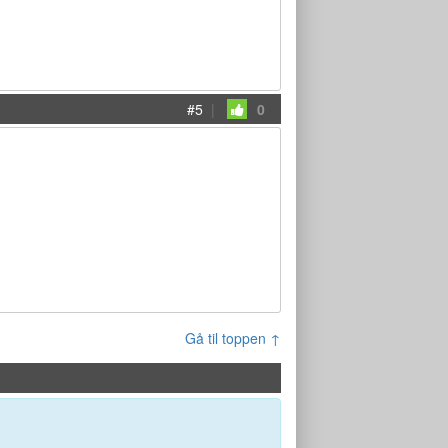
#5
|
0
Gå til toppen ↑