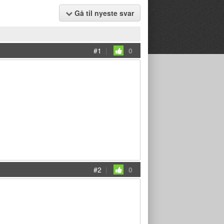
Gå til nyeste svar
#1
|
0
#2
|
0