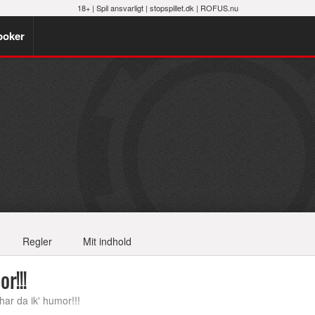
18+ |
Spil ansvarligt
|
stopspillet.dk
|
ROFUS.nu
poker
Regler
Mit indhold
r!!!
r da ik' humor!!!