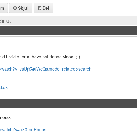
em
Skjul
Del
links.
ald i tvivl efter at have set denne vidoe. ;-)
/watch?v=ysUjYAi0WcQ&mode=related&search=
d.dk
 norsk
/watch?v=aX0-nqRmtos