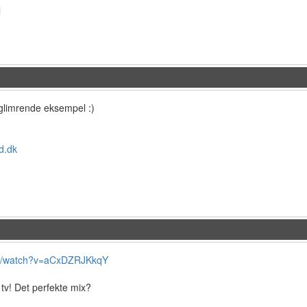
l
glimrende eksempel :)
d.dk
m/watch?v=aCxDZRJKkqY
tv! Det perfekte mix?