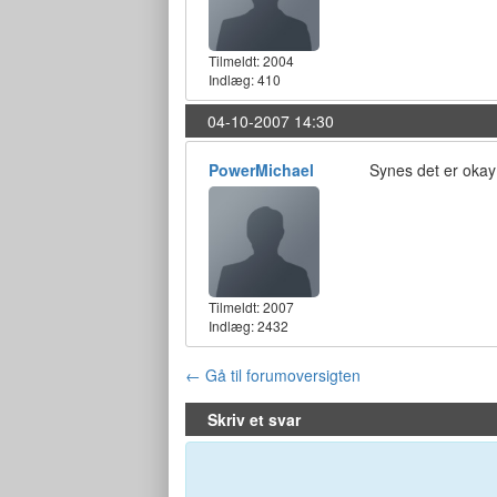
Tilmeldt:
2004
Indlæg: 410
04-10-2007 14:30
PowerMichael
Synes det er okay 
Tilmeldt:
2007
Indlæg: 2432
← Gå til forumoversigten
Skriv et svar