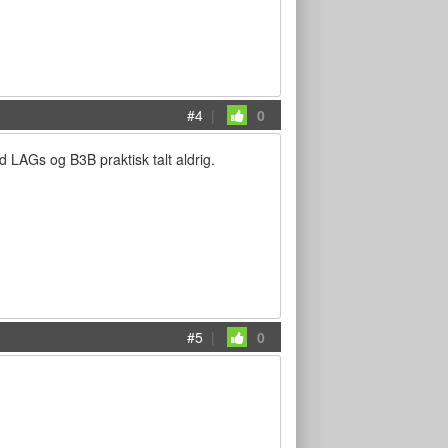
#4
|
0
 LAGs og B3B praktisk talt aldrig.
#5
|
0