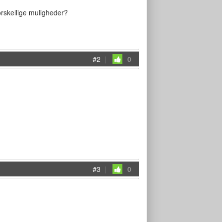
forskellige muligheder?
#2
|
0
#3
|
0