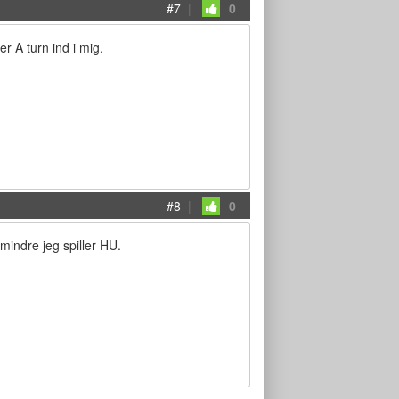
#7
|
0
er A turn ind i mig.
#8
|
0
mindre jeg spiller HU.