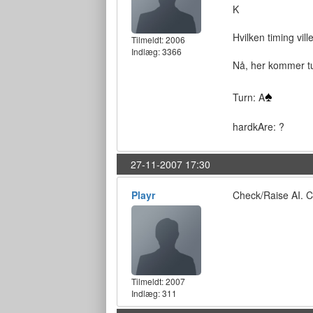
K
Hvilken timing vil
Tilmeldt:
2006
Indlæg: 3366
Nå, her kommer tur
♠
Turn: A
hardkAre: ?
27-11-2007 17:30
Playr
Check/Raise AI. C
Tilmeldt:
2007
Indlæg: 311