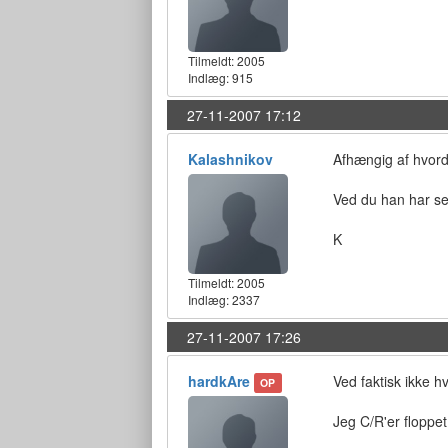
Tilmeldt:
2005
Indlæg: 915
27-11-2007 17:12
Kalashnikov
Afhængig af hvord
Ved du han har se
K
Tilmeldt:
2005
Indlæg: 2337
27-11-2007 17:26
hardkAre
Ved faktisk ikke h
OP
Jeg C/R'er floppet h