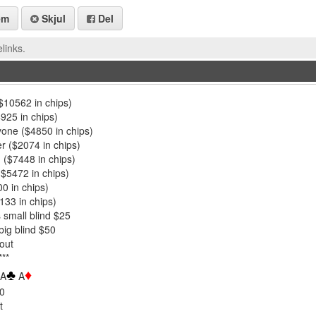
em
Skjul
Del
links.
$10562 in chips)
925 in chips)
one ($4850 in chips)
 ($2074 in chips)
 ($7448 in chips)
($5472 in chips)
00 in chips)
133 in chips)
small blind $25
big blind $50
out
**
♣
♦
 A
A
50
t