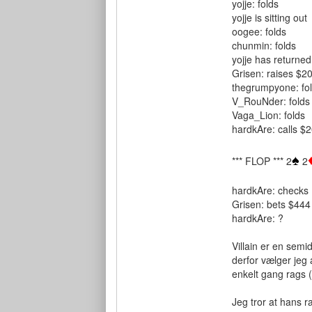
yojje: folds
yojje is sitting out
oogee: folds
chunmin: folds
yojje has returned
Grisen: raises $2
thegrumpyone: fo
V_RouNder: folds
Vaga_Lion: folds
hardkAre: calls $
♠
*** FLOP *** 2
2
hardkAre: checks
Grisen: bets $444
hardkAre: ?
Villain er en semi
derfor vælger jeg 
enkelt gang rags (
Jeg tror at hans r