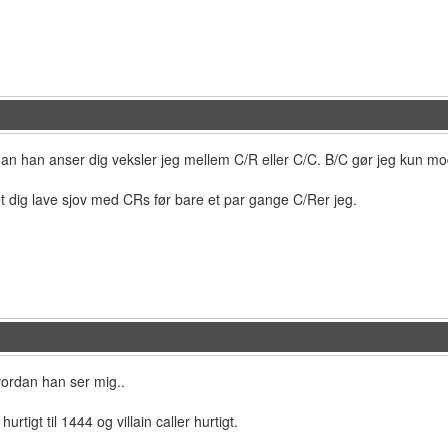
an han anser dig veksler jeg mellem C/R eller C/C. B/C gør jeg kun mod
t dig lave sjov med CRs før bare et par gange C/Rer jeg.
vordan han ser mig..
urtigt til 1444 og villain caller hurtigt.