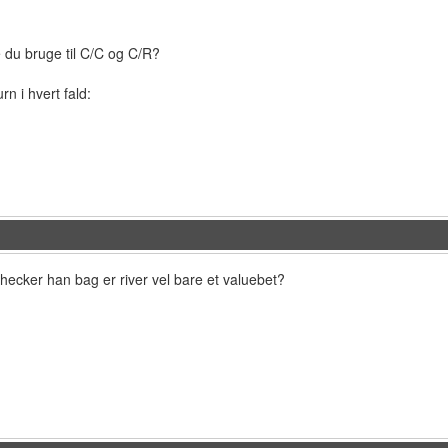
le du bruge til C/C og C/R?
n i hvert fald:
hecker han bag er river vel bare et valuebet?