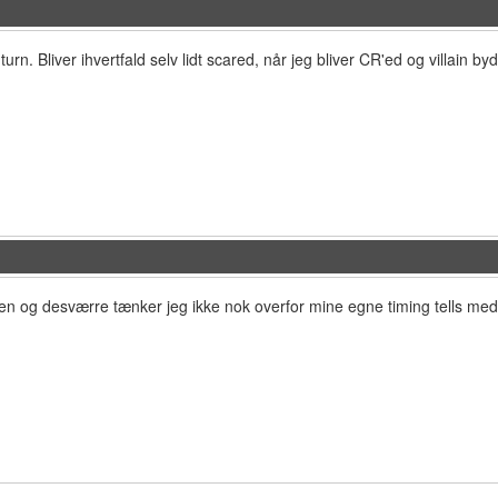
rn. Bliver ihvertfald selv lidt scared, når jeg bliver CR'ed og villain byd
gen og desværre tænker jeg ikke nok overfor mine egne timing tells med