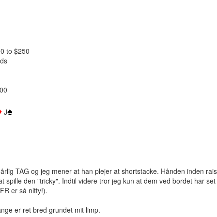
00 to $250
lds
200
♦
♠
J
dårlig TAG og jeg mener at han plejer at shortstacke. Hånden inden rai
at spille den "tricky". Indtil videre tror jeg kun at dem ved bordet har
FR er så nitty!).
ange er ret bred grundet mit limp.