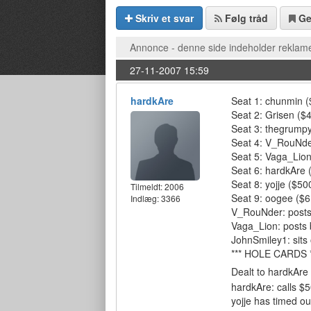
Skriv et svar
Følg tråd
G
Annonce - denne side indeholder reklame
27-11-2007 15:59
hardkAre
Seat 1: chunmin (
Seat 2: Grisen ($4
Seat 3: thegrumpy
Seat 4: V_RouNder
Seat 5: Vaga_Lion
Seat 6: hardkAre 
Seat 8: yojje ($50
Tilmeldt:
2006
Seat 9: oogee ($6
Indlæg: 3366
V_RouNder: posts 
Vaga_Lion: posts 
JohnSmiley1: sits 
*** HOLE CARDS *
Dealt to hardkAre
hardkAre: calls $
yojje has timed ou