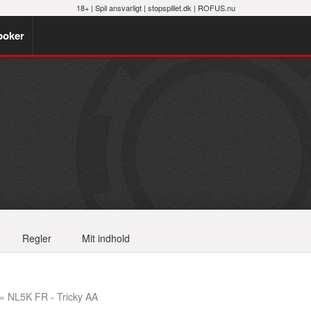
18+ |
Spil ansvarligt
|
stopspillet.dk
|
ROFUS.nu
poker
Regler
Mit indhold
» NL5K FR - Tricky AA