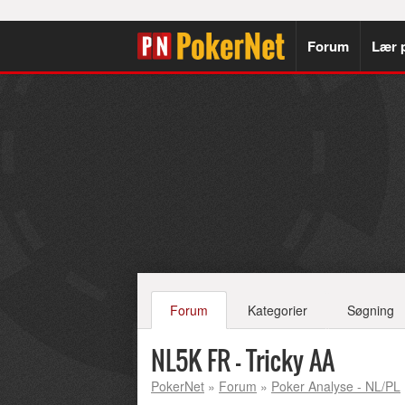
Forum
Lær 
Forum
Kategorier
Søgning
NL5K FR - Tricky AA
PokerNet
»
Forum
»
Poker Analyse - NL/PL