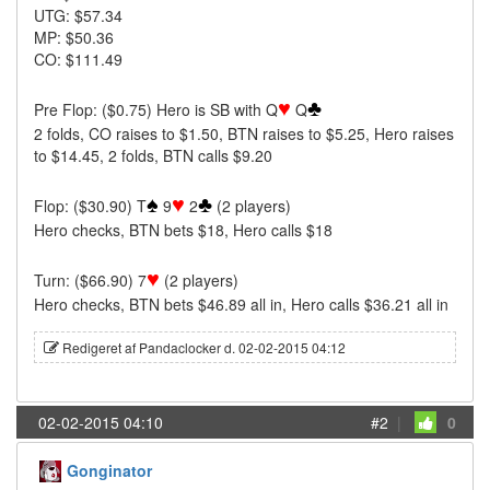
UTG: $57.34
MP: $50.36
CO: $111.49
♥
♣
Pre Flop: ($0.75) Hero is SB with Q
Q
2 folds, CO raises to $1.50, BTN raises to $5.25, Hero raises
to $14.45, 2 folds, BTN calls $9.20
♠
♥
♣
Flop: ($30.90) T
9
2
(2 players)
Hero checks, BTN bets $18, Hero calls $18
♥
Turn: ($66.90) 7
(2 players)
Hero checks, BTN bets $46.89 all in, Hero calls $36.21 all in
Redigeret af Pandaclocker d. 02-02-2015 04:12
02-02-2015 04:10
#2
|
0
Gonginator