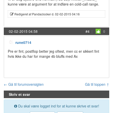
kunne være at argument for at indføre en cold-call range.
Redigeret af Pandaclocker d. 02-02-2015 04:16
02-02-2015 04:58
#4
|
0
rune0714
Pre er fint, postflop better jeg oftest, men cc er sikkert fint
hvis ikke du har for mange 4b bluffs med Ax
← Gå til forumoversigten
Gå til toppen ↑
Skriv et svar
Du skal være logget ind for at kunne skrive et svar!