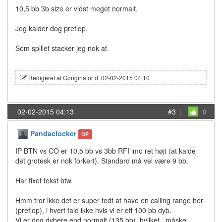
10,5 bb 3b size er vidst meget normalt.
Jeg kalder dog preflop.
Som spillet stacker jeg nok af.
Redigeret af Gonginator d. 02-02-2015 04:10
02-02-2015 04:13
#3
|
0
Pandaclocker
OP
IP BTN vs CO er 10,5 bb vs 3bb RFI imo ret højt (at kalde
det grotesk er nok forkert). Standard må vel være 9 bb.
Har fixet tekst btw.
Hmm tror ikke det er super fedt at have en calling range her
(preflop), i hvert fald ikke hvis vi er eff 100 bb dyb.
Vi er dog dybere end normalt (135 bb), hvilket _måske_