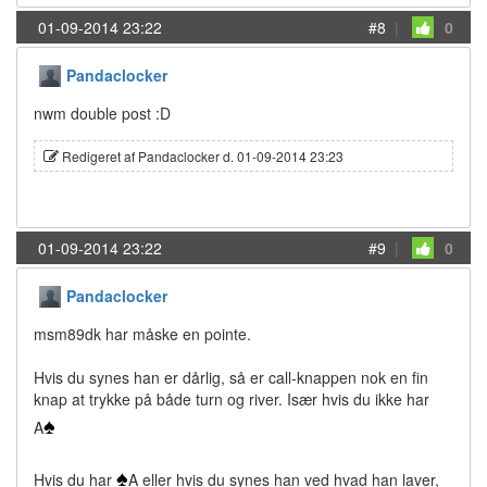
01-09-2014 23:22
#8
|
0
Pandaclocker
nwm double post :D
Redigeret af Pandaclocker d. 01-09-2014 23:23
01-09-2014 23:22
#9
|
0
Pandaclocker
msm89dk har måske en pointe.
Hvis du synes han er dårlig, så er call-knappen nok en fin
knap at trykke på både turn og river. Især hvis du ikke har
♠
A
♠
Hvis du har
A eller hvis du synes han ved hvad han laver,