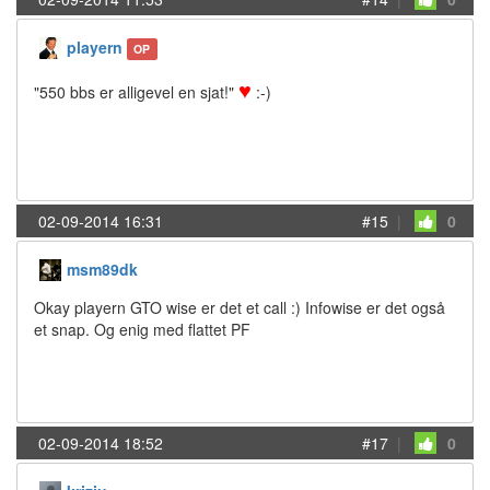
playern
OP
♥
"550 bbs er alligevel en sjat!"
:-)
02-09-2014 16:31
#15
|
0
msm89dk
Okay playern GTO wise er det et call :) Infowise er det også
et snap. Og enig med flattet PF
02-09-2014 18:52
#17
|
0