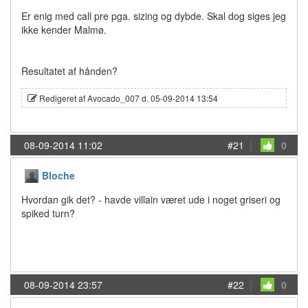
Er enig med call pre pga. sizing og dybde. Skal dog siges jeg
ikke kender Malmø.
Resultatet af hånden?
Redigeret af Avocado_007 d. 05-09-2014 13:54
08-09-2014 11:02
#21
|
0
Bloche
Hvordan gik det? - havde villain været ude i noget griseri og
spiked turn?
08-09-2014 23:57
#22
|
0