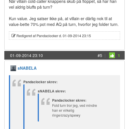
Når villain cold-caller knappens skub på floppet, så har han
vel aldrig bluffs på turn?
Kun value. Jeg satser ikke på, at villain er dårlig nok til at
value-bette 70% pot med AQ på turn, hvorfor jeg folder turn.
Redigeret af Pandaclocker d. 01-09-2014 23:15
01-09-2014 23:10
#5
|
1
sNABELA
Pandaclocker skrev:
sNABELA skrev:
Pandaclocker skrev:
Fold turn tror jeg, ved mindre
han er virkelig
ringe/crazy/spewy