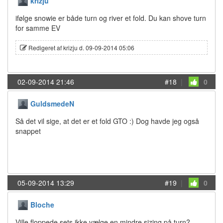
krizju
ifølge snowie er både turn og river et fold. Du kan shove turn
for samme EV
Redigeret af krizju d. 09-09-2014 05:06
02-09-2014 21:46
#18
|
0
GuldsmedeN
Så det vil sige, at det er et fold GTO :) Dog havde jeg også
snappet
05-09-2014 13:29
#19
|
0
Bloche
Ville floppede sets ikke vælge en mindre sizing på turn?