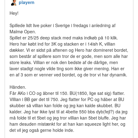
playern
Hey!
Spillede lidt live poker i Sverige i fredags i anledning af
Malmø Open.
Spillet er 25/25 deep stack med maks indkøb på 10 klik.
Hero har købt ind for 3K og stacken er i 14ish K, villian
dækker. Vi er sidst på aftenen og Hero har domineret bordet,
som består af spillere som tror de er gode, men som alle har
store leaks. Villian er nok den bedste af de dårlige, men
laver stadigt nogle vilde ting som ikke giver mening. Han er
en af 3 som er venner ved bordet, og de tror vi har dynamik.
Hånden.
Får AKo i CO og åbner til 150. BU(1850, lige sat sig) flatter.
Villian i BB gør det til 750. Jeg flatter for PC og håber at BU
skubber så villian kan folde og jeg kan kalde skubbet. BU
kalder. Jeg har ikke lyst til at 4bette 550 bbs dyb(fejl?) da jeg
må folde til et 5bet og jeg tror villian kan 5bet bluffe. Jeg har
ham desuden mistænkt for at han kan squeeze light her, og
det vil jeg også gerne holde inde.