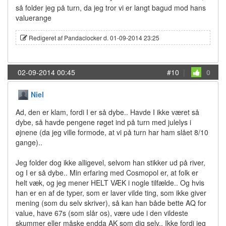
så folder jeg på turn, da jeg tror vi er langt bagud mod hans
valuerange
Redigeret af Pandaclocker d. 01-09-2014 23:25
02-09-2014 00:45
#10
|
0
Niel
Ad, den er klam, fordi I er så dybe.. Havde I ikke været så
dybe, så havde pengene røget ind på turn med julelys i
øjnene (da jeg ville formode, at vi på turn har ham slået 8/10
gange)..
Jeg folder dog ikke alligevel, selvom han stikker ud på river,
og I er så dybe.. Min erfaring med Cosmopol er, at folk er
helt væk, og jeg mener HELT VÆK i nogle tilfælde.. Og hvis
han er en af de typer, som er laver vilde ting, som ikke giver
mening (som du selv skriver), så kan han både bette AQ for
value, have 67s (som slår os), være ude i den vildeste
skummer eller måske endda AK som dig selv.. Ikke fordi jeg