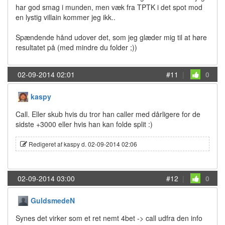
har god smag i munden, men væk fra TPTK i det spot mod
en lystig villain kommer jeg ikk..
Spændende hånd udover det, som jeg glæder mig til at høre
resultatet på (med mindre du folder ;))
02-09-2014 02:01
#11
|
0
kaspy
Call. Eller skub hvis du tror han caller med dårligere for de
sidste +3000 eller hvis han kan folde split :)
Redigeret af kaspy d. 02-09-2014 02:06
02-09-2014 03:00
#12
|
0
GuldsmedeN
Synes det virker som et ret nemt 4bet -> call udfra den info