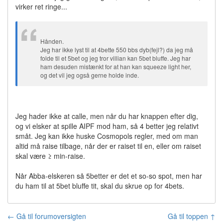
virker ret ringe...
Hånden.
Jeg har ikke lyst til at 4bette 550 bbs dyb(fejl?) da jeg må
folde til et 5bet og jeg tror villian kan 5bet bluffe. Jeg har
ham desuden mistænkt for at han kan squeeze light her,
og det vil jeg også gerne holde inde.
Jeg hader ikke at calle, men når du har knappen efter dig,
og vi elsker at spille AIPF mod ham, så 4 better jeg relativt
småt. Jeg kan ikke huske Cosmopols regler, med om man
altid må raise tilbage, når der er raiset til en, eller om raiset
skal være ≥ min-raise.
Når Abba-elskeren så 5better er det et so-so spot, men har
du ham til at 5bet bluffe tit, skal du skrue op for 4bets.
← Gå til forumoversigten
Gå til toppen ↑