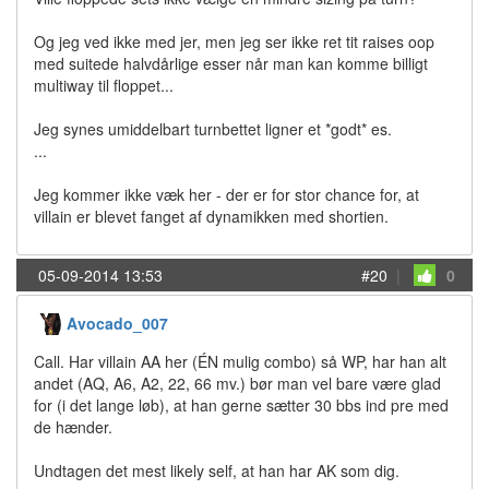
Og jeg ved ikke med jer, men jeg ser ikke ret tit raises oop
med suitede halvdårlige esser når man kan komme billigt
multiway til floppet...
Jeg synes umiddelbart turnbettet ligner et *godt* es.
...
Jeg kommer ikke væk her - der er for stor chance for, at
villain er blevet fanget af dynamikken med shortien.
05-09-2014 13:53
#20
|
0
Avocado_007
Call. Har villain AA her (ÉN mulig combo) så WP, har han alt
andet (AQ, A6, A2, 22, 66 mv.) bør man vel bare være glad
for (i det lange løb), at han gerne sætter 30 bbs ind pre med
de hænder.
Undtagen det mest likely self, at han har AK som dig.