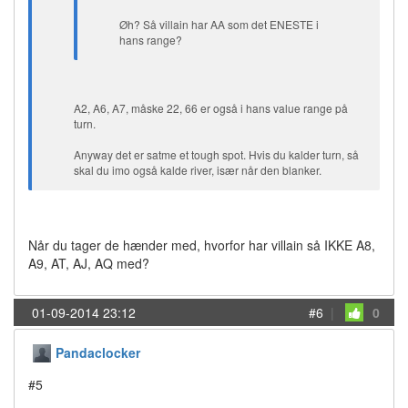
Øh? Så villain har AA som det ENESTE i
hans range?
A2, A6, A7, måske 22, 66 er også i hans value range på
turn.
Anyway det er satme et tough spot. Hvis du kalder turn, så
skal du imo også kalde river, især når den blanker.
Når du tager de hænder med, hvorfor har villain så IKKE A8,
A9, AT, AJ, AQ med?
01-09-2014 23:12
#6
|
0
Pandaclocker
#5