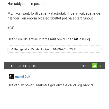
Har uddybet min post nu.
MEn kort sagt, fordi det er katastrofalt ringe at valuebette de
hænder i en enorm bloated 3bettet pot på et tørt runout.
#OP
♠
Det er en lille smule interessant om du har A
eller ej.
Redigeret af Pandaclocker d. 01-09-2014 23:21
01-09-2014 23:19
#7
|
4
msm89dk
Det var livepoker i Malmø siger du? Så caller jeg bare :D