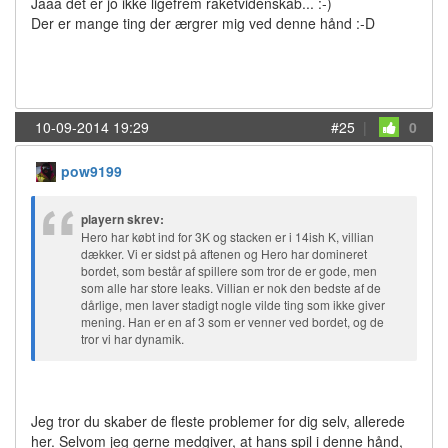
Jaaa det er jo ikke ligefrem raketvidenskab... :-)
Der er mange ting der ærgrer mig ved denne hånd :-D
10-09-2014 19:29
#25
|
0
pow9199
playern skrev:
Hero har købt ind for 3K og stacken er i 14ish K, villian
dækker. Vi er sidst på aftenen og Hero har domineret
bordet, som består af spillere som tror de er gode, men
som alle har store leaks. Villian er nok den bedste af de
dårlige, men laver stadigt nogle vilde ting som ikke giver
mening. Han er en af 3 som er venner ved bordet, og de
tror vi har dynamik.
Jeg tror du skaber de fleste problemer for dig selv, allerede
her. Selvom jeg gerne medgiver, at hans spil i denne hånd,