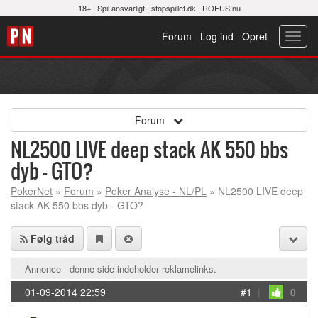
18+ |
Spil ansvarligt
|
stopspillet.dk
|
ROFUS.nu
Forum
Log ind
Opret
Toggl
navig
Forum
NL2500 LIVE deep stack AK 550 bbs
dyb - GTO?
PokerNet
»
Forum
»
Poker Analyse - NL/PL
» NL2500 LIVE deep
stack AK 550 bbs dyb - GTO?
Følg tråd
Annonce - denne side indeholder reklamelinks.
01-09-2014 22:59
#1
|
0