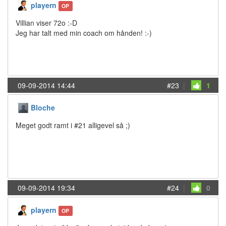
playern
OP
Villian viser 72o :-D
Jeg har talt med min coach om hånden! :-)
09-09-2014 14:44
#23
|
1
Bloche
Meget godt ramt i #21 alligevel så ;)
09-09-2014 19:34
#24
|
0
playern
OP