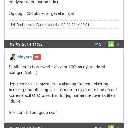
og dynamik du har på villain.
Og dog... 550bbs er alligevel en sjat
Redigeret af GuldsmedeN d. 02-09-2014 03:01
02-09-2014 11:52
#13
|
0
playern
OP
Spottet er jo ikke svært hvis vi er 100bbs dybe - deraf
spørgsmålet. :-)
Jeg kender alt til niveauet i Malmø og fornemmelser og
følelser generelt - Jeg var nok mere på jagt efter bud på det
korrekte spil GTO-wise, hvorfor jeg har ændret overskriften
lidt. :-)
Ser frem til flere gode svar.
02-09-2014 11:53
#14
|
0