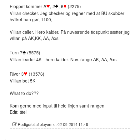
♥
♠
♦
Floppet kommer A
, 2
, 6
(2275)
Villian checker. Jeg checker og regner med at BU skubber -
hvilket han gør, 1100,-
Villian caller. Hero kalder. På nuværende tidspunkt sætter jeg
villian på AK,KK, AA, Axs
♠
Turn 7
(5575)
Villian leader 4K - hero kalder. Nuv. range AK, AA, Axs
♥
River 3
(13576)
Villian bet 5K
What to do???
Kom gerne med input til hele linjen samt rangen.
Edit: titel
Redigeret af playern d. 02-09-2014 11:48