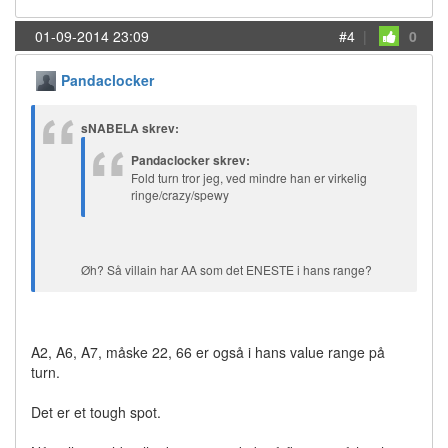
01-09-2014 23:09
#4
|
0
Pandaclocker
sNABELA skrev:
Pandaclocker skrev:
Fold turn tror jeg, ved mindre han er virkelig
ringe/crazy/spewy
Øh? Så villain har AA som det ENESTE i hans range?
A2, A6, A7, måske 22, 66 er også i hans value range på
turn.
Det er et tough spot.