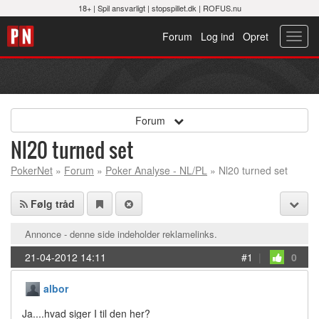
18+ |
Spil ansvarligt
|
stopspillet.dk
|
ROFUS.nu
Forum
Log ind
Opret
Toggl
navig
Forum
Nl20 turned set
PokerNet
»
Forum
»
Poker Analyse - NL/PL
» Nl20 turned set
Følg tråd
Annonce - denne side indeholder reklamelinks.
21-04-2012 14:11
#1
|
0
albor
Ja....hvad siger I til den her?