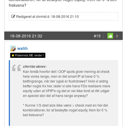
frekvens?
Redigeret af chrrrist d. 18-08-2016 21:10
18-08-2016 21:32
#15
|
0
walth
Pokernets ME vinder !
chrrrist skrev:
Kan forstå hvorfor det i OOP spots giver mening at check
hele vores range, men er det smart IP at have 0 %
bettingrange, når der også er flushdraws? Hvis vi aldrig
better nogle Kx her, lader vi alle hans FDs realisere mere
equity uden at VPIP'e og det er vel ikke fordi at AK udgør
en speciel stor del af hans range anyway?
* Kunne 1/3 cbet size ikke være > check med en hel del
kombinationer, for at beskytte noget equity, frem for 0 %
bet-frekvens?