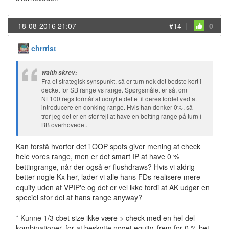
18-08-2016 21:07
#14
|
0
chrrrist
walth skrev:
Fra et strategisk synspunkt, så er turn nok det bedste kort i
decket for SB range vs range. Spørgsmålet er så, om
NL100 regs formår at udnytte dette til deres fordel ved at
introducere en donking range. Hvis han donker 0%, så
tror jeg det er en stor fejl at have en betting range på turn i
BB overhovedet.
Kan forstå hvorfor det i OOP spots giver mening at check
hele vores range, men er det smart IP at have 0 %
bettingrange, når der også er flushdraws? Hvis vi aldrig
better nogle Kx her, lader vi alle hans FDs realisere mere
equity uden at VPIP'e og det er vel ikke fordi at AK udgør en
speciel stor del af hans range anyway?
* Kunne 1/3 cbet size ikke være > check med en hel del
kombinationer, for at beskytte noget equity, frem for 0 % bet-