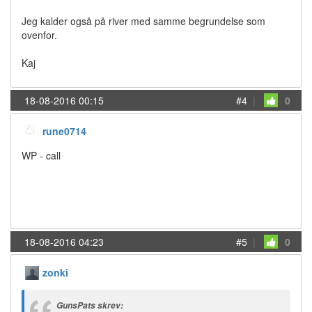
Jeg kalder også på river med samme begrundelse som
ovenfor.
Kaj
18-08-2016 00:15
#4
|
0
rune0714
WP - call
18-08-2016 04:23
#5
|
0
zonki
GunsPats skrev: