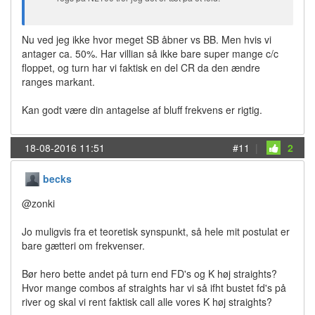
Nu ved jeg ikke hvor meget SB åbner vs BB. Men hvis vi
antager ca. 50%. Har villian så ikke bare super mange c/c
floppet, og turn har vi faktisk en del CR da den ændre
ranges markant.
Kan godt være din antagelse af bluff frekvens er rigtig.
18-08-2016 11:51
#11
|
2
becks
@zonki
Jo muligvis fra et teoretisk synspunkt, så hele mit postulat er
bare gætteri om frekvenser.
Bør hero bette andet på turn end FD's og K høj straights?
Hvor mange combos af straights har vi så ifht bustet fd's på
river og skal vi rent faktisk call alle vores K høj straights?