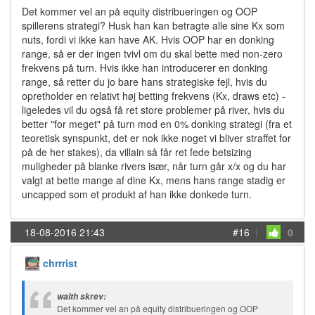
Det kommer vel an på equity distribueringen og OOP
spillerens strategi? Husk han kan betragte alle sine Kx som
nuts, fordi vi ikke kan have AK. Hvis OOP har en donking
range, så er der ingen tvivl om du skal bette med non-zero
frekvens på turn. Hvis ikke han introducerer en donking
range, så retter du jo bare hans strategiske fejl, hvis du
opretholder en relativt høj betting frekvens (Kx, draws etc) -
ligeledes vil du også få ret store problemer på river, hvis du
better "for meget" på turn mod en 0% donking strategi (fra et
teoretisk synspunkt, det er nok ikke noget vi bliver straffet for
på de her stakes), da villain så får ret fede betsizing
muligheder på blanke rivers især, når turn går x/x og du har
valgt at bette mange af dine Kx, mens hans range stadig er
uncapped som et produkt af han ikke donkede turn.
18-08-2016 21:43
#16
|
0
chrrrist
walth skrev:
Det kommer vel an på equity distribueringen og OOP