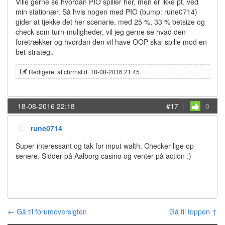
Ville gerne se hvordan PIO spiller her, men er ikke pt. ved
min stationær. Så hvis nogen med PIO (bump: rune0714)
gider at tjekke det her scenarie, med 25 %, 33 % betsize og
check som turn-muligheder, vil jeg gerne se hvad den
foretrækker og hvordan den vil have OOP skal spille mod en
bet-strategi.
Redigeret af chrrrist d. 18-08-2016 21:45
18-08-2016 22:18
#17
|
0
rune0714
Super interessant og tak for input walth. Checker lige op
senere. Sidder på Aalborg casino og venter på action :)
← Gå til forumoversigten
Gå til toppen ↑