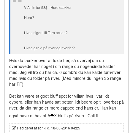
V All in for 58$ - Hero dækker
Hero?
Hvad siger I til Turn action?
Hvad gør vi på river og hvorfor?
Hvis du tænker over at folde her, så overvej om du
overhovedet har noget i din range du nogensinde kalder
med. Jeg vil tro du har ca. 0 combi's du kan kalde turn/river
med hvis du folder på river. (Med mindre du ingen 3b range
har PF).
Det kan være et godt bluff spot for villian hvis i var lidt
dybere, eller han havde sat potten lidt bedre op til overbet på
river, da din range er mere capped end hans er. Han kan
♣
også have et hav af A
X bluffs på riven.. Call it
Redigeret af zonki d. 18-08-2016 04:25