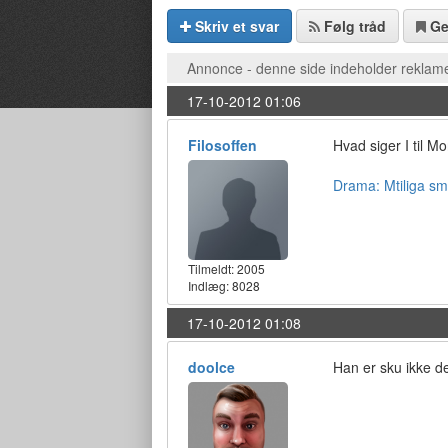
Skriv et svar
Følg tråd
G
Annonce - denne side indeholder reklame
17-10-2012 01:06
Filosoffen
Hvad siger I til M
Drama: Mtiliga smi
Tilmeldt:
2005
Indlæg: 8028
17-10-2012 01:08
doolce
Han er sku ikke de