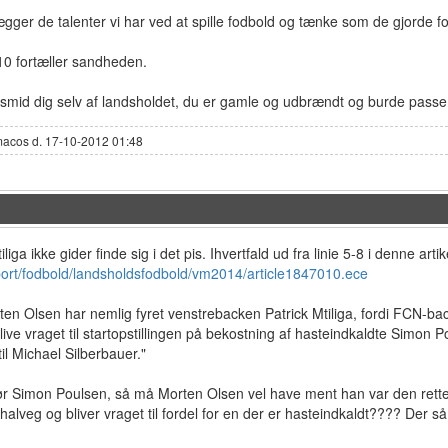
ægger de talenter vi har ved at spille fodbold og tænke som de gjorde fo
0 fortæller sandheden.
smid dig selv af landsholdet, du er gamle og udbrændt og burde passe 
macos d. 17-10-2012 01:48
liga ikke gider finde sig i det pis. Ihvertfald ud fra linie 5-8 i denne artik
port/fodbold/landsholdsfodbold/vm2014/article1847010.ece
en Olsen har nemlig fyret venstrebacken Patrick Mtiliga, fordi FCN-b
blive vraget til startopstillingen på bekostning af hasteindkaldte Simon 
il Michael Silberbauer."
ør Simon Poulsen, så må Morten Olsen vel have ment han var den rett
halveg og bliver vraget til fordel for en der er hasteindkaldt???? Der så