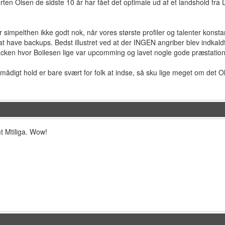
en Olsen de sidste 10 år har fået det optimale ud af et landshold fra 
er simpelthen ikke godt nok, når vores største profiler og talenter konst
l at have backups. Bedst illustret ved at der INGEN angriber blev indkaldt
cken hvor Boilesen lige var upcomming og lavet nogle gode præstatione
mådigt hold er bare svært for folk at indse, så sku lige meget om det O
t Mtiliga. Wow!