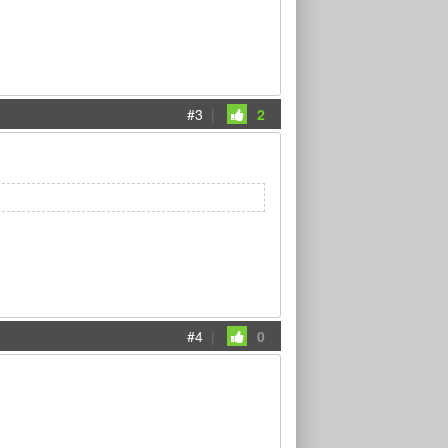
#3
|
2
#4
|
0