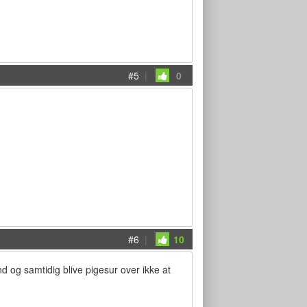
#5
|
0
#6
|
10
d og samtidig blive pigesur over ikke at