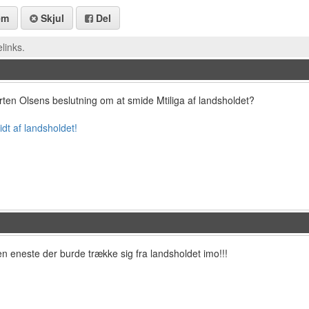
em
Skjul
Del
links.
orten Olsens beslutning om at smide Mtiliga af landsholdet?
dt af landsholdet!
n eneste der burde trække sig fra landsholdet imo!!!