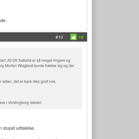
nde.
#10
|
19
klart: Alt DK fodbold er så meget ringere og
en og Morten Wiegkost burde trække sig og der
r siden, det er bare ikke godt nok.
ve i Vordingborg istedet.
 stupid udtalelse.