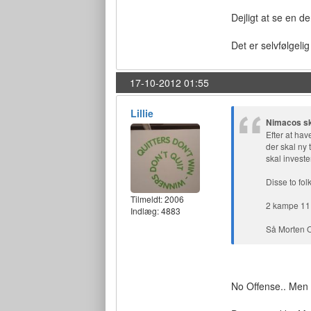
Dejligt at se en 
Det er selvfølgeli
17-10-2012 01:55
Lillie
Nimacos sk
Efter at hav
der skal ny 
skal investe
Disse to fol
Tilmeldt:
2006
2 kampe 11 
Indlæg: 4883
Så Morten O
No Offense.. Men 