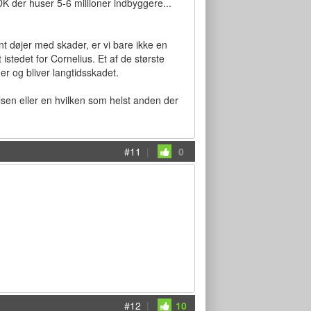
DK der huser 5-6 millioner indbyggere...
ant døjer med skader, er vi bare ikke en
 istedet for Cornelius. Et af de største
r og bliver langtidsskadet.
lsen eller en hvilken som helst anden der
#11
|
0
#12
|
10