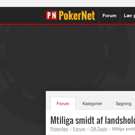
Forum
Lær 
Forum
Kategorier
Søgning
Mtiliga smidt af landshol
PokerNet
»
Forum
»
Off-Topic
» Mtiliga smid