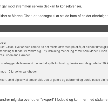
der går mod strømmen selvom det kan få konsekvenser.
g klart at Morten Olsen er nødsaget til at smide ham af holdet efterfølge
rev:
e set +1000 live fodbold kampe fra det meste af verden på et år, er billedet rimeligt 
tænkning til før det vil ændre sig. I ny tænkning mener jeg at folk som Morten Ols
res i udenlands kræfter.
k ødelægger de talenter vi har ved at spille fodbold og tænke som de gjorde for 20 å
mod 10 fortæller sandheden.
lsen, smid dig selv af landsholdet, du er gamle og udbrændt og burde passe din ha
undrer mig sku over du er "ekspert" i fodbold og kommer med sådan en