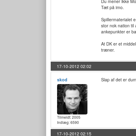
Du mener ikke Mort
Tæt på imo.
Spillermaterialet 
stor nok nation ti
ankepunkter er ba
At DK er et middel
træner.
17-10-2012 02:02
skod
Slap af det er dum
Tilmeldt:
2005
Indlæg: 6590
17-10-2012 02:15