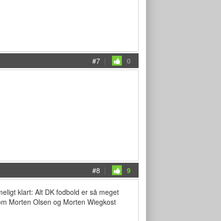
#7
|
0
#8
|
9
meligt klart: Alt DK fodbold er så meget
lk som Morten Olsen og Morten Wiegkost