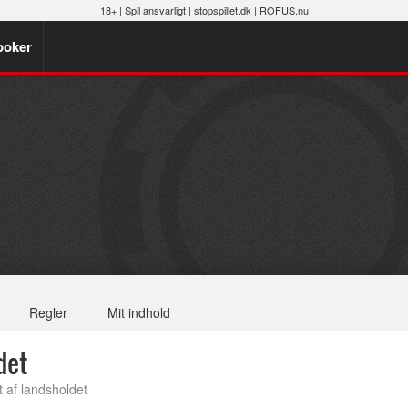
18+ |
Spil ansvarligt
|
stopspillet.dk
|
ROFUS.nu
poker
Regler
Mit indhold
det
t af landsholdet