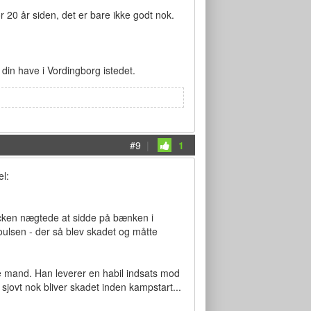
r 20 år siden, det er bare ikke godt nok.
din have i Vordingborg istedet.
#9
|
1
el:
acken nægtede at sidde på bænken i
Poulsen - der så blev skadet og måtte
e mand. Han leverer en habil indsats mod
 sjovt nok bliver skadet inden kampstart...