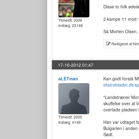
Disse to folk ødel
2 kampe 11 mod 1
Tilmeldt:
2006
Indlæg: 23146
Så Morten Olsen, 
Redigeret af Ni
17-10-2012 01:47
aLETman
Kan godt forstå Mti
ekstrabladet.dk/s
"Landstræner Mort
skuffelse over at 
overlade pladsen t
Tilmeldt:
2005
Han var udtaget f
Indlæg: 4149
Bulgarien i anden 
Sødt.