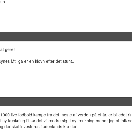
mo.....
 at gøre!
ynes Mtiliga er en klovn efter det stunt..
+1000 live fodbold kampe fra det meste af verden på et år, er billedet ri
l ny tænkning til før det vil ændre sig. I ny tænkning mener jeg at fo
g der skal investeres i udenlands kræfter.