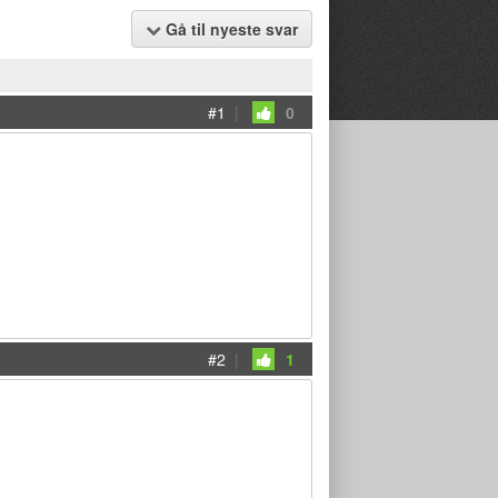
Gå til nyeste svar
#1
|
0
#2
|
1