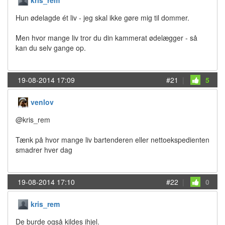
kris_rem
Hun ødelagde ét liv - jeg skal ikke gøre mig til dommer.
Men hvor mange liv tror du din kammerat ødelægger - så
kan du selv gange op.
19-08-2014 17:09
#21
|
5
venlov
@kris_rem
Tænk på hvor mange liv bartenderen eller nettoekspedienten
smadrer hver dag
19-08-2014 17:10
#22
|
0
kris_rem
De burde også kildes ihjel.