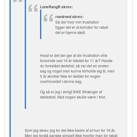
LoneRangR skrev:
roedroed skrev:
Så der hvor min frustration
ligger det er at kvinden for rabat
det er hjerne dødt.
Hvad er det der gør at din frustration ville
forsvinde ved 16 år istedet for 11 år? Havde
du foreslået dødstraf, så var det en anden
sag og noget man kunne forholde sig til, men
5 år ændrer ikke en tøddel for nogen
overhovedet i denne sag.
Og så er jeg i øvrigt IKKE tilhænger af
dødsstraf, ifald nogen skulle være i tvivl.
Som jeg skrev, jeg for det ikke bedre af at hun for 16 år..
Men jeg forstå ganske simpelt ikke hvorfor man for rabat