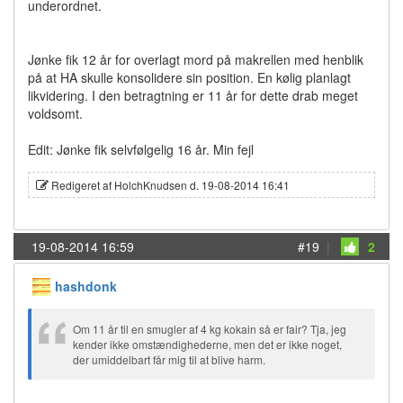
underordnet.
Jønke fik 12 år for overlagt mord på makrellen med henblik
på at HA skulle konsolidere sin position. En kølig planlagt
likvidering. I den betragtning er 11 år for dette drab meget
voldsomt.
Edit: Jønke fik selvfølgelig 16 år. Min fejl
Redigeret af HolchKnudsen d. 19-08-2014 16:41
19-08-2014 16:59
#19
|
2
hashdonk
Om 11 år til en smugler af 4 kg kokain så er fair? Tja, jeg
kender ikke omstændighederne, men det er ikke noget,
der umiddelbart får mig til at blive harm.