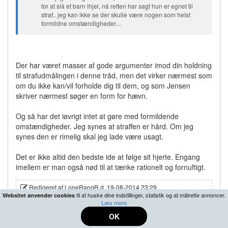
for at slå et barn ihjel, nå retten har sagt hun er egnet til
straf.. jeg kan ikke se der skulle være nogen som helst
formildne omstændigheder....
Der har været masser af gode argumenter imod din holdning
til strafudmålingen i denne tråd, men det virker nærmest som
om du ikke kan/vil forholde dig til dem, og som Jensen
skriver nærmest søger en form for hævn.
Og så har det iøvrigt intet at gøre med formildende
omstændigheder. Jeg synes at straffen er hård. Om jeg
synes den er rimelig skal jeg lade være usagt.
Det er ikke altid den bedste ide at følge sit hjerte. Engang
imellem er man også nød til at tænke rationelt og fornuftigt.
Redigeret af LoneRangR d. 19-08-2014 23:29
til at huske dine indstillinger, statistik og at målrette annoncer.
Websitet anvender cookies
Læs mere
OK
19-08-2014 23:27
#36
|
0