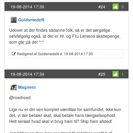
19-08-2014 17:30
#24
|
0
GuldsmedeN
Udover at der findes sådanne folk, så er det sørgelige
selvfølgelig også, at det er Hr. og Fru Larsens skattepenge,
som går på det ^:^
Redigeret af GuldsmedeN d. 19-08-2014 17:30
19-08-2014 17:34
#25
|
1
Magneto
@roedroed
Lige nu er din ven komplet værdiløs for samfundet, ikke kun
det, vi der betaler skat, skal betale hans fængselsophold.
Helt seriøst hvad skal vi brug ham til? Ship ham afsted!