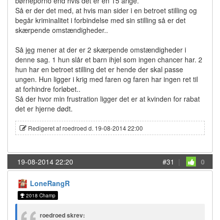
børneporno end hvis det er en 15 årige.
Så er der det med, at hvis man sider i en betroet stilling og
begår kriminalitet i forbindelse med sin stilling så er det
skærpende omstændigheder..
Så
jeg
mener at der er 2 skærpende omstændigheder i
denne sag. 1 hun slår et barn ihjel som ingen chancer har. 2
hun har en betroet stilling det er hende der skal passe
ungen. Hun ligger i krig med faren og faren har ingen ret til
at forhindre forløbet..
Så der hvor min frustration ligger det er at kvinden for rabat
det er hjerne dødt.
Redigeret af roedroed d. 19-08-2014 22:00
19-08-2014 22:20
#31
|
0
LoneRangR
2018 Champ
roedroed skrev: