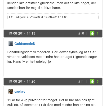
kender ikke omstændighederne, men det er ikke noget, der
umiddelbart får mig til at blive harm.
Redigeret af ZorroDk d. 19-08-2014 14:06
19-08-2014 14:13
#10
|
1
GuldsmedeN
Behandlingsdom til moderen. Derudover synes jeg at 11 år
virker ret voldsomt medmindre han er taget i lignende sager
før. Hans liv er helt ødelagt jo
19-08-2014 14:20
#11
|
3
venlov
11 år for 4 kg pulver er for meget. Det nr har han nok tjent
50K på, så stemmer 11 år ikke med mindre han er king pin.