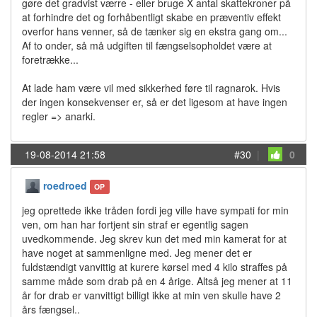
gøre det gradvist værre - eller bruge X antal skattekroner på
at forhindre det og forhåbentligt skabe en præventiv effekt
overfor hans venner, så de tænker sig en ekstra gang om...
Af to onder, så må udgiften til fængselsopholdet være at
foretrække...
At lade ham være vil med sikkerhed føre til ragnarok. Hvis
der ingen konsekvenser er, så er det ligesom at have ingen
regler => anarki.
19-08-2014 21:58
#30
|
0
roedroed
OP
jeg oprettede ikke tråden fordi jeg ville have sympati for min
ven, om han har fortjent sin straf er egentlig sagen
uvedkommende. Jeg skrev kun det med min kamerat for at
have noget at sammenligne med. Jeg mener det er
fuldstændigt vanvittig at kurere kørsel med 4 kilo straffes på
samme måde som drab på en 4 årige. Altså jeg mener at 11
år for drab er vanvittigt billigt ikke at min ven skulle have 2
års fængsel..