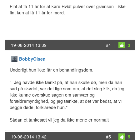
Fint at få 11 år for at køre Hvidt pulver over grænsen - ikke
fint kun at få 11 år for mord.
19-08-2014 13:39
#4
|
3
BobbyOlsen
Underligt hun ikke får en behandlingsdom.
"- Jeg havde ikke tænkt på, at han skulle dø, men da han
sad på skødet, var det lige som om, at det slog klik, da jeg
ikke kunne overskue sagen om samvær og
forældremyndighed, og jeg tænkte, at det var bedst, at vi
begge døde, forklarede hun."
Sådan et tankesæt vil jeg da ikke mene er normalt
19-08-2014 13:42
#5
|
5