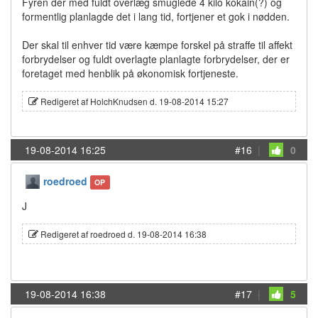
Fyren der med fuldt overlæg smuglede 4 kilo kokain(?) og
formentlig planlagde det i lang tid, fortjener et gok i nødden.
Der skal til enhver tid være kæmpe forskel på straffe til affekt
forbrydelser og fuldt overlagte planlagte forbrydelser, der er
foretaget med henblik på økonomisk fortjeneste.
Redigeret af HolchKnudsen d. 19-08-2014 15:27
19-08-2014 16:25
#16
|
0
roedroed
OP
J
Redigeret af roedroed d. 19-08-2014 16:38
19-08-2014 16:38
#17
|
5