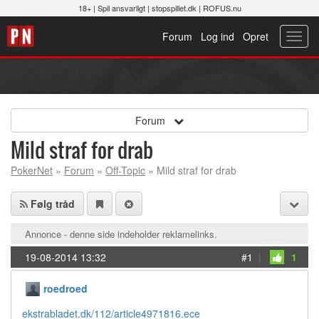
18+ |
Spil ansvarligt
|
stopspillet.dk
|
ROFUS.nu
Forum
Log ind
Opret
Toggl
navig
Forum
Mild straf for drab
PokerNet
»
Forum
»
Off-Topic
» Mild straf for drab
Følg tråd
Annonce - denne side indeholder reklamelinks.
19-08-2014 13:32
#1
|
1
roedroed
ekstrabladet.dk/112/article4971816.ece