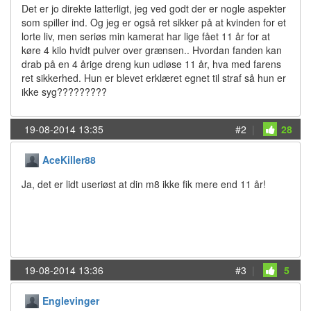
Det er jo direkte latterligt, jeg ved godt der er nogle aspekter
som spiller ind. Og jeg er også ret sikker på at kvinden for et
lorte liv, men seriøs min kamerat har lige fået 11 år for at
køre 4 kilo hvidt pulver over grænsen.. Hvordan fanden kan
drab på en 4 årige dreng kun udløse 11 år, hva med farens
ret sikkerhed. Hun er blevet erklæret egnet til straf så hun er
ikke syg?????????
19-08-2014 13:35
#2
|
28
AceKiller88
Ja, det er lidt useriøst at din m8 ikke fik mere end 11 år!
19-08-2014 13:36
#3
|
5
Englevinger