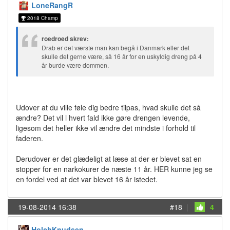
LoneRangR
2018 Champ
roedroed skrev:
Drab er det værste man kan begå i Danmark eller det
skulle det gerne være, så 16 år for en uskyldig dreng på 4
år burde være dommen.
Udover at du ville føle dig bedre tilpas, hvad skulle det så
ændre? Det vil i hvert fald ikke gøre drengen levende,
ligesom det heller ikke vil ændre det mindste i forhold til
faderen.
Derudover er det glædeligt at læse at der er blevet sat en
stopper for en narkokurer de næste 11 år. HER kunne jeg se
en fordel ved at det var blevet 16 år istedet.
19-08-2014 16:38
#18
|
4
HolchKnudsen