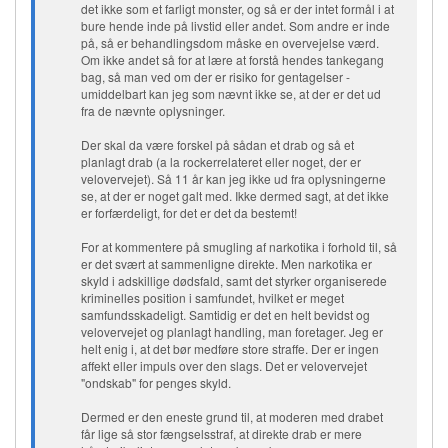
det ikke som et farligt monster, og så er der intet formål i at
bure hende inde på livstid eller andet. Som andre er inde
på, så er behandlingsdom måske en overvejelse værd.
Om ikke andet så for at lære at forstå hendes tankegang
bag, så man ved om der er risiko for gentagelser -
umiddelbart kan jeg som nævnt ikke se, at der er det ud
fra de nævnte oplysninger.
Der skal da være forskel på sådan et drab og så et
planlagt drab (a la rockerrelateret eller noget, der er
velovervejet). Så 11 år kan jeg ikke ud fra oplysningerne
se, at der er noget galt med. Ikke dermed sagt, at det ikke
er forfærdeligt, for det er det da bestemt!
For at kommentere på smugling af narkotika i forhold til, så
er det svært at sammenligne direkte. Men narkotika er
skyld i adskillige dødsfald, samt det styrker organiserede
kriminelles position i samfundet, hvilket er meget
samfundsskadeligt. Samtidig er det en helt bevidst og
velovervejet og planlagt handling, man foretager. Jeg er
helt enig i, at det bør medføre store straffe. Der er ingen
affekt eller impuls over den slags. Det er velovervejet
"ondskab" for penges skyld.
Dermed er den eneste grund til, at moderen med drabet
får lige så stor fængselsstraf, at direkte drab er mere