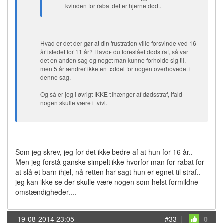
kvinden for rabat det er hjerne dødt.
Hvad er det der gør at din frustration ville forsvinde ved 16
år istedet for 11 år? Havde du foreslået dødstraf, så var
det en anden sag og noget man kunne forholde sig til,
men 5 år ændrer ikke en tøddel for nogen overhovedet i
denne sag.
Og så er jeg i øvrigt IKKE tilhænger af dødsstraf, ifald
nogen skulle være i tvivl.
Som jeg skrev, jeg for det ikke bedre af at hun for 16 år..
Men jeg forstå ganske simpelt ikke hvorfor man for rabat for
at slå et barn ihjel, nå retten har sagt hun er egnet til straf..
jeg kan ikke se der skulle være nogen som helst formildne
omstændigheder....
19-08-2014 23:05
#33
|
0