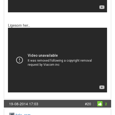
Ligesom her..
19-08-2014 17:03
#20
|
2