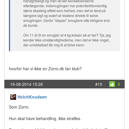
håndgribeligt og man let ser konsekvenserne
efterfølgende. Indsmuglingen har potentielt/formentlig
større skadelig effekt som helhed, men det er først på
længere sigt og svært at relatere direkte til selve
smuglingen. Derfor "slipper" smuglere ofte billigere end
de burde.
Om 11 år til en smugler af 4 kg kokain så er fair? Tja, jeg
kender ikke omstændighederne, men det er ikke noget,
der umiddelbart får mig til at blive harm.
hvorfor har vi ikke en Zorro.dk fan klub?
19-08-2014 15:26
#15
|
5
HolchKnudsen
Som Zorro
Hun skal have behandling, ikke straffes.