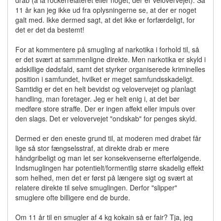
drab (a la rockerrelateret eller noget, der er velovervejet). Så
11 år kan jeg ikke ud fra oplysningerne se, at der er noget
galt med. Ikke dermed sagt, at det ikke er forfærdeligt, for
det er det da bestemt!
For at kommentere på smugling af narkotika i forhold til, så
er det svært at sammenligne direkte. Men narkotika er skyld i
adskillige dødsfald, samt det styrker organiserede kriminelles
position i samfundet, hvilket er meget samfundsskadeligt.
Samtidig er det en helt bevidst og velovervejet og planlagt
handling, man foretager. Jeg er helt enig i, at det bør
medføre store straffe. Der er ingen affekt eller impuls over
den slags. Det er velovervejet "ondskab" for penges skyld.
Dermed er den eneste grund til, at moderen med drabet får
lige så stor fængselsstraf, at direkte drab er mere
håndgribeligt og man let ser konsekvenserne efterfølgende.
Indsmuglingen har potentielt/formentlig større skadelig effekt
som helhed, men det er først på længere sigt og svært at
relatere direkte til selve smuglingen. Derfor "slipper"
smuglere ofte billigere end de burde.
Om 11 år til en smugler af 4 kg kokain så er fair? Tja, jeg