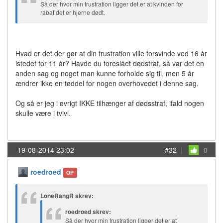
Så der hvor min frustration ligger det er at kvinden for
rabat det er hjerne dødt.
Hvad er det der gør at din frustration ville forsvinde ved 16 år
istedet for 11 år? Havde du foreslået dødstraf, så var det en
anden sag og noget man kunne forholde sig til, men 5 år
ændrer ikke en tøddel for nogen overhovedet i denne sag.
Og så er jeg i øvrigt IKKE tilhænger af dødsstraf, ifald nogen
skulle være i tvivl.
19-08-2014 23:02
#32
|
0
roedroed
OP
LoneRangR skrev:
roedroed skrev:
Så der hvor min frustration ligger det er at