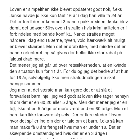
Loven er simpelthen ikke blevet opdateret godt nok, f.eks
Jønke havde jo ikke kun fået 16 år i dag han ville få 24 år.
Det er fordi der er kommet 3 bande pakker siden Jønke blev
dømt, det udløser 50% oven i straffen hvis kriminaliteten er i
forbindelse med bande konflikt.. Narko straffes meget
hårdere i dag end i 80erne, tyveri, vold hærkværk alt muligt
er blevet skærpet. Men det er drab ikke, med mindre det er
bande orienteret, og så gives der heller ikke stor rabat på
jalousi drab mere.
Det mener jeg så går ud over retssikkerheden, at en kvinde i
den situation kun for 11 år. For du og jeg det bedre af at hun
for 16 år, selvfølgelig ikke men strafudmålingerne skal
hænge sammen..
Jeg men at det værste man kan gøre det er at slå et
forsvarløst barn ihjel, jeg ved godt at loven ikke tager hensyn
til om det er en 60,20 eller 5 årige. Men det mener jeg er en
fejl, ikke at en 5 årige er mere værd end en 60 årige. Men et
barn kan ikke forsvare sig selv. Der er flere steder i loven
hvor det spiller ind om der er tale om et barn, f.eks så kan
man maks få 8 års fængsel hvis man er under 18. Det er
skærpende omstændighed hvis det er en 3 årige i