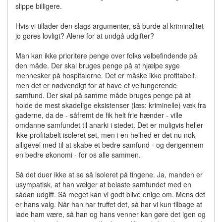
slippe billigere.
Hvis vi tillader den slags argumenter, så burde al kriminalitet
jo gøres lovligt? Alene for at undgå udgifter?
Man kan ikke prioritere penge over folks velbefindende på
den måde. Der skal bruges penge på at hjælpe syge
mennesker på hospitalerne. Det er måske ikke profitabelt,
men det er nødvendigt for at have et velfungerende
samfund. Der skal på samme måde bruges penge på at
holde de mest skadelige eksistenser (læs: kriminelle) væk fra
gaderne, da de - såfremt de fik helt frie hænder - ville
omdanne samfundet til anarki i stedet. Det er muligvis heller
ikke profitabelt isoleret set, men i en helhed er det nu nok
alligevel med til at skabe et bedre samfund - og derigennem
en bedre økonomi - for os alle sammen.
Så det duer ikke at se så isoleret på tingene. Ja, manden er
usympatisk, at han vælger at belaste samfundet med en
sådan udgift. Så meget kan vi godt blive enige om. Mens det
er hans valg. Når han har truffet det, så har vi kun tilbage at
lade ham være, så han og hans venner kan gøre det igen og