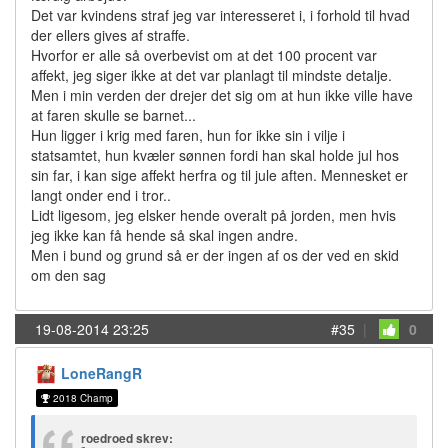
Det var kvindens straf jeg var interesseret i, i forhold til hvad
der ellers gives af straffe.
Hvorfor er alle så overbevist om at det 100 procent var
affekt, jeg siger ikke at det var planlagt til mindste detalje.
Men i min verden der drejer det sig om at hun ikke ville have
at faren skulle se barnet...
Hun ligger i krig med faren, hun for ikke sin i vilje i
statsamtet, hun kvæler sønnen fordi han skal holde jul hos
sin far, i kan sige affekt herfra og til jule aften. Mennesket er
langt onder end i tror..
Lidt ligesom, jeg elsker hende overalt på jorden, men hvis
jeg ikke kan få hende så skal ingen andre.
Men i bund og grund så er der ingen af os der ved en skid
om den sag
19-08-2014 23:25
#35
|
0
LoneRangR
2018 Champ
roedroed skrev: