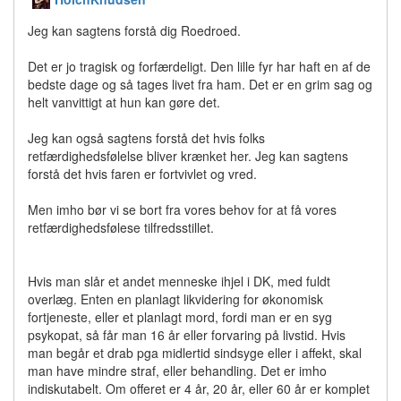
Jeg kan sagtens forstå dig Roedroed.
Det er jo tragisk og forfærdeligt. Den lille fyr har haft en af de
bedste dage og så tages livet fra ham. Det er en grim sag og
helt vanvittigt at hun kan gøre det.
Jeg kan også sagtens forstå det hvis folks
retfærdighedsfølelse bliver krænket her. Jeg kan sagtens
forstå det hvis faren er fortvivlet og vred.
Men imho bør vi se bort fra vores behov for at få vores
retfærdighedsfølese tilfredsstillet.
Hvis man slår et andet menneske ihjel i DK, med fuldt
overlæg. Enten en planlagt likvidering for økonomisk
fortjeneste, eller et planlagt mord, fordi man er en syg
psykopat, så får man 16 år eller forvaring på livstid. Hvis
man begår et drab pga midlertid sindsyge eller i affekt, skal
man have mindre straf, eller behandling. Det er imho
indiskutabelt. Om offeret er 4 år, 20 år, eller 60 år er komplet