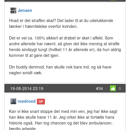
Jensen
Hvad er det straffen skal? Det lader til at du udelukkende
tænker i hævnfølelse overfor kvinden.
Det er vel ca. 100% sikkert at drabet er sket i affekt. Som
andre allerede har nævnt, så giver det ikke mening at straffe
hende sindsygt tungt (hvilket 11 år allerede er), da hun aldrig
kommer til at gøre det igen.
Din buddy derimod, han skulle nok bare ind, og så have
nøglen smidt væk.
19-08-2014 23:19
#34
|
0
roedroed
OP
Kan vi ikke snart stoppe det med min ven, jeg har ikke sagt
han ikke skulle have 11 år. Jeg orker ikke at fortælle hans
historie også. Han tog chancen og det blev ambulancen,
færdig arbejde.