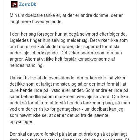
ZorroDk
Min umiddelbare tanke er, at der er andre domme, der er
langt mere hovedrystende.
I den her sag forsøger hun at begå selvmord efterfølgende.
Ligeledes ringer hun selv og melder sig. Det virker ikke som
om hun er en koldblodet morder, der søger ud for at slå
andre ihjel efterfølgende. Det virker snarere som om hun
angrer. Alternativt ikke helt forstår konsekvenserne af
hendes handling.
Uanset hvilke af de ovenstående, der er korrekte, så virker
det ikke som et farligt monster, og så er der intet formål i at
bure hende inde på livstid eller andet. Som andre er inde på,
så er behandlingsdom måske en overvejelse værd. Om ikke
andet så for at lære at forstå hendes tankegang bag, så man
ved om der er risiko for gentagelser - umiddelbart kan jeg
som nævnt ikke se, at der er det ud fra de nævnte
oplysninger.
Der skal da være forskel på sådan et drab og så et planlagt