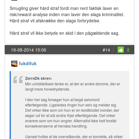
Smugling giver hård straf fordi man rent faktisk laver en
risk/reward analyse inden man laver den slags kriminalitet.
Hård straf vil afskrække den slags forbrydelse.
Hård straf vil ikke betyde en skid i den pågældende sag.
19-08-2014 15:06
#14
|
2
fukdifuk
ZorroDk skrev:
Min umiddelbare tanke er, at der er andre domme, der er
langt mere hovedrystende.
I den her sag forsøger hun at begå selvmord
efterfølgende. Ligeledes ringer hun selv og melder sig.
Det virker ikke som om hun er en koldblodet morder, der
søger ud for at slå andre ihjel efterfølgende. Det virker
snarere som om hun angrer. Alternativt ikke helt forstår
konsekvenserne af hendes handling.
Uanset hvilke af de ovenstående, der er korrekte, så virker