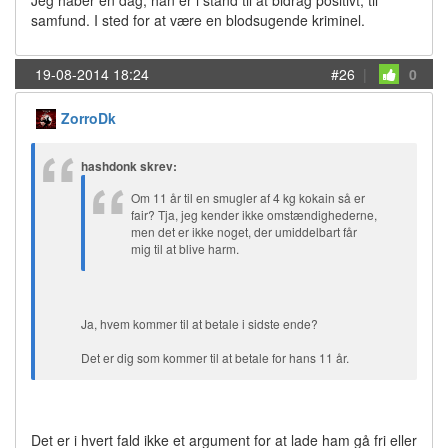
Jeg håber en dag, han er i stand til at bidrag positivt, til
samfund. I sted for at være en blodsugende kriminel.
19-08-2014 18:24
#26
|
0
ZorroDk
hashdonk skrev:
Om 11 år til en smugler af 4 kg kokain så er
fair? Tja, jeg kender ikke omstændighederne,
men det er ikke noget, der umiddelbart får
mig til at blive harm.
Ja, hvem kommer til at betale i sidste ende?
Det er dig som kommer til at betale for hans 11 år.
Det er i hvert fald ikke et argument for at lade ham gå fri eller