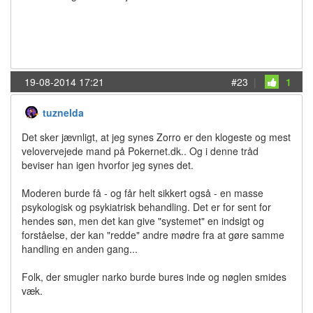
19-08-2014 17:21
#23
|
1
tuznelda
Det sker jævnligt, at jeg synes Zorro er den klogeste og mest
velovervejede mand på Pokernet.dk.. Og i denne tråd
beviser han igen hvorfor jeg synes det.
Moderen burde få - og får helt sikkert også - en masse
psykologisk og psykiatrisk behandling. Det er for sent for
hendes søn, men det kan give "systemet" en indsigt og
forståelse, der kan "redde" andre mødre fra at gøre samme
handling en anden gang...
Folk, der smugler narko burde bures inde og nøglen smides
væk.